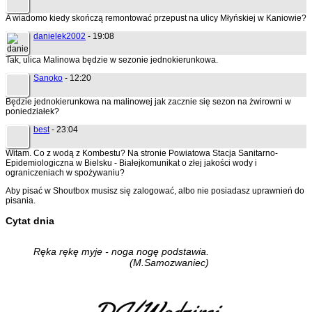
A wiadomo kiedy skończą remontować przepust na ulicy Młyńskiej w Kaniowie?
danielek2002
- 19:08
Tak, ulica Malinowa będzie w sezonie jednokierunkowa.
Sanoko
- 12:20
Będzie jednokierunkowa na malinowej jak zacznie się sezon na żwirowni w
poniedziałek?
best
- 23:04
Witam. Co z wodą z Kombestu? Na stronie Powiatowa Stacja Sanitarno-
Epidemiologiczna w Bielsku - Białejkomunikat o złej jakości wody i
ograniczeniach w spożywaniu?
Aby pisać w Shoutbox musisz się zalogować, albo nie posiadasz uprawnień do
pisania.
Cytat dnia
Ręka rękę myje - noga nogę podstawia.
(M.Samozwaniec)