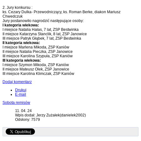
2. Jury konkursu :
ks. Cezary Dulka- Przewodniczący, ks. Roman Berke, diakon Mariusz
Chwedczuk
Jury postanowiło nagrodzić następujące osoby:
I kategoria wiekowa:
I miejsce Natalia Hałas, 7 lat, ZSP Bestwinka
II miejsce Katarzyna Stanclik, 8 lat, ZSP Janowice
III miejsce Patryk Głąbek, 7 lat, ZSP Bestwinka
II kategoria wiekowa:
I miejsce Marlena Mikoda, ZSP Kaniów
II miejsce Natalia Pieczka, ZSP Janowice
III miejsce Karolina Szypuła, ZSP Kaniów
III kategoria wiekowa:
I miejsce Szymon Mikoda, ZSP Kaniów
II miejsce Mateusz Olek, ZSP Janowice
III miejsce Karolina Klimczak, ZSP Kaniów
Dodaj komentarz
Drukuj
E-mail
Sobota remisów
11. 04. 24
Wpis dodał: Jerzy Zużałek(danielek2002)
Odsłony: 7579