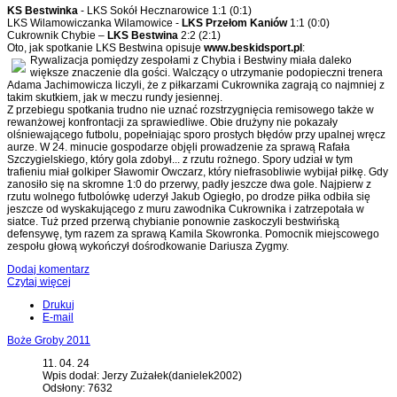
KS Bestwinka
- LKS Sokół Hecznarowice 1:1 (0:1)
LKS Wilamowiczanka Wilamowice -
LKS Przełom Kaniów
1:1 (0:0)
Cukrownik Chybie –
LKS Bestwina
2:2 (2:1)
Oto, jak spotkanie LKS Bestwina opisuje
www.beskidsport.pl
:
Rywalizacja pomiędzy zespołami z Chybia i Bestwiny miała daleko
większe znaczenie dla gości. Walczący o utrzymanie podopieczni trenera
Adama Jachimowicza liczyli, że z piłkarzami Cukrownika zagrają co najmniej z
takim skutkiem, jak w meczu rundy jesiennej.
Z przebiegu spotkania trudno nie uznać rozstrzygnięcia remisowego także w
rewanżowej konfrontacji za sprawiedliwe. Obie drużyny nie pokazały
olśniewającego futbolu, popełniając sporo prostych błędów przy upalnej wręcz
aurze. W 24. minucie gospodarze objęli prowadzenie za sprawą Rafała
Szczygielskiego, który gola zdobył... z rzutu rożnego. Spory udział w tym
trafieniu miał golkiper Sławomir Owczarz, który niefrasobliwie wybijał piłkę. Gdy
zanosiło się na skromne 1:0 do przerwy, padły jeszcze dwa gole. Najpierw z
rzutu wolnego futbolówkę uderzył Jakub Ogiegło, po drodze piłka odbiła się
jeszcze od wyskakującego z muru zawodnika Cukrownika i zatrzepotała w
siatce. Tuż przed przerwą chybianie ponownie zaskoczyli bestwińską
defensywę, tym razem za sprawą Kamila Skowronka. Pomocnik miejscowego
zespołu głową wykończył dośrodkowanie Dariusza Zygmy.
Dodaj komentarz
Czytaj więcej
Drukuj
E-mail
Boże Groby 2011
11. 04. 24
Wpis dodał: Jerzy Zużałek(danielek2002)
Odsłony: 7632