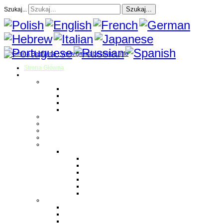
Szukaj...
Szukaj...
Strona Główna
O gminie
Sołectwa
Bestwina
Bestwinka
Janowice
Kaniów
Magazyn Gminny
Oświata
Kultura
Zdrowie
Sport
Liga Siatkówki
Regulamin Ligi
Składy drużyn
Terminarz rozgrywek
Tabela i wyniki
Blog uczestników Ligi
Siatkówka plażowa
Parafie
Bestwina
Bestwinka
Janowice