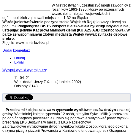
W Mistrzostwach uczestniczyć mogli zawodnicy z
roczników 1993-1995, którzy po rozegranych
wcześniej turniejach wojewódzkich i
ogólnopolskich zajmowali miejsca od 1-32 na Śląsku.
Wśród juniorów świetnie poczynał sobie Wojciech Roj
(pierwszy z lewej na
podium)
. Pingpongista BISTS Polsport Bielsko-Biała był drugi indywidualnie,
ustępując jedynie Kacprowi Malinowskiemu (KU AZS AJD Częstochowa). W
parze ze wspomnianym złotym medalistą Wojtek wywalczył także deblowe
srebro.
Zdjęcie: www.mosir.laziska.pl
Dodaj komentarz
Drukuj
E-mail
Wytypuj wyniki wygraj pizzę
11. 04. 21
Wpis dodał: Jerzy Zużałek(danielek2002)
Odsłony: 8143
Przed nami kolejna zabawa w typowanie wyników meczów drużyn z naszej
gminy.
W ostatniej kolejce typowało 12 osób, ale tylko Sylwii Milik (zapraszam
po odbiór nagrody pocieszenia) udało się poprawnie wytypować jeden wynik -
przegraną LKS Bestwina w meczu z LKS Radziechowy.
Za prawidłowe wytypowanie dwóch wyników każda z osób, która tego dokona
otrzyma pizzę z pizzerii Prowansja w Kaniowie ufundowaną przez Grzegorza