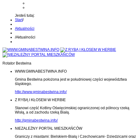
Kontakt z administratorem
Wyślij wiadomość na Alert24
Jesteś tutaj:
Start
/
Aktualności
/
Aktualności
Rotator Bestwina
WWW.GMINABESTWINA.INFO
Gmina Bestwina położona jest w południowej części województwa
śląskiego.
http://www.gminabestwina.info/
Z RYBĄ I KŁOSEM W HERBIE
Stanowi część Kotliny Oświęcimskiej ograniczonej od północy rzeką
Wisłą, a od zachodu rzeką Białą.
http://gminabestwina.info/
NIEZALEŻNY PORTAL MIESZKAŃCÓW
Graniczy z miastami: Bielskiem-Białą i Czechowicami- Dziedzicami oraz