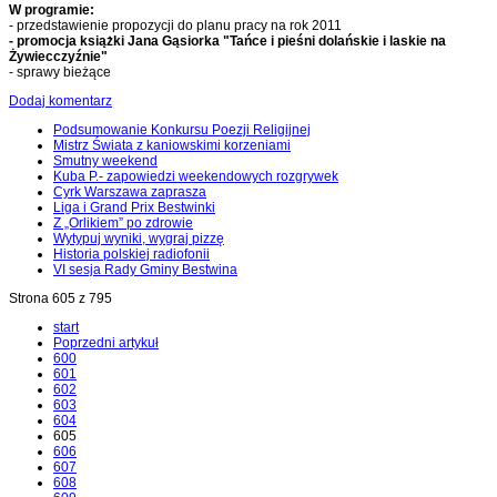
W programie:
- przedstawienie propozycji do planu pracy na rok 2011
- promocja książki Jana Gąsiorka "Tańce i pieśni dolańskie i laskie na
Żywiecczyźnie"
- sprawy bieżące
Dodaj komentarz
Podsumowanie Konkursu Poezji Religijnej
Mistrz Świata z kaniowskimi korzeniami
Smutny weekend
Kuba P.- zapowiedzi weekendowych rozgrywek
Cyrk Warszawa zaprasza
Liga i Grand Prix Bestwinki
Z „Orlikiem” po zdrowie
Wytypuj wyniki, wygraj pizzę
Historia polskiej radiofonii
VI sesja Rady Gminy Bestwina
Strona 605 z 795
start
Poprzedni artykuł
600
601
602
603
604
605
606
607
608