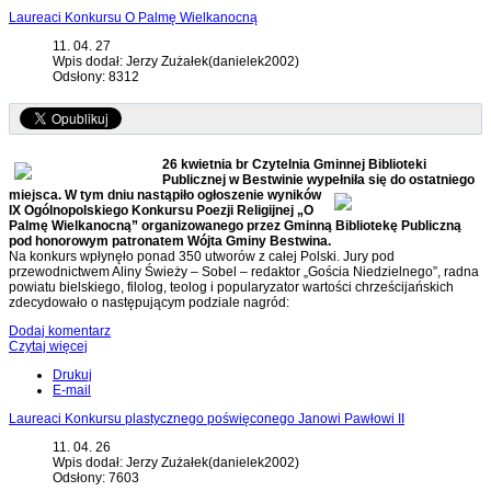
Laureaci Konkursu O Palmę Wielkanocną
11. 04. 27
Wpis dodał: Jerzy Zużałek(danielek2002)
Odsłony: 8312
26 kwietnia br Czytelnia Gminnej Biblioteki
Publicznej w Bestwinie wypełniła się do ostatniego
miejsca.
W tym dniu
nastąpiło ogłoszenie wyników
IX Ogólnopolskiego Konkursu Poezji Religijnej „O
Palmę Wielkanocną” organizowanego przez Gminną Bibliotekę Publiczną
pod honorowym patronatem Wójta Gminy Bestwina.
Na konkurs wpłynęło ponad 350 utworów z całej Polski. Jury pod
przewodnictwem Aliny Świeży – Sobel – redaktor „Gościa Niedzielnego”, radna
powiatu bielskiego, filolog, teolog i popularyzator wartości chrześcijańskich
zdecydowało o następującym podziale nagród:
Dodaj komentarz
Czytaj więcej
Drukuj
E-mail
Laureaci Konkursu plastycznego poświęconego Janowi Pawłowi II
11. 04. 26
Wpis dodał: Jerzy Zużałek(danielek2002)
Odsłony: 7603