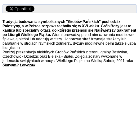
Tradycja budowania symbolicznych "Grobów Pańskich" pochodzi z
Palestyny, a w Polsce rozpowszechniła się w XVI wieku. Grób Boży jest to
kaplica lub specjalny ołtarz, do którego przenosi się Najświętszy Sakrament
po Liturgii Wielkiego Piątku.
Wierni prowadzą przed nim czuwania modlitewne,
śpiewają pieśni lub adorują w ciszy. Honorową straż trzymają strażacy lub
parafianie w strojach rzymskich żołnierzy, dyżury modlitewne pełni także służba
liturgiczna.
Poniżej prezentacja niektórych Grobów Pańskich z terenu gminy Bestwina,
Czechowic - Dziedzic oraz Bielska - Białej. Zdjęcia zostały wykonane w
jedenastu świątyniach w nocy z Wielkiego Piątku na Wielką Sobotę 2011 roku.
Sławomir Lewczak