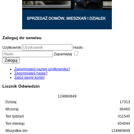
Zaloguj do serwisu
Użytkownik
Hasło
Zapamiętaj
Zaloguj
Zapomniałeś nazwę użytkownika?
Zapomniałeś hasła?
Załóż swoje konto!
Licznik Odwiedzin
1
2
4
8
6
0
8
4
9
Dzisiaj
17313
Wczoraj
66465
Ten tydzień
311545
Ten miesiąc
454044
Wszystkie dni
124860849