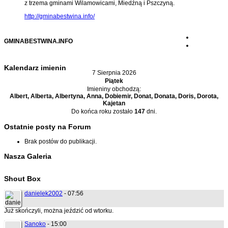
z trzema gminami Wilamowicami, Miedźną i Pszczyną.
http://gminabestwina.info/
GMINABESTWINA.INFO
Kalendarz imienin
7 Sierpnia 2026
Piątek
Imieniny obchodzą:
Albert, Alberta, Albertyna, Anna, Dobiemir, Donat, Donata, Doris, Dorota,
Kajetan
Do końca roku zostało
147
dni.
Ostatnie posty na Forum
Brak postów do publikacji.
Nasza Galeria
Shout Box
danielek2002
- 07:56
Już skończyli, można jeździć od wtorku.
Sanoko
- 15:00