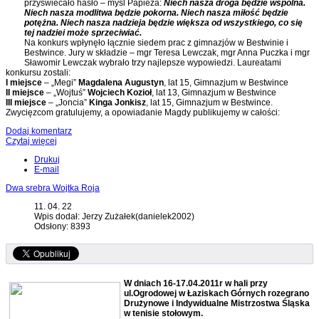
przyświecało hasło – myśl Papieża:
Niech nasza droga będzie wspólna.
Niech nasza modlitwa będzie pokorna. Niech nasza miłość będzie
potężna. Niech nasza nadzieja będzie większa od wszystkiego, co się
tej nadziei może sprzeciwiać.
Na konkurs wpłynęło łącznie siedem prac z gimnazjów w Bestwinie i
Bestwince. Jury w składzie – mgr Teresa Lewczak, mgr Anna Puczka i mgr
Sławomir Lewczak wybrało trzy najlepsze wypowiedzi. Laureatami
konkursu zostali:
I miejsce
– „Megi”
Magdalena Augustyn
, lat 15, Gimnazjum w Bestwince
II miejsce
– „Wojtuś”
Wojciech Kozioł
, lat 13, Gimnazjum w Bestwince
III miejsce
– „Joncia”
Kinga Jonkisz
, lat 15, Gimnazjum w Bestwince.
Zwycięzcom gratulujemy, a opowiadanie Magdy publikujemy w całości:
Dodaj komentarz
Czytaj więcej
Drukuj
E-mail
Dwa srebra Wojtka Roja
11. 04. 22
Wpis dodał: Jerzy Zużałek(danielek2002)
Odsłony: 8393
W dniach 16-17.04.2011r w hali przy
ul.Ogrodowej w Łaziskach Górnych rozegrano
Drużynowe i Indywidualne Mistrzostwa Śląska
w tenisie stołowym.