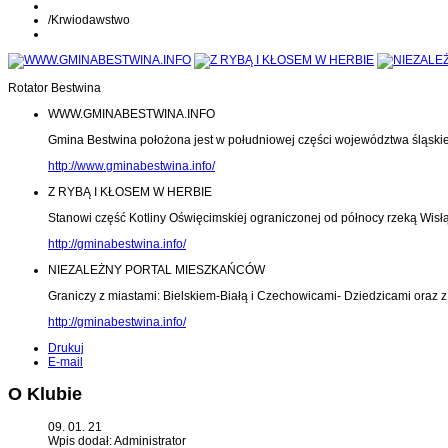
/
Krwiodawstwo
Rotator Bestwina
WWW.GMINABESTWINA.INFO
Gmina Bestwina położona jest w południowej części województwa śląski
http://www.gminabestwina.info/
Z RYBĄ I KŁOSEM W HERBIE
Stanowi część Kotliny Oświęcimskiej ograniczonej od północy rzeką Wisłą
http://gminabestwina.info/
NIEZALEŻNY PORTAL MIESZKAŃCÓW
Graniczy z miastami: Bielskiem-Białą i Czechowicami- Dziedzicami oraz
http://gminabestwina.info/
Drukuj
E-mail
O Klubie
09. 01. 21
Wpis dodał: Administrator