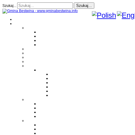
Szukaj...
Szukaj...
Strona Główna
O gminie
Sołectwa
Bestwina
Bestwinka
Janowice
Kaniów
Magazyn Gminny
Oświata
Kultura
Zdrowie
Sport
Liga Siatkówki
Regulamin Ligi
Składy drużyn
Terminarz rozgrywek
Tabela i wyniki
Blog uczestników Ligi
Siatkówka plażowa
Parafie
Bestwina
Bestwinka
Janowice
Kaniów
Monografie OSP
OSP Bestwina
OSP Bestwinka
OSP Janowice