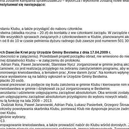
na zostanie kampania sprawozdawczo – wyborcza i wyłonione zostaną nowe wła
stytuował się następująco:
aniu Klubu, a także przystąpić do naboru członków.
ina (składka roczna – 20 zł) do kontaktu z ww członkami zarządu. W zarządzie r
im).We wszystkich sprawach związanych z członkowstwem w Klubie, planowanymi a
h od 8 do 10 w czasie pełnienia dyżuru radnego (lub zawsze pod numerem 501 3
h Dawców Krwi przy Urzędzie Gminy Bestwina z dnia 17.04.2009 r.
 obecności w załączeniu). Przedstawił projekt porządku obrad, nie wniesiono do ni
nej działalności Klubu – w załączeniu do protokołu.
, Adrian Pala, Paweł Jaranowski, Stanisław Nycz zorganizował w gminie jedną akc
 Kaniowie, co jest realizacją przyjętego na zebraniu założycielskim programu, aby 
onorowego krwiodawstwa, a tematem prac „Krew darem życia”. Na konkurs wpłynęło
prace wystawione są na tablicy ogłoszeń w Urzędzie Gminy Bestwina.
płaciło 20 osób.
kował prezesowi za podjęcie się trudu założenia w gminie Klubu i kierowanie nim w
i krwiodawstwa w gminie i dziękowali za już zorganizowaną w Bestwinie.
wozdania i udzielenie ustępującemu zarządowi absolutorium. Oba wnioski zostały 
rium ustępującemu zarządowi absolutorium przystąpiono do wyboru nowych władz.
u tą funkcję na lata 2009 – 2013.
Dudziak Ilona, Paweł Jaranowski, Adrian Pala, Łukasz Pasierbek, Grzegorz Ślosar
potrzeby powoływania skarbnika Klubu, ponieważ Klub nie dysponuje jeszcze żad
zowi Klubu.
głośnie wybrany.
013.
propagowanie krwiodawstwa, a także prowadzić nabór do Klubu wśród dorosłych.
ie letnim planuje się organizowanie rodzinnych imprez integracyjnych. Zapropo