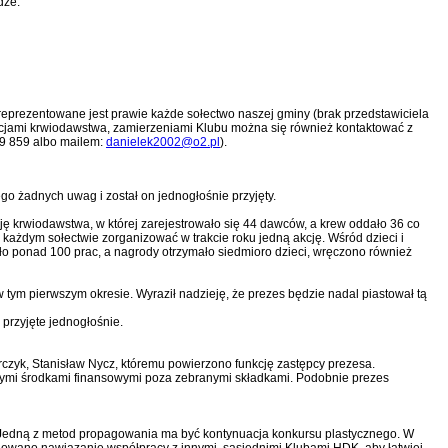
dze.
eprezentowane jest prawie każde sołectwo naszej gminy (brak przedstawiciela
kcjami krwiodawstwa, zamierzeniami Klubu można się również kontaktować z
09 859 albo mailem:
danielek2002@o2.pl
).
ego żadnych uwag i został on jednogłośnie przyjęty.
ję krwiodawstwa, w której zarejestrowało się 44 dawców, a krew oddało 36 co
w każdym sołectwie zorganizować w trakcie roku jedną akcję. Wśród dzieci i
 ponad 100 prac, a nagrody otrzymało siedmioro dzieci, wręczono również
 tym pierwszym okresie. Wyraził nadzieję, że prezes będzie nadal piastował tą
przyjęte jednogłośnie.
czyk, Stanisław Nycz, któremu powierzono funkcję zastępcy prezesa.
nymi środkami finansowymi poza zebranymi składkami. Podobnie prezes
 Jedną z metod propagowania ma być kontynuacja konkursu plastycznego. W
nowano nawiązanie współpracy z innymi, sąsiednimi Klubami HDK, aby łatwiej