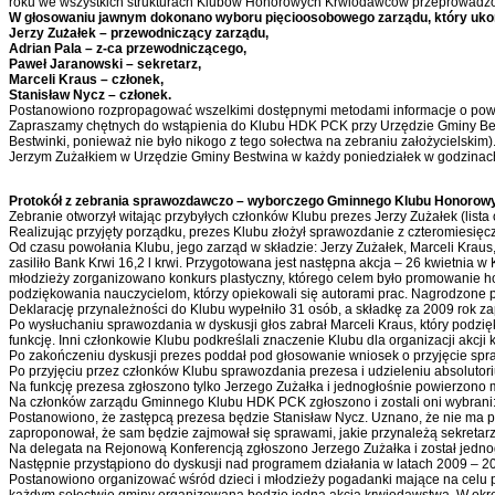
roku we wszystkich strukturach Klubów Honorowych Krwiodawców przeprowadzo
W głosowaniu jawnym dokonano wyboru pięcioosobowego zarządu, który ukon
Jerzy Zużałek – przewodniczący zarządu,
Adrian Pala – z-ca przewodniczącego,
Paweł Jaranowski – sekretarz,
Marceli Kraus – członek,
Stanisław Nycz – członek.
Postanowiono rozpropagować wszelkimi dostępnymi metodami informacje o powst
Zapraszamy chętnych do wstąpienia do Klubu HDK PCK przy Urzędzie Gminy Bestw
Bestwinki, ponieważ nie było nikogo z tego sołectwa na zebraniu założycielsk
Jerzym Zużałkiem w Urzędzie Gminy Bestwina w każdy poniedziałek w godzinac
Protokół z zebrania sprawozdawczo – wyborczego Gminnego Klubu Honorowyc
Zebranie otworzył witając przybyłych członków Klubu prezes Jerzy Zużałek (lista
Realizując przyjęty porządku, prezes Klubu złożył sprawozdanie z czteromiesięcz
Od czasu powołania Klubu, jego zarząd w składzie: Jerzy Zużałek, Marceli Kraus
zasiliło Bank Krwi 16,2 l krwi. Przygotowana jest następna akcja – 26 kwietnia w
młodzieży zorganizowano konkurs plastyczny, którego celem było promowanie h
podziękowania nauczycielom, którzy opiekowali się autorami prac. Nagrodzone 
Deklarację przynależności do Klubu wypełniło 31 osób, a składkę za 2009 rok za
Po wysłuchaniu sprawozdania w dyskusji głos zabrał Marceli Kraus, który podzię
funkcję. Inni członkowie Klubu podkreślali znaczenie Klubu dla organizacji akcj
Po zakończeniu dyskusji prezes poddał pod głosowanie wniosek o przyjęcie spra
Po przyjęciu przez członków Klubu sprawozdania prezesa i udzieleniu absoluto
Na funkcję prezesa zgłoszono tylko Jerzego Zużałka i jednogłośnie powierzono m
Na członków zarządu Gminnego Klubu HDK PCK zgłoszono i zostali oni wybrani: 
Postanowiono, że zastępcą prezesa będzie Stanisław Nycz. Uznano, że nie ma 
zaproponował, że sam będzie zajmował się sprawami, jakie przynależą sekretar
Na delegata na Rejonową Konferencją zgłoszono Jerzego Zużałka i został jedno
Następnie przystąpiono do dyskusji nad programem działania w latach 2009 – 2
Postanowiono organizować wśród dzieci i młodzieży pogadanki mające na celu 
każdym sołectwie gminy organizowana będzie jedna akcja krwiodawstwa. W okres