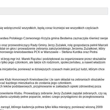
ię wdzięczność wszystkich, będą coraz liczniejsi we wszystkich częściach
iodawstwa Polskiego Czerwonego Krzyża gmina Bestwina zaznaczyła również swoje
k oraz przewodniczący Rady Gminy Jerzy Zużałek, rolę gospodarza pełnił Marceli
ał on głos i prowadzenie zebrania założycielskiego Jerzemu Zużałkowi, który
onorowego krwiodawstwa PCK w Warszawie – Stefana Kurdka oraz Piotra
st.bryg.mgr inż. Marek Rączka i podziękował za organizowane przez strażaków
 tylko jego członkom, ale także ich rodzinom, społeczeństwu, a nawet władzom
 inicjatorów, ponieważ w dzisiejszych czasach mało jest już ludzi, którym chce
aniowie Klub Honorowych Krwiodawców i że sam składał na zebraniach strażaków
hęcać każdego mieszkańca do zostania jego członkiem.
ych leków podstawowych, przyjmowanie w zakładach opieki zdrowotnej poza
powołanie Klubu. Prowadzący zebranie Jerzy Zużałek zapytał zebranych, czy są
tania uzyskały pełne poparcie, wobec czego przystąpiono do przegłosowania
arząd, którego kadencja potrwa tylko kilka miesięcy, ponieważ wiosną 2009