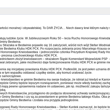
artości moralnej i obywatelskiej. To DAR ŻYCIA… Niech dawcy krwi którym należy s
ie ratują ludzkie życie. W Jubileuszowym Roku 50 – lecia Ruchu Honorowego Krw
Gminy Bestwina.
Strażaka w Bestwinie pojawiło się 16 założycieli, wśród nich wójt Stefan Wodnia
nie Bestwina Klubu HDK PCK. Po rozpoczęciu zebrania przez Marcelego Krausa odd
ady Honorowego Krwiodawstwa i jednocześnie członka Prezydium Krajowej Rady H
– prezesa czechowickiego Klubu HDK PCK.
średnictwem złożył krwiodawcom – strażakom Śląski Komendant Wojewódzki PSP - 
ował zebranym, jakie możliwości daje funkcjonowanie Klubu HDK PCK w gminie nie
nia się inicjatywy powołania Klubu HDK PCK. Podkreślił, że jest pełen uznania dla
, a w tym wypadku oddawać cząstkę siebie, aby komuś uratować życie.
dze samorządowe.
 że krwiodawstwo w gminie Bestwina ma swoje tradycje, że istniał już kiedyś w K
y Urzędzie Gminy będzie lepszym rozwiązaniem, ponieważ może wtedy bardziej zac
iast mają pewne uprawnienia nadane im ustawowo, jak np. możliwość zakupu tańsz
jską.
owych Krwiodawców, przystąpiono do podjęcia stosownej uchwały sankcjonującej 
miny Bestwina i czy są za powołaniem w gminie Bestwina takiego Klubu. Oba py
zie Gminy Bestwina i została ona przyjęta jednogłośnie.
ęgowej Rady Honorowego Krwiodawstwa – Stefan Kurdek zaznaczył, że będzie to z