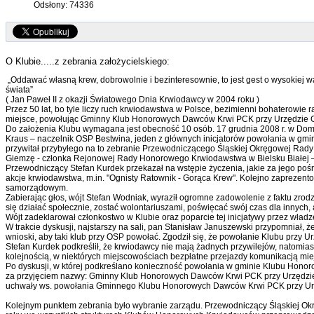
Odsłony: 74336
O Klubie.....z zebrania założycielskiego:
„Oddawać własną krew, dobrowolnie i bezinteresownie, to jest gest o wysokiej w
świata”
( Jan Paweł II z okazji Światowego Dnia Krwiodawcy w 2004 roku )
Przez 50 lat, bo tyle liczy ruch krwiodawstwa w Polsce, bezimienni bohaterow
miejsce, powołując Gminny Klub Honorowych Dawców Krwi PCK przy Urzędzie 
Do założenia Klubu wymagana jest obecność 10 osób. 17 grudnia 2008 r. w Domu 
Kraus – naczelnik OSP Bestwina, jeden z głównych inicjatorów powołania w gmi
przywitał przybyłego na to zebranie Przewodniczącego Śląskiej Okręgowej R
Giemzę - członka Rejonowej Rady Honorowego Krwiodawstwa w Bielsku Białej 
Przewodniczący Stefan Kurdek przekazał na wstępie życzenia, jakie za jego po
akcje krwiodawstwa, m.in. "Ognisty Ratownik - Gorąca Krew". Kolejno zaprezent
samorządowym.
Zabierając głos, wójt Stefan Wodniak, wyraził ogromne zadowolenie z faktu zrodze
się działać społecznie, zostać wolontariuszami, poświęcać swój czas dla innych
Wójt zadeklarował członkostwo w Klubie oraz poparcie tej inicjatywy przez wła
W trakcie dyskusji, najstarszy na sali, pan Stanisław Januszewski przypomniał,
wnioski, aby taki klub przy OSP powołać. Zgodził się, że powołanie Klubu prz
Stefan Kurdek podkreślił, że krwiodawcy nie mają żadnych przywilejów, natom
kolejnością, w niektórych miejscowościach bezpłatne przejazdy komunikacją mie
Po dyskusji, w której podkreślano konieczność powołania w gminie Klubu Honor
za przyjęciem nazwy: Gminny Klub Honorowych Dawców Krwi PCK przy Urzędzie G
uchwały ws. powołania Gminnego Klubu Honorowych Dawców Krwi PCK przy Urzęd
Kolejnym punktem zebrania było wybranie zarządu. Przewodniczący Śląskiej Okr