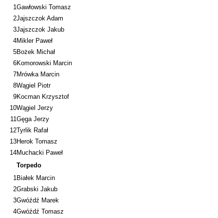
1
Gawłowski Tomasz
2
Jajszczok Adam
3
Jajszczok Jakub
4
Mikler Paweł
5
Bożek Michał
6
Komorowski Marcin
7
Mrówka Marcin
8
Wągiel Piotr
9
Kocman Krzysztof
10
Wągiel Jerzy
11
Gęga Jerzy
12
Tyrlik Rafał
13
Herok Tomasz
14
Muchacki Paweł
Torpedo
1
Białek Marcin
2
Grabski Jakub
3
Gwóźdź Marek
4
Gwóźdź Tomasz