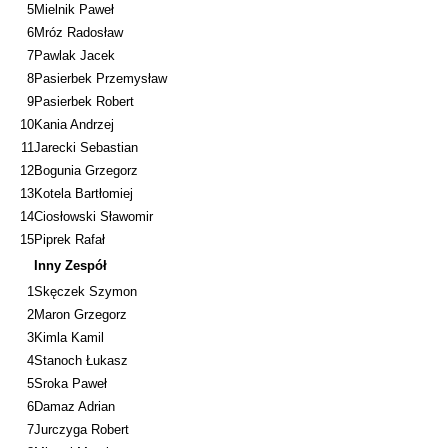
5
Mielnik Paweł
6
Mróz Radosław
7
Pawlak Jacek
8
Pasierbek Przemysław
9
Pasierbek Robert
10
Kania Andrzej
11
Jarecki Sebastian
12
Bogunia Grzegorz
13
Kotela Bartłomiej
14
Ciosłowski Sławomir
15
Piprek Rafał
Inny Zespół
1
Skęczek Szymon
2
Maron Grzegorz
3
Kimla Kamil
4
Stanoch Łukasz
5
Sroka Paweł
6
Damaz Adrian
7
Jurczyga Robert