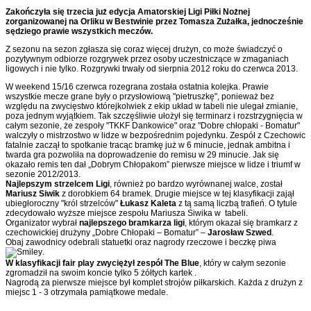
Zakończyła się trzecia już edycja Amatorskiej Ligi Piłki Nożnej
zorganizowanej na Orliku w Bestwinie przez Tomasza Zużałka, jednocześnie
sędziego prawie wszystkich meczów.
Z sezonu na sezon zgłasza się coraz więcej drużyn, co może świadczyć o
pozytywnym odbiorze rozgrywek przez osoby uczestniczące w zmaganiach
ligowych i nie tylko. Rozgrywki trwały od sierpnia 2012 roku do czerwca 2013.
W weekend 15/16 czerwca rozegrana została ostatnia kolejka. Prawie
wszystkie mecze grane były o przysłowiową "pietruszkę", ponieważ bez
względu na zwycięstwo którejkolwiek z ekip układ w tabeli nie ulegał zmianie,
poza jednym wyjątkiem. Tak szczęśliwie ułożył się terminarz i rozstrzygnięcia w
całym sezonie, że zespoły "TKKF Dankowice" oraz "Dobre chłopaki - Bomatur"
walczyły o mistrzostwo w lidze w bezpośrednim pojedynku. Zespół z Czechowic
fatalnie zaczął to spotkanie tracąc bramkę już w 6 minucie, jednak ambitna i
twarda gra pozwoliła na doprowadzenie do remisu w 29 minucie. Jak się
okazało remis ten dał „Dobrym Chłopakom” pierwsze miejsce w lidze i triumf w
sezonie 2012/2013.
Najlepszym strzelcem Ligi
, również po bardzo wyrównanej walce, został
Mariusz Siwik
z dorobkiem 64 bramek. Drugie miejsce w tej klasyfikacji zajął
ubiegłoroczny "król strzelców"
Łukasz Kaleta
z tą samą liczbą trafień. O tytule
zdecydowało wyższe miejsce zespołu Mariusza Siwika w tabeli.
Organizator wybrał
najlepszego bramkarza ligi
, którym okazał się bramkarz z
czechowickiej drużyny „Dobre Chłopaki – Bomatur” –
Jarosław Szwed
.
Obaj zawodnicy odebrali statuetki oraz nagrody rzeczowe i beczkę piwa
.
W klasyfikacji fair play zwyciężył zespół The Blue
, który w całym sezonie
zgromadził na swoim koncie tylko 5 żółtych kartek .
Nagrodą za pierwsze miejsce był komplet strojów piłkarskich. Każda z drużyn z
miejsc 1 - 3 otrzymała pamiątkowe medale.