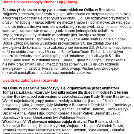
Dobre Chłopaki zdobyły Puchar Ligi (7 lipca)
Zakończył się sezon rozgrywek amatorskich na Orliku w Bestwinie.
Najpierw,9 czerwca, skończyła się liga, która trwała od sierpnia ubiegłego roku,
a wczoraj zakończyły się rozgrywki o Pucharu Ligi. Do rozgrywek przystąpiło 9
drużyn. W sobotę, 7 lipca, odbyły się mecze finałowe i półfinałowe. Ze względu
na to, że jedna z drużyn musiała wycofać się z rozgrywek na tym etapie (kłopoty
kadrowe), kapitanowie wraz z organizatorem jednogłośnie ustalili, że
zwycięzca wyłoniony zostanie w systemie gier "każdy z każdym".
W pierwszym meczu spotkały się drużyny BlackGameTeam i Dobre Chłopaki.
Dobre Chłopaki, mimo wysokiego prowadzenia 3:0, nie zdołali dowieźć
zwycięstwa do końca, a mecz zakończył się remisem 3:3. W kolejnym spotkaniu
trafili na siebie zawodnicy Ułaaa… i BlackGameTeam. Po bardzo zaciętym
meczu "doświadczenie" wzięło górę nad "młodością" i padł wynik 5:1 dla
BlackGameTeam. W ostatnim meczu Ułaaa… grała z Dobrymi Chłopakami i
niestety, brak zmian i drugi mecz z rzędu sprawiły, że Ci drudzy roznieśli
zwycięzców ligi aż 10:2, tym samym zdobywając Puchar Ligi. Zwycięzcy
otrzymali pamiątkowe medale oraz upominki rzeczowe.
Liga dzieci zakończyła rozgrywki
Na Orliku w Bestwinie zakończyły się, organizowane przez animatora
Tomasza Zużałka, rozgrywki Ligi piłki nożnej dla dzieci i młodzieży z terenu
gminy Bestwina pod patronatem przewodniczącego Rady Gminy Bestwina.
Wyniki najmłodszej grupy podane zostały w informacji w dniu 28 maja,
przypomnę tylko, że zwyciężyły
Maluchy z Bestwinki:
Grzyk Michał, Danielczyk
Bartłomiej, Danielczyk Borys, Grajny Kacper, Bieroński Bartosz, Głąbek Patryk,
Urbanke Anna, Puda Filip, Komór Konrad, Fluder Patryk, Bieroński Jakub,
Danielczyk Błażej. Opiekunem był Waldemar Fluder.
Wśród klas IV- VI pierwsze miejsce zajęła drużyna The Blues
w składzie:
Ślosarczyk Bartłomiej, Kozieł Krzysztof, Wójtowicz Kacper, Gleindek Dawid,
Wróbel Przemysław, Niemczyk Piotr, Kabot Dominik, Ryba Michał, Lemoński