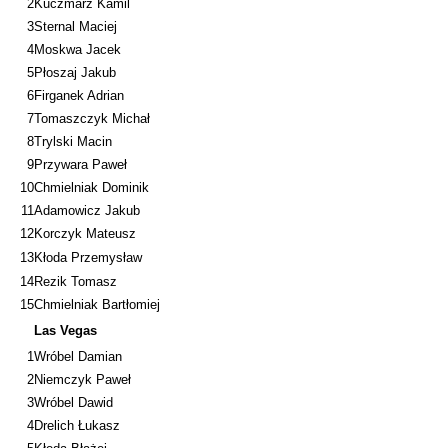
2
Kuczmarz Kamil
3
Sternal Maciej
4
Moskwa Jacek
5
Płoszaj Jakub
6
Firganek Adrian
7
Tomaszczyk Michał
8
Trylski Macin
9
Przywara Paweł
10
Chmielniak Dominik
11
Adamowicz Jakub
12
Korczyk Mateusz
13
Kłoda Przemysław
14
Rezik Tomasz
15
Chmielniak Bartłomiej
Las Vegas
1
Wróbel Damian
2
Niemczyk Paweł
3
Wróbel Dawid
4
Drelich Łukasz