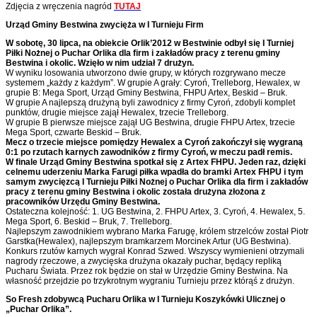
Zdjęcia z wręczenia nagród
TUTAJ
Urząd Gminy Bestwina zwycięża w I Turnieju Firm
W sobotę, 30 lipca, na obiekcie Orlik’2012 w Bestwinie odbył się I Turniej
Piłki Nożnej o Puchar Orlika dla firm i zakładów pracy z terenu gminy
Bestwina i okolic. Wzięło w nim udział 7 drużyn.
W wyniku losowania utworzono dwie grupy, w których rozgrywano mecze
systemem „każdy z każdym”. W grupie A grały: Cyroń, Trelleborg, Hewalex, w
grupie B: Mega Sport, Urząd Gminy Bestwina, FHPU Artex, Beskid – Bruk.
W grupie A najlepszą drużyną byli zawodnicy z firmy Cyroń, zdobyli komplet
punktów, drugie miejsce zajął Hewalex, trzecie Trelleborg.
W grupie B pierwsze miejsce zajął UG Bestwina, drugie FHPU Artex, trzecie
Mega Sport, czwarte Beskid – Bruk.
Mecz o trzecie miejsce pomiędzy Hewalex a Cyroń zakończył się wygraną
0:1 po rzutach karnych zawodników z firmy Cyroń, w meczu padł remis.
W finale Urząd Gminy Bestwina spotkał się z Artex FHPU. Jeden raz, dzięki
celnemu uderzeniu Marka Farugi piłka wpadła do bramki Artex FHPU i tym
samym zwycięzcą I Turnieju Piłki Nożnej o Puchar Orlika dla firm i zakładów
pracy z terenu gminy Bestwina i okolic została drużyna złożona z
pracowników Urzędu Gminy Bestwina.
Ostateczna kolejność: 1. UG Bestwina, 2. FHPU Artex, 3. Cyroń, 4. Hewalex, 5.
Mega Sport, 6. Beskid – Bruk, 7. Trelleborg.
Najlepszym zawodnikiem wybrano Marka Farugę, królem strzelców został Piotr
Garstka(Hewalex), najlepszym bramkarzem Morcinek Artur (UG Bestwina).
Konkurs rzutów karnych wygrał Konrad Szwed. Wszyscy wymienieni otrzymali
nagrody rzeczowe, a zwycięska drużyna okazały puchar, będący repliką
Pucharu Świata. Przez rok będzie on stał w Urzędzie Gminy Bestwina. Na
własność przejdzie po trzykrotnym wygraniu Turnieju przez którąś z drużyn.
So Fresh zdobywcą Pucharu Orlika w
I Turnieju Koszykówki Ulicznej o
„Puchar Orlika”.