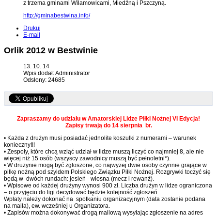
z trzema gminami Wilamowicami, Miedźną i Pszczyną.
http://gminabestwina.info/
Drukuj
E-mail
Orlik 2012 w Bestwinie
13. 10. 14
Wpis dodał: Administrator
Odsłony: 24685
Zapraszamy do udziału w Amatorskiej Lidze Piłki Nożnej VI Edycja!
Zapisy trwają do 14 sierpnia br.
• Każda z drużyn musi posiadać jednolite koszulki z numerami – warunek
konieczny!!!
• Zespoły, które chcą wziąć udział w lidze muszą liczyć co najmniej 8, ale nie
więcej niż 15 osób (wszyscy zawodnicy muszą być pełnoletni*).
• W drużynie mogą być zgłoszone, co najwyżej dwie osoby czynnie grające w
piłkę nożną pod szyldem Polskiego Związku Piłki Nożnej. Rozgrywki toczyć się
będą w dwóch rundach: jesień - wiosna (mecz i rewanż).
• Wpisowe od każdej drużyny wynosi 900 zł. Liczba drużyn w lidze ograniczona
– o przyjęciu do ligi decydować będzie kolejność zgłoszeń.
Wpłaty należy dokonać na spotkaniu organizacyjnym (data zostanie podana
na maila), ew. wcześniej u Organizatora.
• Zapisów można dokonywać drogą mailową wysyłając zgłoszenie na adres