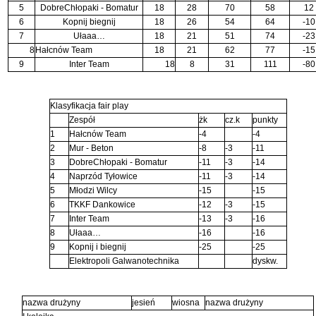
5
DobreChłopaki - Bomatur
18
28
70
58
12
6
Kopnij biegnij
18
26
54
64
-10
7
Ułaaa…
18
21
51
74
-23
8
Hałcnów Team
18
21
62
77
-15
9
Inter Team
18
8
31
111
-80
Klasyfikacja fair play
Zespół
żk
cz.k
punkty
1
Hałcnów Team
-4
-4
2
Mur - Beton
-8
-3
-11
3
DobreChłopaki - Bomatur
-11
-3
-14
4
Naprzód Tyłowice
-11
-3
-14
5
Młodzi Wilcy
-15
-15
6
TKKF Dankowice
-12
-3
-15
7
Inter Team
-13
-3
-16
8
Ułaaa…
-16
-16
9
Kopnij i biegnij
-25
-25
Elektropoli Galwanotechnika
dyskw.
nazwa drużyny
jesień
wiosna
nazwa drużyny