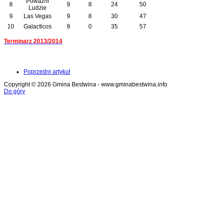
Poważni
8
9
8
24
50
Ludzie
9
Las Vegas
9
8
30
47
10
Galacticos
9
0
35
57
Terminarz 2013/2014
Poprzedni artykuł
Copyright © 2026 Gmina Bestwina - www.gminabestwina.info
Do góry