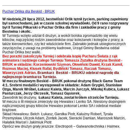
Puchar Orlika dla Beskid - BRUK
W niedzielę,29 lipca 2012, bestwiński Orlik tętnił życiem, parking zapełniony
był samochodami, jak w czasie szkolnej wywiadówki. Od 9 rano rozgrywany
był II Turniej Piłkarski o Puchar Orlika dla firm i zakładów pracy z gminy
Bestwina i okolic.
W Turnieju wzięło udział 6 drużyn, a wokół boiska zgromadziło się wielu
kibiców, najczęściej rodzin zawodników oraz koleżanek i kolegów z pracy, a
także kierownictwo, czy też właściciele firm. Zabrakło jednak ubiegłorocznych
zwycięzców, z uwagi na problemy kadrowe, Urząd Gminy Bestwina oddał
Puchar Orlika bez walki.
Bez porażki zakończyła Turniej i odebrała kopię Pucharu Świata z rąk
animatora i sędziego całego Turnieju Tomasza Zużałka drużyna Beskid -
BRUK w składzie: Korzeniowski Szymon, Ołowiński Dawid, Krzak Kamil,
Rozmus Maciej, Kłusek Rafał, Bydliński Tomasz, Raczak Tomasz,
Wawrzyczek Adrian.
Bramkarz Beskid – BRUKU odebrał nagrodę dla
najlepszego bramkarza Turnieju.
W meczu finałowym Beskid – BRUK pokonał drużynę Black Game Team
4:1. Srebrni medaliści występowali w składzie: Adam Grygiel, Stanisław
Ożga, Marek Wróbel, Łukasz Kaleta, Marcin Jurczyk, Mikołaj Kubica, Łukasz
Pasturczak, Jerzy Okrzesik, Tomasz Gąsiorek.
Zawodnik tej drużyny,
Łukasz Kaleta, został królem strzelców Turnieju.
W meczu o III miejsce zmierzyły się Hewalex i Lenko SA. Niesiony dopingiem
najliczniejszej grupy kibiców Hewalex pokonał Lenko SA i odebrał medale
brązowe.
Skład Hewalexu: Bełch Łukasz, Garstka Piotr, Kałużny Robert, Tyrała
Przemysław, Ulczok Adam, Zontek Jacek, Sieracki Damian, Maroszek Marcin,
Hałatek Marcel i Jakimiuk Piotr.
Oprócz ww drużyn grały jeszcze: Electropoli – Galwanotechnika i Halmex.