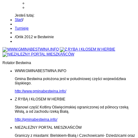
Kontakt z administratorem
Wyślij wiadomość na Alert24
Jesteś tutaj:
Start
/
Turnieje
/
Orlik 2012 w Bestwinie
Rotator Bestwina
WWW.GMINABESTWINA.INFO
Gmina Bestwina położona jest w południowej części województwa
śląskiego.
http://www.gminabestwina.info/
Z RYBĄ I KŁOSEM W HERBIE
Stanowi część Kotliny Oświęcimskiej ograniczonej od północy rzeką
Wisłą, a od zachodu rzeką Białą.
http://gminabestwina.info/
NIEZALEŻNY PORTAL MIESZKAŃCÓW
Graniczy z miastami: Bielskiem-Białą i Czechowicami- Dziedzicami oraz