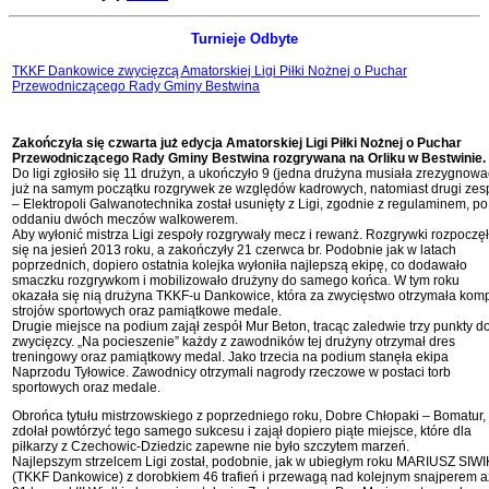
Turnieje Odbyte
TKKF Dankowice zwycięzcą Amatorskiej Ligi Piłki Nożnej o Puchar
Przewodniczącego Rady Gminy Bestwina
Zakończyła się czwarta już edycja Amatorskiej Ligi Piłki Nożnej o Puchar
Przewodniczącego Rady Gminy Bestwina rozgrywana na Orliku w Bestwinie.
Do ligi zgłosiło się 11 drużyn, a ukończyło 9 (jedna drużyna musiała zrezygnowa
już na samym początku rozgrywek ze względów kadrowych, natomiast drugi zes
– Elektropoli Galwanotechnika został usunięty z Ligi, zgodnie z regulaminem, po
oddaniu dwóch meczów walkowerem.
Aby wyłonić mistrza Ligi zespoły rozgrywały mecz i rewanż. Rozgrywki rozpoczę
się na jesień 2013 roku, a zakończyły 21 czerwca br. Podobnie jak w latach
poprzednich, dopiero ostatnia kolejka wyłoniła najlepszą ekipę, co dodawało
smaczku rozgrywkom i mobilizowało drużyny do samego końca. W tym roku
okazała się nią drużyna TKKF-u Dankowice, która za zwycięstwo otrzymała komp
strojów sportowych oraz pamiątkowe medale.
Drugie miejsce na podium zajął zespół Mur Beton, tracąc zaledwie trzy punkty d
zwycięzcy. „Na pocieszenie” każdy z zawodników tej drużyny otrzymał dres
treningowy oraz pamiątkowy medal. Jako trzecia na podium stanęła ekipa
Naprzodu Tyłowice. Zawodnicy otrzymali nagrody rzeczowe w postaci torb
sportowych oraz medale.
Obrońca tytułu mistrzowskiego z poprzedniego roku, Dobre Chłopaki – Bomatur, 
zdołał powtórzyć tego samego sukcesu i zajął dopiero piąte miejsce, które dla
piłkarzy z Czechowic-Dziedzic zapewne nie było szczytem marzeń.
Najlepszym strzelcem Ligi został, podobnie, jak w ubiegłym roku MARIUSZ SIWI
(TKKF Dankowice) z dorobkiem 46 trafień i przewagą nad kolejnym snajperem a