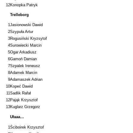
12
Konopka Patryk
Trelleborg
1
Jasionowski Dawid
2
Szypuła Artur
3
Rogusiński Kryzsytof
4
Surowiecki Marcin
5
Ogar Arkadiusz
6
Gamoń Damian
7
Szpalek Ireneusz
8
Adamek Marcin
9
Adamaszek Adrian
10
Kopeć Dawid
11
Sadlik Rafał
12
Pająk Krzysztof
13
Kuglarz Grzegorz
Ułaaa…
1
Ściboirek Krzysztof