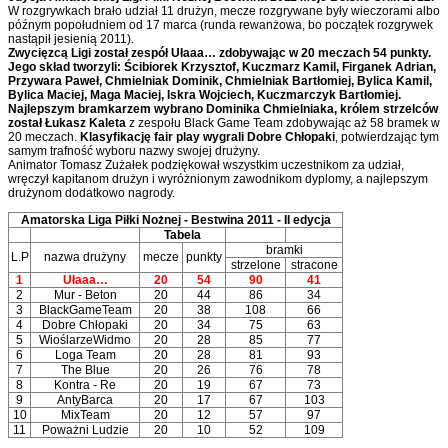
W rozgrywkach brało udział 11 drużyn, mecze rozgrywane były wieczorami albo
późnym popołudniem od 17 marca (runda rewanżowa, bo początek rozgrywek
nastąpił jesienią 2011).
Zwycięzcą Ligi został zespół Ułaaa… zdobywając w 20 meczach 54 punkty.
Jego skład tworzyli: Ścibiorek Krzysztof, Kuczmarz Kamil, Firganek Adrian,
Przywara Paweł, Chmielniak Dominik, Chmielniak Bartłomiej, Bylica Kamil,
Bylica Maciej, Maga Maciej, Iskra Wojciech, Kuczmarczyk Bartłomiej.
Najlepszym bramkarzem
wybrano Dominika Chmielniaka, królem strzelców
został Łukasz Kaleta
z zespołu Black Game Team zdobywając aż 58 bramek w
20 meczach.
Klasyfikację fair play wygrali Dobre Chłopaki
, potwierdzając tym
samym trafność wyboru nazwy swojej drużyny.
Animator Tomasz Zużałek podziękował wszystkim uczestnikom za udział,
wręczył kapitanom drużyn i wyróżnionym zawodnikom dyplomy, a najlepszym
drużynom dodatkowo nagrody.
Amatorska Liga Piłki Nożnej - Bestwina 2011 - II edycja
Tabela
bramki
L.P
nazwa drużyny
mecze
punkty
strzelone
stracone
1
Ułaaa…
20
54
90
41
2
Mur - Beton
20
44
86
34
3
BlackGameTeam
20
38
108
66
4
Dobre Chłopaki
20
34
75
63
5
WioślarzeWidmo
20
28
85
77
6
Loga Team
20
28
81
93
7
The Blue
20
26
76
78
8
Kontra - Re
20
19
67
73
9
AntyBarca
20
17
67
103
10
MixTeam
20
12
57
97
11
Poważni Ludzie
20
10
52
109