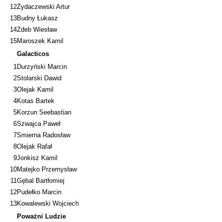
12
Żydaczewski Artur
13
Budny Łukasz
14
Zdeb Wiesław
15
Maroszek Kamil
Galacticos
1
Durzyński Marcin
2
Stolarski Dawid
3
Olejak Kamil
4
Kotas Bartek
5
Korzun Seebastian
6
Szwajca Paweł
7
Smierna Radosław
8
Olejak Rafał
9
Jonkisz Kamil
10
Matejko Przemysław
11
Gębal Bartłomiej
12
Pudełko Marcin
13
Kowalewski Wojciech
Poważni Ludzie