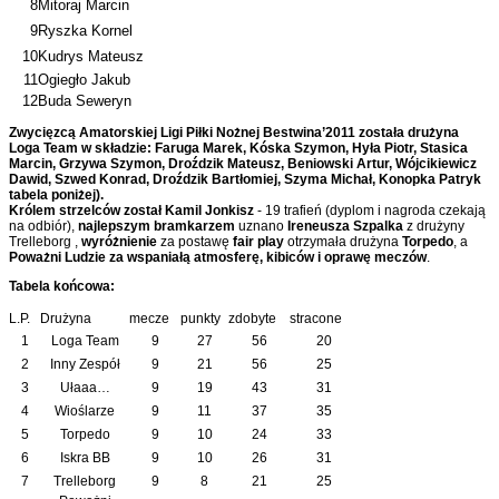
8
Mitoraj Marcin
9
Ryszka Kornel
10
Kudrys Mateusz
11
Ogiegło Jakub
12
Buda Seweryn
Zwycięzcą Amatorskiej Ligi Piłki Nożnej Bestwina’2011 została drużyna
Loga Team w składzie: Faruga Marek, Kóska Szymon, Hyła Piotr, Stasica
Marcin, Grzywa Szymon, Droździk Mateusz, Beniowski Artur, Wójcikiewicz
Dawid, Szwed Konrad, Droździk Bartłomiej, Szyma Michał, Konopka Patryk
tabela poniżej).
Królem strzelców został Kamil Jonkisz
- 19 trafień (dyplom i nagroda czekają
na odbiór),
najlepszym bramkarzem
uznano
Ireneusza Szpalka
z drużyny
Trelleborg ,
wyróżnienie
za postawę
fair play
otrzymała drużyna
Torpedo
, a
Poważni Ludzie za wspaniałą atmosferę, kibiców i oprawę meczów
.
Tabela końcowa:
L.P.
Drużyna
mecze
punkty
zdobyte
stracone
1
Loga Team
9
27
56
20
2
Inny Zespół
9
21
56
25
3
Ułaaa…
9
19
43
31
4
Wioślarze
9
11
37
35
5
Torpedo
9
10
24
33
6
Iskra BB
9
10
26
31
7
Trelleborg
9
8
21
25