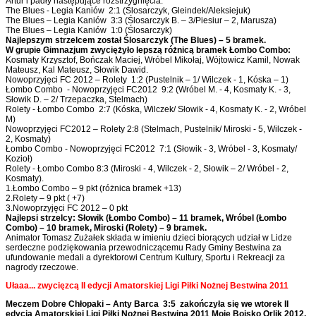
Artur i padły następujące rozstrzygnięcia:
The Blues - Legia Kaniów 2:1 (Ślosarczyk, Gleindek/Aleksiejuk)
The Blues – Legia Kaniów 3:3 (Ślosarczyk B. – 3/Piesiur – 2, Marusza)
The Blues – Legia Kaniów 1:0 (Ślosarczyk)
Najlepszym strzelcem został Ślosarczyk (The Blues) – 5 bramek.
W grupie Gimnazjum zwyciężyło lepszą różnicą bramek Łombo Combo:
Kosmaty Krzysztof, Bończak Maciej, Wróbel Mikołaj, Wójtowicz Kamil, Nowak
Mateusz, Kal Mateusz, Słowik Dawid.
Nowoprzyjęci FC 2012 – Rolety 1:2 (Pustelnik – 1/ Wilczek - 1, Kóska – 1)
Łombo Combo - Nowoprzyjęci FC2012 9:2 (Wróbel M. - 4, Kosmaty K. - 3,
Słowik D. – 2/ Trzepaczka, Stelmach)
Rolety - Łombo Combo 2:7 (Kóska, Wilczek/ Słowik - 4, Kosmaty K. - 2, Wróbel
M)
Nowoprzyjęci FC2012 – Rolety 2:8 (Stelmach, Pustelnik/ Miroski - 5, Wilczek -
2, Kosmaty)
Łombo Combo - Nowoprzyjęci FC2012 7:1 (Słowik - 3, Wróbel - 3, Kosmaty/
Kozioł)
Rolety - Łombo Combo 8:3 (Miroski - 4, Wilczek - 2, Słowik – 2/ Wróbel - 2,
Kosmaty).
1.Łombo Combo – 9 pkt (różnica bramek +13)
2.Rolety – 9 pkt ( +7)
3.Nowoprzyjęci FC 2012 – 0 pkt
Najlepsi strzelcy: Słowik (Łombo Combo) – 11 bramek, Wróbel (Łombo
Combo) – 10 bramek, Miroski (Rolety) – 9 bramek.
Animator Tomasz Zużałek składa w imieniu dzieci biorących udział w Lidze
serdeczne podziękowania przewodniczącemu Rady Gminy Bestwina za
ufundowanie medali a dyrektorowi Centrum Kultury, Sportu i Rekreacji za
nagrody rzeczowe.
Ułaaa... zwycięzcą II edycji Amatorskiej Ligi Piłki Nożnej Bestwina 2011
Meczem Dobre Chłopaki – Anty Barca 3:5 zakończyła się we wtorek II
edycja Amatorskiej Ligi Piłki Nożnej Bestwina 2011 Moje Boisko Orlik 2012.