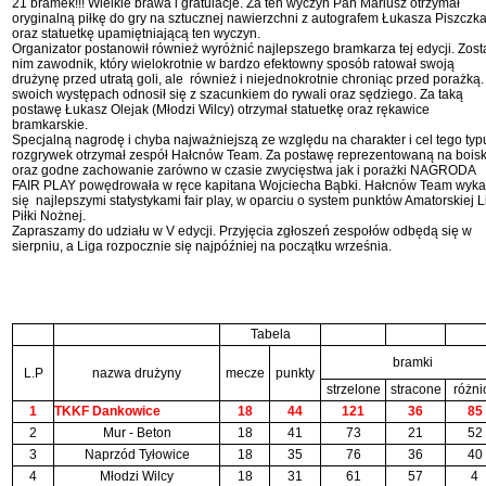
21 bramek!!! Wielkie brawa i gratulacje. Za ten wyczyn Pan Mariusz otrzymał
oryginalną piłkę do gry na sztucznej nawierzchni z autografem Łukasza Piszczk
oraz statuetkę upamiętniającą ten wyczyn.
Organizator postanowił również wyróżnić najlepszego bramkarza tej edycji. Zost
nim zawodnik, który wielokrotnie w bardzo efektowny sposób ratował swoją
drużynę przed utratą goli, ale również i niejednokrotnie chroniąc przed porażką
swoich występach odnosił się z szacunkiem do rywali oraz sędziego. Za taką
postawę Łukasz Olejak (Młodzi Wilcy) otrzymał statuetkę oraz rękawice
bramkarskie.
Specjalną nagrodę i chyba najważniejszą ze względu na charakter i cel tego typ
rozgrywek otrzymał zespół Hałcnów Team. Za postawę reprezentowaną na bois
oraz godne zachowanie zarówno w czasie zwycięstwa jak i porażki NAGRODA
FAIR PLAY powędrowała w ręce kapitana Wojciecha Bąbki. Hałcnów Team wyka
się najlepszymi statystykami fair play, w oparciu o system punktów Amatorskiej L
Piłki Nożnej.
Zapraszamy do udziału w V edycji. Przyjęcia zgłoszeń zespołów odbędą się w
sierpniu, a Liga rozpocznie się najpóźniej na początku września.
Tabela
bramki
L.P
nazwa drużyny
mecze
punkty
strzelone
stracone
różni
1
TKKF Dankowice
18
44
121
36
85
2
Mur - Beton
18
41
73
21
52
3
Naprzód Tyłowice
18
35
76
36
40
4
Młodzi Wilcy
18
31
61
57
4