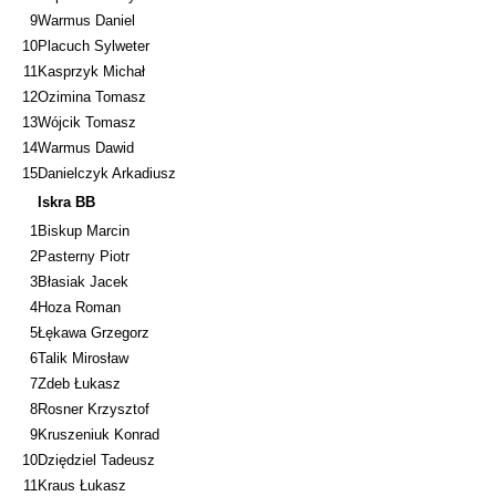
9
Warmus Daniel
10
Placuch Sylweter
11
Kasprzyk Michał
12
Ozimina Tomasz
13
Wójcik Tomasz
14
Warmus Dawid
15
Danielczyk Arkadiusz
Iskra BB
1
Biskup Marcin
2
Pasterny Piotr
3
Błasiak Jacek
4
Hoza Roman
5
Łękawa Grzegorz
6
Talik Mirosław
7
Zdeb Łukasz
8
Rosner Krzysztof
9
Kruszeniuk Konrad
10
Dziędziel Tadeusz
11
Kraus Łukasz