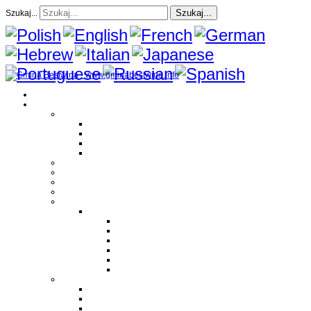
Szukaj...
Szukaj...
Strona Główna
O gminie
Sołectwa
Bestwina
Bestwinka
Janowice
Kaniów
Magazyn Gminny
Oświata
Kultura
Zdrowie
Sport
Liga Siatkówki
Regulamin Ligi
Składy drużyn
Terminarz rozgrywek
Tabela i wyniki
Blog uczestników Ligi
Siatkówka plażowa
Parafie
Bestwina
Bestwinka
Janowice