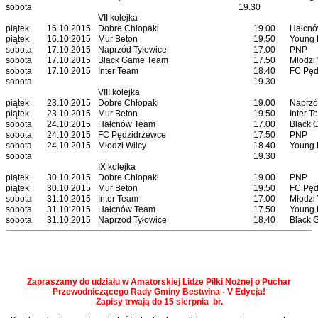
sobota
19.30
VII kolejka
piątek
16.10.2015
Dobre Chłopaki
19.00
Hałcn
piątek
16.10.2015
Mur Beton
19.50
Young 
sobota
17.10.2015
Naprzód Tyłowice
17.00
PNP
sobota
17.10.2015
Black Game Team
17.50
Młodzi 
sobota
17.10.2015
Inter Team
18.40
FC Pęd
sobota
19.30
VIII kolejka
piątek
23.10.2015
Dobre Chłopaki
19.00
Naprzó
piątek
23.10.2015
Mur Beton
19.50
Inter T
sobota
24.10.2015
Hałcnów Team
17.00
Black 
sobota
24.10.2015
FC Pędzidrzewce
17.50
PNP
sobota
24.10.2015
Młodzi Wilcy
18.40
Young 
sobota
19.30
IX kolejka
piątek
30.10.2015
Dobre Chłopaki
19.00
PNP
piątek
30.10.2015
Mur Beton
19.50
FC Pęd
sobota
31.10.2015
Inter Team
17.00
Młodzi 
sobota
31.10.2015
Hałcnów Team
17.50
Young 
sobota
31.10.2015
Naprzód Tyłowice
18.40
Black 
Zapraszamy do udziału w Amatorskiej Lidze Piłki Nożnej o Puchar
Przewodniczącego Rady Gminy Bestwina - V Edycja!
Zapisy trwają do 15 sierpnia br.