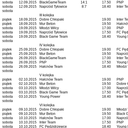
sobota
12.09.2015
BlackGameTeam
14:1
17.50
PNP
sobota
12.09.2015
Naprzód Tyłowice
8:7
18.40
Inter T
sobota
III kolejka
piątek
18.09.2015
Dobre Chłopaki
19.00
Inter T
piątek
18.09.2015
Mur Beton
19.50
Hałcn
sobota
19.09.2015
Młodzi Wilcy
17.00
PNP
sobota
19.09.2015
Naprzód Tyłowice
17.50
FC Pęd
sobota
19.09.2015
Black Game Team
18.40
Young 
sobota
IV kolejka
piątek
25.09.2015
Dobre Chłopaki
19.00
FC Pęd
piątek
25.09.2015
Mur Beton
19.50
Naprzó
sobota
26.09.2015
BlackGameTeam
17.00
Inter T
sobota
26.09.2015
PNP
17.50
Young 
sobota
26.09.2015
Hałcnów Team
18.40
Młodzi 
sobota
V kolejka
piątek
02.10.2015
Hałcnów Team
19.00
PNP
piątek
02.10.2015
Mur Beton
19.50
Dobre 
sobota
03.10.2015
Młodzi Wilcy
17.00
Naprzó
sobota
03.10.2015
Black Game Team
17.50
FC Pęd
sobota
03.10.2015
Young Power
18.40
Inter T
sobota
VI kolejka
piątek
09.10.2015
Dobre Chłopaki
19.00
Młodzi 
piątek
09.10.2015
Mur Beton
19.50
Black 
sobota
10.10.2015
Hałcnów Team
17.00
Naprzó
sobota
10.10.2015
Inter Team
17.50
PNP
sobota
10.10.2015
FC Pędzidrzewce
18.40
Young 