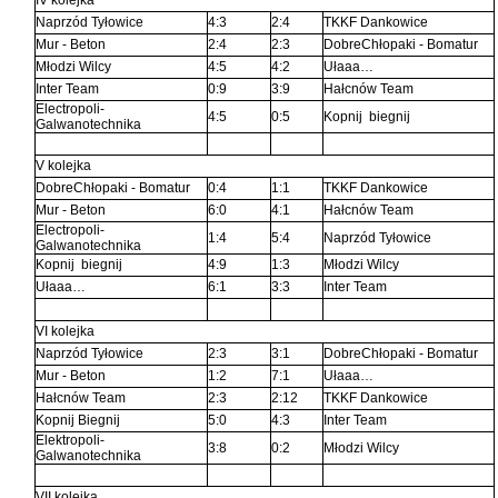
Naprzód Tyłowice
4:3
2:4
TKKF Dankowice
Mur - Beton
2:4
2:3
DobreChłopaki - Bomatur
Młodzi Wilcy
4:5
4:2
Ułaaa…
Inter Team
0:9
3:9
Hałcnów Team
Electropoli-
4:5
0:5
Kopnij biegnij
Galwanotechnika
V kolejka
DobreChłopaki - Bomatur
0:4
1:1
TKKF Dankowice
Mur - Beton
6:0
4:1
Hałcnów Team
Electropoli-
1:4
5:4
Naprzód Tyłowice
Galwanotechnika
Kopnij biegnij
4:9
1:3
Młodzi Wilcy
Ułaaa…
6:1
3:3
Inter Team
VI kolejka
Naprzód Tyłowice
2:3
3:1
DobreChłopaki - Bomatur
Mur - Beton
1:2
7:1
Ułaaa…
Hałcnów Team
2:3
2:12
TKKF Dankowice
Kopnij Biegnij
5:0
4:3
Inter Team
Elektropoli-
3:8
0:2
Młodzi Wilcy
Galwanotechnika
VII kolejka