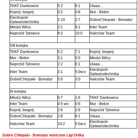
TKKF Dankowice
5:2
8:1
Ułaaa…
Kopnij biegnij
0:2
0:8
Mur - Beton
Electropoli-
2:10
2:7
DobreChłopaki - Bomatur
Galwanotechnika
Młodzi Wilcy
3:1
9:1
Inter Team
Naprzód Tyłowice
8:2
10:0
Hałcnów Team
VIII kolejka
TKKF Dankowice
5:2
7:1
Kopnij biegnij
Mur - Beton
3:1
5:0
Młodzi Wilcy
Naprzód Tyłowice
2:2
6:1
Ułaaa…
Electropoli-
Inter Team
3:1
5:0w.o
Galwanotechnika
DobreChłopaki - Bomatur
5:6
3:0
Hałcnów Team
IX kolejka
Młodzi Wilcy
0:7
1:6
TKKF Dankowice
Inter Team
0:5 wo
0:6
Mur - Beton
Kopnij biegnij
2:6
2:6
Naprzód Tyłowice
DobreChłopaki - Bomatur
2:8
8:1
Ułaaa…
Electropoli-
Hałcnów Team
10:2
5:0w.o
Galwanotechnika
Dobre Chłopaki - Bomatur mistrzem Ligi Orlika