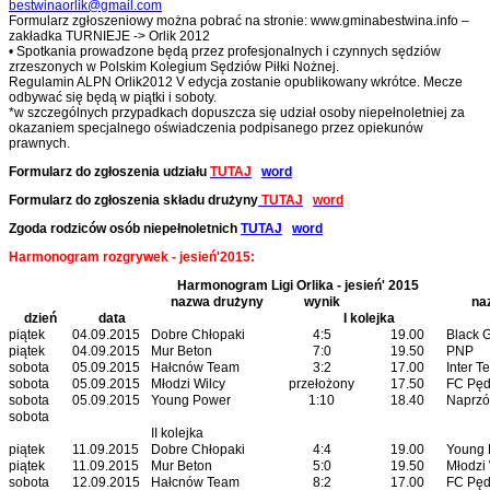
bestwinaorlik@gmail.com
Formularz zgłoszeniowy można pobrać na stronie: www.gminabestwina.info –
zakładka TURNIEJE -> Orlik 2012
• Spotkania prowadzone będą przez profesjonalnych i czynnych sędziów
zrzeszonych w Polskim Kolegium Sędziów Piłki Nożnej.
Regulamin ALPN Orlik2012 V edycja zostanie opublikowany wkrótce. Mecze
odbywać się będą w piątki i soboty.
*w szczególnych przypadkach dopuszcza się udział osoby niepełnoletniej za
okazaniem specjalnego oświadczenia podpisanego przez opiekunów
prawnych.
Formularz do zgłoszenia udziału
TUTAJ
word
Formularz do zgłoszenia składu drużyny
TUTAJ
word
Zgoda rodziców osób niepełnoletnich
TUTAJ
word
Harmonogram rozgrywek - jesień'2015:
Harmonogram Ligi Orlika - jesień' 2015
nazwa drużyny
wynik
na
dzień
data
I kolejka
piątek
04.09.2015
Dobre Chłopaki
4:5
19.00
Black 
piątek
04.09.2015
Mur Beton
7:0
19.50
PNP
sobota
05.09.2015
Hałcnów Team
3:2
17.00
Inter T
sobota
05.09.2015
Młodzi Wilcy
przełożony
17.50
FC Pęd
sobota
05.09.2015
Young Power
1:10
18.40
Naprzó
sobota
II kolejka
piątek
11.09.2015
Dobre Chłopaki
4:4
19.00
Young 
piątek
11.09.2015
Mur Beton
5:0
19.50
Młodzi 
sobota
12.09.2015
Hałcnów Team
8:2
17.00
FC Pęd