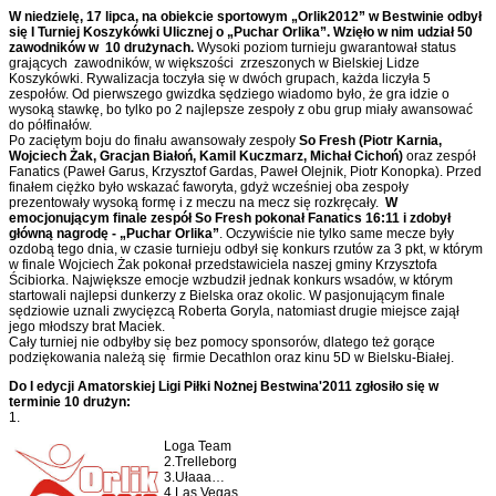
W niedzielę, 17 lipca, na obiekcie sportowym „Orlik2012” w Bestwinie odbył
się I Turniej Koszykówki Ulicznej o „Puchar Orlika”. Wzięło w nim udział 50
zawodników w 10 drużynach.
Wysoki poziom turnieju gwarantował status
grających zawodników, w większości zrzeszonych w Bielskiej Lidze
Koszykówki. Rywalizacja toczyła się w dwóch grupach, każda liczyła 5
zespołów. Od pierwszego gwizdka sędziego wiadomo było, że gra idzie o
wysoką stawkę, bo tylko po 2 najlepsze zespoły z obu grup miały awansować
do półfinałów.
Po zaciętym boju do finału awansowały zespoły
So Fresh (Piotr Karnia,
Wojciech Żak, Gracjan Białoń, Kamil Kuczmarz, Michał Cichoń)
oraz zespół
Fanatics (Paweł Garus, Krzysztof Gardas, Paweł Olejnik, Piotr Konopka). Przed
finałem ciężko było wskazać faworyta, gdyż wcześniej oba zespoły
prezentowały wysoką formę i z meczu na mecz się rozkręcały.
W
emocjonującym finale zespół So Fresh pokonał Fanatics 16:11 i zdobył
główną nagrodę - „Puchar Orlika”
. Oczywiście nie tylko same mecze były
ozdobą tego dnia, w czasie turnieju odbył się konkurs rzutów za 3 pkt, w którym
w finale Wojciech Żak pokonał przedstawiciela naszej gminy Krzysztofa
Ścibiorka. Największe emocje wzbudził jednak konkurs wsadów, w którym
startowali najlepsi dunkerzy z Bielska oraz okolic. W pasjonującym finale
sędziowie uznali zwycięzcą Roberta Goryla, natomiast drugie miejsce zajął
jego młodszy brat Maciek.
Cały turniej nie odbyłby się bez pomocy sponsorów, dlatego też gorące
podziękowania należą się firmie Decathlon oraz kinu 5D w Bielsku-Białej.
Do I edycji Amatorskiej Ligi Piłki Nożnej Bestwina'2011 zgłosiło się w
terminie 10 drużyn:
1.
Loga Team
2.Trelleborg
3.Ułaaa…
4.Las Vegas