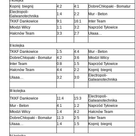
I kolejka
Kopnij biegnij
4:2
4:1
DobreChłopaki - Bomatur
Electropoli-
1:4
2:2
Mur - Beton
Galwanotechnika
TKKF Dankowice
9:1
16:1
Inter Team
Młodzi Wilcy
1:1
3:2
Naprzód Tyłowice
Hałcnów Team
3:3
2:7
Ułaaa…
II kolejka
TKKF Dankowice
1:5
4:4
Mur - Beton
DobreChłopaki - Bomatur
4:2
3:6
Młodzi Wilcy
Inter Team
0:8
1:5
Naprzód Tyłowice
Hałcnów Team
4:4
2:2
Kopnij biegnij
Electropoli-
Ułaaa…
3:2
3:0
Galwanotechnika
III kolejka
Electropoli-
TKKF Dankowice
11:4
15:3
Galwanotechnika
Mur - Beton
4:1
1:2
Naprzód Tyłowice
Młodzi Wilcy
1:4
4:2
Hałcnów Team
DobreChłopaki - Bomatur
11:3
2:5
Inter Team
Ułaaa…
1:4
1:5
Kopnij biegnij
IV kolejka