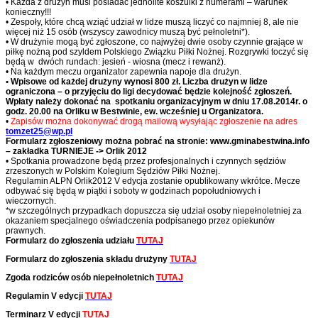
• Każda z drużyn musi posiadać jednolite koszulki z numerami – warunek
konieczny!!!
• Zespoły, które chcą wziąć udział w lidze muszą liczyć co najmniej 8, ale nie
więcej niż 15 osób (wszyscy zawodnicy muszą być pełnoletni*).
• W drużynie mogą być zgłoszone, co najwyżej dwie osoby czynnie grające w
piłkę nożną pod szyldem Polskiego Związku Piłki Nożnej. Rozgrywki toczyć się
będą w dwóch rundach: jesień - wiosna (mecz i rewanż).
• Na każdym meczu organizator zapewnia napoje dla drużyn.
• Wpisowe od każdej drużyny wynosi 800 zł. Liczba drużyn w lidze
ograniczona – o przyjęciu do ligi decydować będzie kolejność zgłoszeń.
Wpłaty należy dokonać na spotkaniu organizacyjnym w dniu 17.08.2014r. o
godz. 20.00 na Orliku w Bestwinie, ew. wcześniej u Organizatora.
•
Zapisów można dokonywać drogą mailową wysyłając zgłoszenie na adres
tomzet25@wp.pl
Formularz zgłoszeniowy można pobrać na stronie: www.gminabestwina.info
– zakładka TURNIEJE -> Orlik 2012
• Spotkania prowadzone będą przez profesjonalnych i czynnych sędziów
zrzeszonych w Polskim Kolegium Sędziów Piłki Nożnej.
Regulamin ALPN Orlik2012 V edycja zostanie opublikowany wkrótce. Mecze
odbywać się będą w piątki i soboty w godzinach popołudniowych i
wieczornych.
*w szczególnych przypadkach dopuszcza się udział osoby niepełnoletniej za
okazaniem specjalnego oświadczenia podpisanego przez opiekunów
prawnych.
Formularz do zgłoszenia udziału
TUTAJ
Formularz do zgłoszenia składu drużyny
TUTAJ
Zgoda rodziców osób niepełnoletnich
TUTAJ
Regulamin V edycji
TUTAJ
Terminarz V edycji
TUTAJ