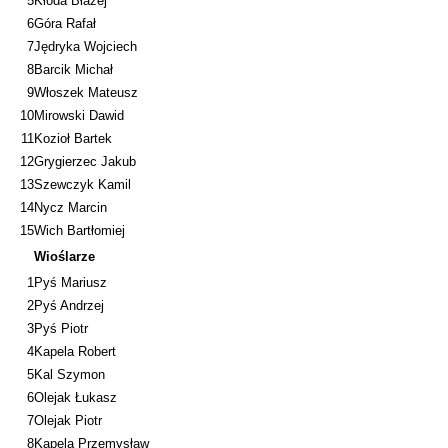
5
Kłoda Błażej
6
Góra Rafał
7
Jędryka Wojciech
8
Barcik Michał
9
Włoszek Mateusz
10
Mirowski Dawid
11
Kozioł Bartek
12
Grygierzec Jakub
13
Szewczyk Kamil
14
Nycz Marcin
15
Wich Bartłomiej
Wioślarze
1
Pyś Mariusz
2
Pyś Andrzej
3
Pyś Piotr
4
Kapela Robert
5
Kal Szymon
6
Olejak Łukasz
7
Olejak Piotr
8
Kapela Przemysław