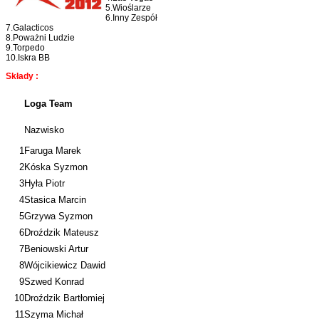
5.Wioślarze
6.Inny Zespół
7.Galacticos
8.Poważni Ludzie
9.Torpedo
10.Iskra BB
Składy
:
Loga Team
Nazwisko
1
Faruga Marek
2
Kóska Syzmon
3
Hyła Piotr
4
Stasica Marcin
5
Grzywa Syzmon
6
Droździk Mateusz
7
Beniowski Artur
8
Wójcikiewicz Dawid
9
Szwed Konrad
10
Droździk Bartłomiej
11
Szyma Michał