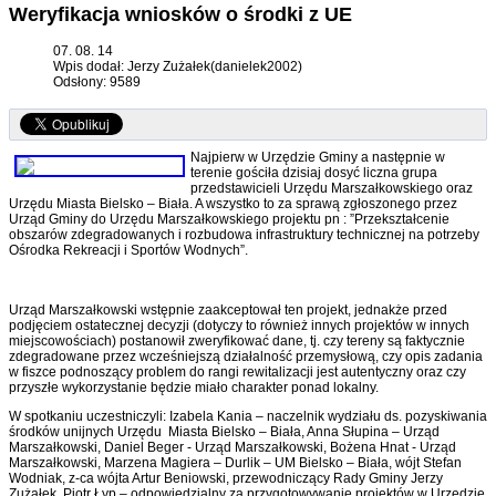
Weryfikacja wniosków o środki z UE
07. 08. 14
Wpis dodał: Jerzy Zużałek(danielek2002)
Odsłony: 9589
Najpierw w Urzędzie Gminy a następnie w
terenie gościła dzisiaj dosyć liczna grupa
przedstawicieli Urzędu Marszałkowskiego oraz
Urzędu Miasta Bielsko – Biała. A wszystko to za sprawą zgłoszonego przez
Urząd Gminy do Urzędu Marszałkowskiego projektu pn : ”Przekształcenie
obszarów zdegradowanych i rozbudowa infrastruktury technicznej na potrzeby
Ośrodka Rekreacji i Sportów Wodnych”.
Urząd Marszałkowski wstępnie zaakceptował ten projekt, jednakże przed
podjęciem ostatecznej decyzji (dotyczy to również innych projektów w innych
miejscowościach) postanowił zweryfikować dane, tj. czy tereny są faktycznie
zdegradowane przez wcześniejszą działalność przemysłową, czy opis zadania
w fiszce podnoszący problem do rangi rewitalizacji jest autentyczny oraz czy
przyszłe wykorzystanie będzie miało charakter ponad lokalny.
W spotkaniu uczestniczyli: Izabela Kania – naczelnik wydziału ds. pozyskiwania
środków unijnych Urzędu Miasta Bielsko – Biała, Anna Słupina – Urząd
Marszałkowski, Daniel Beger - Urząd Marszałkowski, Bożena Hnat - Urząd
Marszałkowski, Marzena Magiera – Durlik – UM Bielsko – Biała, wójt Stefan
Wodniak, z-ca wójta Artur Beniowski, przewodniczący Rady Gminy Jerzy
Zużałek, Piotr Łyp – odpowiedzialny za przygotowywanie projektów w Urzędzie