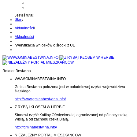
Kontakt z administratorem
Wyślij wiadomość na Alert24
Jesteś tutaj:
Start
/
Aktualności
/
Aktualności
/
Weryfikacja wniosków o środki z UE
Rotator Bestwina
WWW.GMINABESTWINA.INFO
Gmina Bestwina położona jest w południowej części województwa
śląskiego.
http://www.gminabestwina.info/
Z RYBĄ I KŁOSEM W HERBIE
Stanowi część Kotliny Oświęcimskiej ograniczonej od północy rzeką
Wisłą, a od zachodu rzeką Białą.
http://gminabestwina.info/
NIEZALEŻNY PORTAL MIESZKAŃCÓW