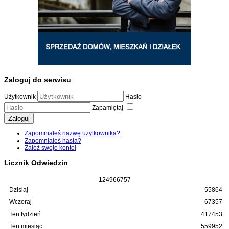
Zaloguj do serwisu
Użytkownik
Hasło
Zapamiętaj
Zaloguj
Zapomniałeś nazwę użytkownika?
Zapomniałeś hasła?
Załóż swoje konto!
Licznik Odwiedzin
1
2
4
9
6
6
7
5
7
Dzisiaj
55864
Wczoraj
67357
Ten tydzień
417453
Ten miesiąc
559952