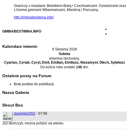
Graniczy z miastami: Bielskiem-Białą i Czechowicami- Dziedzicami oraz
z trzema gminami Wilamowicami, Miedźną i Pszczyną.
http://gminabestwina.info/
GMINABESTWINA.INFO
Kalendarz imienin
8 Sierpnia 2026
Sobota
Imieniny obchodzą:
Cyprian, Cyriak, Cyryl, Emil, Emilian, Emiliusz, Niezamysł, Olech, Sylwiusz
Do końca roku zostało
146
dni.
Ostatnie posty na Forum
Brak postów do publikacji.
Nasza Galeria
Shout Box
danielek2002
- 07:56
Już skończyli, można jeździć od wtorku.