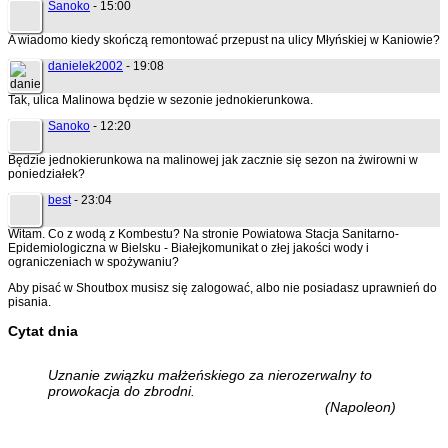
Sanoko
- 15:00
A wiadomo kiedy skończą remontować przepust na ulicy Młyńskiej w Kaniowie?
danielek2002
- 19:08
Tak, ulica Malinowa będzie w sezonie jednokierunkowa.
Sanoko
- 12:20
Będzie jednokierunkowa na malinowej jak zacznie się sezon na żwirowni w
poniedziałek?
best
- 23:04
Witam. Co z wodą z Kombestu? Na stronie Powiatowa Stacja Sanitarno-
Epidemiologiczna w Bielsku - Białejkomunikat o złej jakości wody i
ograniczeniach w spożywaniu?
Aby pisać w Shoutbox musisz się zalogować, albo nie posiadasz uprawnień do
pisania.
Cytat dnia
Uznanie związku małżeńskiego za nierozerwalny to
prowokacja do zbrodni.
(Napoleon)