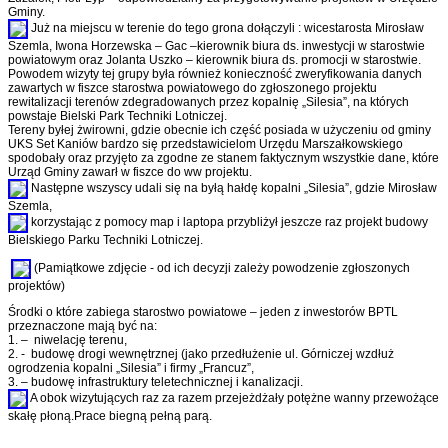
Gminy.
Już na miejscu w terenie do tego grona dołączyli : wicestarosta Mirosław
Szemla, Iwona Horzewska – Gac –kierownik biura ds. inwestycji w starostwie
powiatowym oraz Jolanta Uszko – kierownik biura ds. promocji w starostwie.
Powodem wizyty tej grupy była również konieczność zweryfikowania danych
zawartych w fiszce starostwa powiatowego do zgłoszonego projektu
rewitalizacji terenów zdegradowanych przez kopalnię „Silesia”, na których
powstaje Bielski Park Techniki Lotniczej.
Tereny byłej żwirowni, gdzie obecnie ich część posiada w użyczeniu od gminy
UKS Set Kaniów bardzo się przedstawicielom Urzędu Marszałkowskiego
spodobały oraz przyjęto za zgodne ze stanem faktycznym wszystkie dane, które
Urząd Gminy zawarł w fiszce do ww projektu.
Następne wszyscy udali się na byłą hałdę kopalni „Silesia”, gdzie Mirosław
Szemla,
korzystając z pomocy map i laptopa przybliżył jeszcze raz projekt budowy
Bielskiego Parku Techniki Lotniczej.
(Pamiątkowe zdjęcie - od ich decyzji zależy powodzenie zgłoszonych
projektów)
Środki o które zabiega starostwo powiatowe – jeden z inwestorów BPTL
przeznaczone mają być na:
1. – niwelację terenu,
2. - budowę drogi wewnętrznej (jako przedłużenie ul. Górniczej wzdłuż
ogrodzenia kopalni „Silesia” i firmy „Francuz”,
3. – budowę infrastruktury teletechnicznej i kanalizacji.
A obok wizytujących raz za razem przejeżdżały potężne wanny przewożące
skałę płoną.Prace biegną pełną parą.