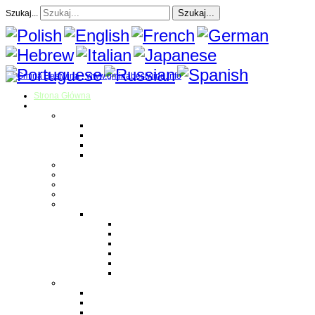
Szukaj...
Szukaj...
Strona Główna
O gminie
Sołectwa
Bestwina
Bestwinka
Janowice
Kaniów
Magazyn Gminny
Oświata
Kultura
Zdrowie
Sport
Liga Siatkówki
Regulamin Ligi
Składy drużyn
Terminarz rozgrywek
Tabela i wyniki
Blog uczestników Ligi
Siatkówka plażowa
Parafie
Bestwina
Bestwinka
Janowice