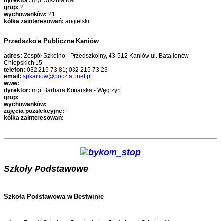
dyrektor:
mgr Urszula Kal
grup:
2
wychowanków:
21
kółka zainteresowań:
angielski
Przedszkole Publiczne Kaniów
adres:
Zespół Szkolno - Przedszkolny, 43-512 Kaniów ul. Batalionów
Chłopskich 15
telefon:
032 215 73 81; 032 215 73 23
email:
spkaniow@poczta.onet.pl
www:
dyrektor:
mgr Barbara Konarska - Węgrzyn
grup:
wychowanków:
zajęcia pozalekcyjne:
kółka zainteresowań:
Szkoły Podstawowe
Szkoła Podstawowa w Bestwinie