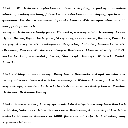
1750 r. W Bestwince wybudowano dwór z kaplicą, z pięknym ogrodem
włoskim, osobną kuchnią, folwarkiem z zabudowaniami, stajnią, spichrzem i
gumnami. Do dworu przynależał pański browar, 456 morgów stawów i 55
mórg pól uprawnych.
Stawy w Bestwince istniały już od XV wieku, a nazwy ich to: Rynienny, Kępni,
Dębni, Drożni, Kątni, Jastrzębiec, Skrzyniany, Podborowiec, Borowy, Powyżki,
Krzywy, Krzywy Wielki, Podmywacz, Zagrodni, Podpolec, Olszański, Wielki
Olszański, Rzeczny. Najstarsze rodziny w Bestwince, które przetrwały od XVII
wieku to: Gac, Krzywolak, Jaszek, Ślosarczyk, Furczyk, Waliczek, Piątek,
Zmertka.
1762 r. Chłop pańszczyźniany Błażej Gac z Bestwinki wykupił na własność
ziemię od pana Franciszka Schwarzenberga z Witowic Czernego, kasztelana
woynickiego, Kawalera Orderu Orła Białego, pana na Andrychowie, Porębie,
Bestwinie, Bestwinie Dolnej.
1764 r. Schwarzenberg Czerny sprowadził do Andrychowa majstrów tkackich
ze Śląska, Saksonii i Belgii. W tym czasie Bestwinkę, Kaniów kupił kasztelan
bielecki Stanisław Ankwicz za 6000 florenów od Zofii de Zielińskie, żony
Szymona Delipacy.