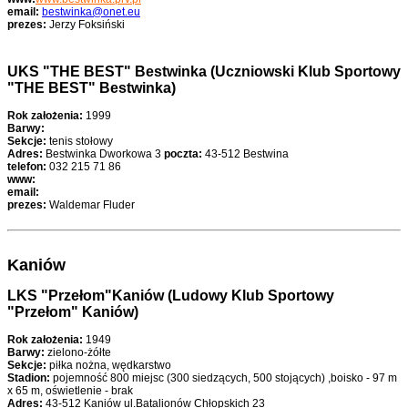
email:
bestwinka@onet.eu
prezes:
Jerzy Foksiński
UKS "THE BEST" Bestwinka (Uczniowski Klub Sportowy
"THE BEST" Bestwinka)
Rok założenia:
1999
Barwy:
Sekcje:
tenis stołowy
Adres:
Bestwinka Dworkowa 3
poczta:
43-512 Bestwina
telefon:
032 215 71 86
www:
email:
prezes:
Waldemar Fluder
Kaniów
LKS "Przełom"Kaniów (Ludowy Klub Sportowy
"Przełom" Kaniów)
Rok założenia:
1949
Barwy:
zielono-żółte
Sekcje:
piłka nożna, wędkarstwo
Stadion:
pojemność 800 miejsc (300 siedzących, 500 stojących) ,boisko - 97 m
x 65 m, oświetlenie - brak
Adres:
43-512 Kaniów ul.Batalionów Chłopskich 23