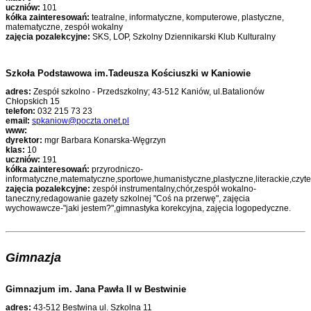
uczniów:
101
kółka zainteresowań:
teatralne, informatyczne, komputerowe, plastyczne,
matematyczne, zespół wokalny
zajęcia pozalekcyjne:
SKS, LOP, Szkolny Dziennikarski Klub Kulturalny
Szkoła Podstawowa im.Tadeusza Kościuszki w Kaniowie
adres:
Zespół szkolno - Przedszkolny; 43-512 Kaniów, ul.Batalionów
Chłopskich 15
telefon:
032 215 73 23
email:
spkaniow@poczta.onet.pl
www:
dyrektor:
mgr Barbara Konarska-Węgrzyn
klas:
10
uczniów:
191
kółka zainteresowań:
przyrodniczo-
informatyczne,matematyczne,sportowe,humanistyczne,plastyczne,literackie,czyte
zajęcia pozalekcyjne:
zespół instrumentalny,chór,zespół wokalno-
taneczny,redagowanie gazety szkolnej "Coś na przerwę", zajęcia
wychowawcze-"jaki jestem?",gimnastyka korekcyjna, zajęcia logopedyczne.
Gimnazja
Gimnazjum im. Jana Pawła II w Bestwinie
adres:
43-512 Bestwina ul. Szkolna 11