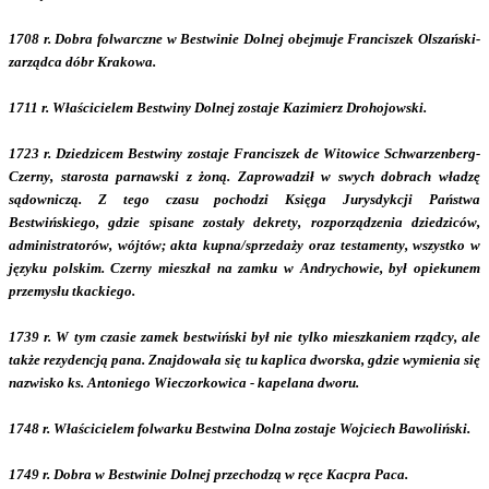
1708 r. Dobra folwarczne w Bestwinie Dolnej obejmuje Franciszek Olszański-
zarządca dóbr Krakowa.
1711 r. Właścicielem Bestwiny Dolnej zostaje Kazimierz Drohojowski.
1723 r. Dziedzicem Bestwiny zostaje Franciszek de Witowice Schwarzenberg-
Czerny, starosta parnawski z żoną. Zaprowadził w swych dobrach władzę
sądowniczą. Z tego czasu pochodzi Księga Jurysdykcji Państwa
Bestwińskiego, gdzie spisane zostały dekrety, rozporządzenia dziedziców,
administratorów, wójtów; akta kupna/sprzedaży oraz testamenty, wszystko w
języku polskim. Czerny mieszkał na zamku w Andrychowie, był opiekunem
przemysłu tkackiego.
1739 r. W tym czasie zamek bestwiński był nie tylko mieszkaniem rządcy, ale
także rezydencją pana. Znajdowała się tu kaplica dworska, gdzie wymienia się
nazwisko ks. Antoniego Wieczorkowica - kapelana dworu.
1748 r. Właścicielem folwarku Bestwina Dolna zostaje Wojciech Bawoliński.
1749 r. Dobra w Bestwinie Dolnej przechodzą w ręce Kacpra Paca.