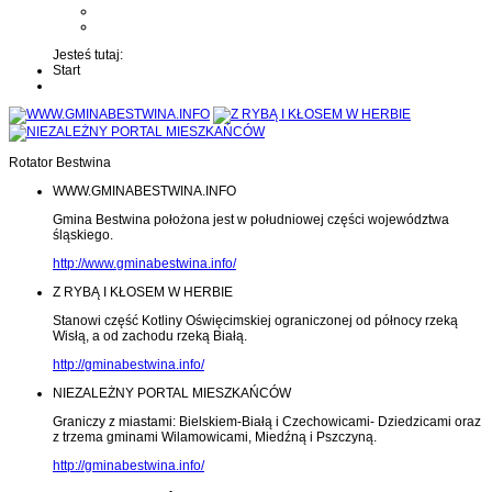
Kontakt z administratorem
Wyślij wiadomość na Alert24
Jesteś tutaj:
Start
Rotator Bestwina
WWW.GMINABESTWINA.INFO
Gmina Bestwina położona jest w południowej części województwa
śląskiego.
http://www.gminabestwina.info/
Z RYBĄ I KŁOSEM W HERBIE
Stanowi część Kotliny Oświęcimskiej ograniczonej od północy rzeką
Wisłą, a od zachodu rzeką Białą.
http://gminabestwina.info/
NIEZALEŻNY PORTAL MIESZKAŃCÓW
Graniczy z miastami: Bielskiem-Białą i Czechowicami- Dziedzicami oraz
z trzema gminami Wilamowicami, Miedźną i Pszczyną.
http://gminabestwina.info/