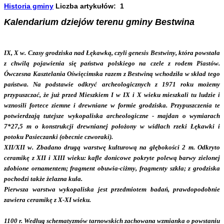
Historia gminy
Liczba artykułów: 1
Kalendarium dziejów terenu gminy Bestwina
IX, X w. Czasy grodziska nad Łękawką, czyli genesis Bestwiny, która powstała
z chwilą pojawienia się państwa polskiego na czele z rodem Piastów.
Ówczesna Kasztelania Oświęcimska razem z Bestwiną wchodziła w skład tego
państwa. Na podstawie odkryć archeologicznych z 1971 roku możemy
przypuszczać, że już przed Mieszkiem I w IX i X wieku mieszkali tu ludzie i
wznosili fortece ziemne i drewniane w formie grodziska. Przypuszczenia te
potwierdzają tutejsze wykopaliska archeologiczne - majdan o wymiarach
7*27,5 m o konstrukcji drewnianej położony w widłach rzeki Łękawki i
potoku Pasieczanki (obecnie czworaki).
XII/XII w. Zbadano drugą warstwę kulturową na głębokości 2 m. Odkryto
ceramikę z XII i XIII wieku: kafle donicowe pokryte polewą barwy zielonej
zdobione ornamentem; fragment obuwia-ciżmy, fragmenty szkła; z grodziska
pochodzi także żelazna kula.
Pierwsza warstwa wykopaliska jest przedmiotem badań, prawdopodobnie
zawiera ceramikę z X-XI wieku.
1100 r. Według schematyzmów tarnowskich zachowana wzmianka o powstaniu