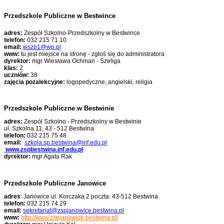
Przedszkole Publiczne w Bestwince
adres:
Zespół Szkolno-Przedszkolny w Bestwince
telefon:
032 215 71 10
email:
wszp1@wp.pl
www:
tu jest miejsce na stronę - zgłoś się do administratora
dyrektor:
mgr Wiesława Ochman - Szeliga
klas:
2
uczniów:
38
zajęcia pozalekcyjne:
logopedyczne, angielski, religia
Przedszkole Publiczne w Bestwinie
adres:
Zespół Szkolno - Przedszkolny w Bestwinie
ul. Szkolna 11; 43 - 512 Bestwina
telefon:
032 215 75 48
email:
szkola.sp.bestwina@inf.edu.pl
www.zspbestwina.inf.edu.pl
dyrektor:
mgr Agata Rak
Przedszkole Publiczne Janowice
adres
: Janowice ul. Korczaka 2 poczta: 43-512 Bestwina
telefon:
032 215 74 29
email:
sekretariat@zspjanowice.bestwina.pl
www:
http://www.zspjanowice.bestwina.pl/