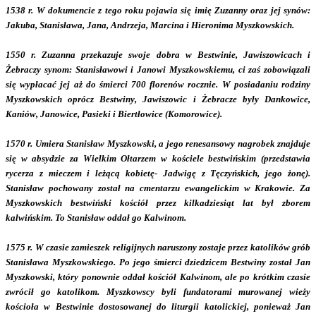
1538 r. W dokumencie z tego roku pojawia się imię Zuzanny oraz jej synów:
Jakuba, Stanisława, Jana, Andrzeja, Marcina i Hieronima Myszkowskich.
1550 r. Zuzanna przekazuje swoje dobra w Bestwinie, Jawiszowicach i
Żebraczy synom: Stanisławowi i Janowi Myszkowskiemu, ci zaś zobowiązali
się wypłacać jej aż do śmierci 700 florenów rocznie. W posiadaniu rodziny
Myszkowskich oprócz Bestwiny, Jawiszowic i Żebracze były Dankowice,
Kaniów, Janowice, Pasieki i Biertłowice (Komorowice).
1570 r. Umiera Stanisław Myszkowski, a jego renesansowy nagrobek znajduje
się w absydzie za Wielkim Ołtarzem w kościele bestwińskim (przedstawia
rycerza z mieczem i leżącą kobietę- Jadwigę z Tęczyńskich, jego żonę).
Stanisław pochowany został na cmentarzu ewangelickim w Krakowie. Za
Myszkowskich bestwiński kościół przez kilkadziesiąt lat był zborem
kalwińskim. To Stanisław oddał go Kalwinom.
1575 r. W czasie zamieszek religijnych naruszony zostaje przez katolików grób
Stanisława Myszkowskiego. Po jego śmierci dziedzicem Bestwiny został Jan
Myszkowski, który ponownie oddał kościół Kalwinom, ale po krótkim czasie
zwrócił go katolikom. Myszkowscy byli fundatorami murowanej wieży
kościoła w Bestwinie dostosowanej do liturgii katolickiej, ponieważ Jan