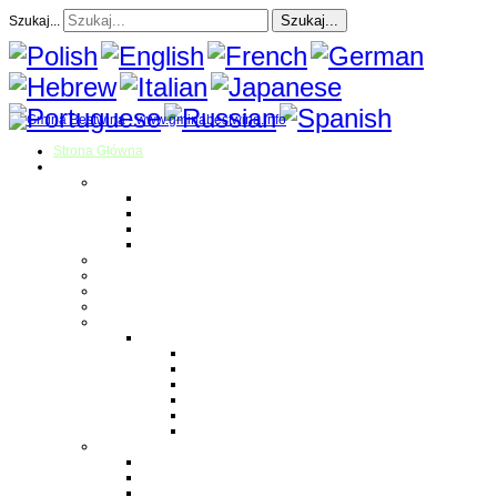
Szukaj...
Szukaj...
Strona Główna
O gminie
Sołectwa
Bestwina
Bestwinka
Janowice
Kaniów
Magazyn Gminny
Oświata
Kultura
Zdrowie
Sport
Liga Siatkówki
Regulamin Ligi
Składy drużyn
Terminarz rozgrywek
Tabela i wyniki
Blog uczestników Ligi
Siatkówka plażowa
Parafie
Bestwina
Bestwinka
Janowice