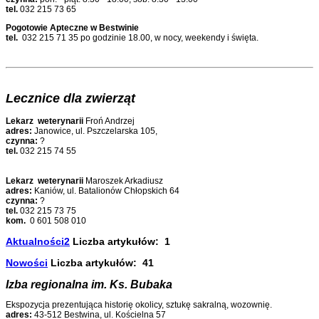
tel.
032 215 73 65
Pogotowie Apteczne w Bestwinie
tel.
032 215 71 35 po godzinie 18.00, w nocy, weekendy i święta.
Lecznice dla zwierząt
Lekarz weterynarii
Froń Andrzej
adres:
Janowice, ul. Pszczelarska 105,
czynna:
?
tel.
032 215 74 55
Lekarz weterynarii
Maroszek Arkadiusz
adres:
Kaniów, ul. Batalionów Chłopskich 64
czynna:
?
tel.
032 215 73 75
kom.
0 601 508 010
Aktualności2
Liczba artykułów: 1
Nowości
Liczba artykułów: 41
Izba regionalna im. Ks. Bubaka
Ekspozycja prezentująca historię okolicy, sztukę sakralną, wozownię.
adres:
43-512 Bestwina, ul. Kościelna 57