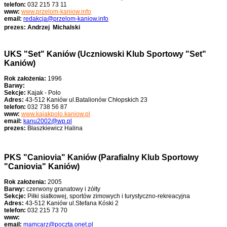
telefon:
032 215 73 11
www:
www.przelom-kaniow.info
email:
redakcja@przelom-kaniow.info
prezes: Andrzej Michalski
UKS "Set" Kaniów
(Uczniowski Klub Sportowy
"Set"
Kaniów)
Rok założenia:
1996
Barwy:
Sekcje:
Kajak - Polo
Adres:
43-512 Kaniów ul.Batalionów Chłopskich 23
telefon:
032 738 56 87
www:
www.kajakpolo.kaniow.pl
email:
kanu2002@wp.pl
prezes:
Błaszkiewicz Halina
PKS "Caniovia" Kaniów
(Parafialny Klub Sportowy
"Caniovia" Kaniów)
Rok założenia:
2005
Barwy:
czerwony granatowy i żółty
Sekcje:
Piłki siatkowej, sportów zimowych i turystyczno-rekreacyjna
Adres:
43-512 Kaniów ul.Stefana Kóski 2
telefon:
032 215 73 70
www:
email:
mamcarz@poczta.onet.pl