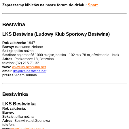
Zapraszamy kibiców na nasze forum do działu:
Sport
Bestwina
LKS Bestwina (Ludowy Klub Sportowy Bestwina)
Rok założenia:
1947
Barwy:
czerwono-zielone
Sekcje:
piłka nożna
Stadion:
pojemność 1000 miejsc, boisko - 102 m x 78 m, oświetlenie - brak
Adres:
Podzamcze 18, Bestwina
telefon:
(32) 215-71-32
www:
www.lks-bestwina.net
email:
lks@lks-bestwina.net
prezes:
Adam Tomala
Bestwinka
LKS Bestwinka
Rok założenia:
Barwy:
Sekcje:
piłka nożna
Adres:
Bestwinka ul.Sportowa
telefon:
www:
www.bestwinka.prv.pl