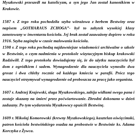
Myszkowski przeszedł na katolicyzm, a syn jego Jan został kanonikiem w
Krakowie.
1587 r. Z tego roku pochodziła szyba witrażowa z herbem Bestwiny oraz
napisem „GOTHARAUS ZCHOGA”- był to zabytek wysokiej klasy
zanotowany w inwentarzu kościoła. Jej brak został zauważony dopiero w roku
1916. Szyba zaginęła w czasie malowania kościoła.
1598 r. Z tego roku pochodzą najdawniejsze wiadomości archiwalne o szkole
w Bestwinie, o czym nadmienia w protokole wizytacyjnym biskup krakowski
Radziwiłł. Z tego protokołu dowiadujemy się, że do użytku nauczyciela był
dom z ogródkiem i sadem. Wynagrodzenie dla nauczyciela wynosiło dwa
grosze i dwa chleby rocznie od każdego kmiecia w parafii. Prócz tego
nauczyciel otrzymywał wynagrodzenie od proboszcza za pracę jako organista.
1607 r. Andrzej Krajewski, sługa Myszkowskiego, zabija widłami swego pana i
zostaje skazany na śmierć przez poćwiartowanie. Zbrodni dokonano w dzień
zaduszny. Po tym wydarzeniu Myszkowscy opuścili Bestwinę.
1609 r. Mikołaj Komorowski (krewny Myszkowskiego), kasztelan oświęcimski,
patron kościoła bestwińskiego osadza na probostwie w Bestwinie ks. Adama
Korczyka z Żywca.