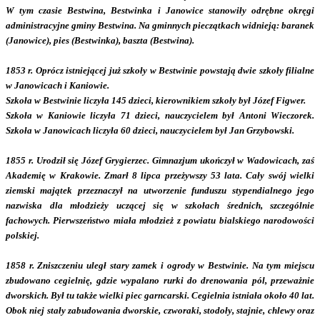
W tym czasie Bestwina, Bestwinka i Janowice stanowiły odrębne okręgi
administracyjne gminy Bestwina. Na gminnych pieczątkach widnieją: baranek
(Janowice), pies (Bestwinka), baszta (Bestwina).
1853 r. Oprócz istniejącej już szkoły w Bestwinie powstają dwie szkoły filialne
w Janowicach i Kaniowie.
Szkoła w Bestwinie liczyła 145 dzieci, kierownikiem szkoły był Józef Figwer.
Szkoła w Kaniowie liczyła 71 dzieci, nauczycielem był Antoni Wieczorek.
Szkoła w Janowicach liczyła 60 dzieci, nauczycielem był Jan Grzybowski.
1855 r. Urodził się Józef Grygierzec. Gimnazjum ukończył w Wadowicach, zaś
Akademię w Krakowie. Zmarł 8 lipca przeżywszy 53 lata. Cały swój wielki
ziemski majątek przeznaczył na utworzenie funduszu stypendialnego jego
nazwiska dla młodzieży uczącej się w szkołach średnich, szczególnie
fachowych. Pierwszeństwo miała młodzież z powiatu bialskiego narodowości
polskiej.
1858 r. Zniszczeniu uległ stary zamek i ogrody w Bestwinie. Na tym miejscu
zbudowano cegielnię, gdzie wypalano rurki do drenowania pól, przeważnie
dworskich. Był tu także wielki piec garncarski. Cegielnia istniała około 40 lat.
Obok niej stały zabudowania dworskie, czworaki, stodoły, stajnie, chlewy oraz