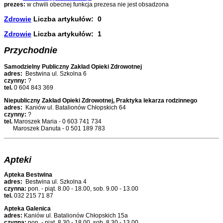
prezes:
w chwili obecnej funkcja prezesa nie jest obsadzona
Zdrowie
Liczba artykułów: 0
Zdrowie
Liczba artykułów: 1
Przychodnie
Samodzielny Publiczny Zakład Opieki Zdrowotnej
adres:
Bestwina ul. Szkolna 6
czynny:
?
tel.
0 604 843 369
Niepubliczny Zakład Opieki Zdrowotnej, Praktyka lekarza rodzinnego
adres:
Kaniów ul. Batalionów Chłopskich 64
czynny:
?
tel.
Maroszek Maria - 0 603 741 734
Maroszek Danuta - 0 501 189 783
Apteki
Apteka Bestwina
adres:
Bestwina ul. Szkolna 4
czynna:
pon. - piąt. 8.00 - 18.00, sob. 9.00 - 13.00
tel.
032 215 71 87
Apteka Galenica
adres:
Kaniów ul. Batalionów Chłopskich 15a
czynna:
pon. - piąt. 8.30 - 18.00, sob. 8.30 - 13.00