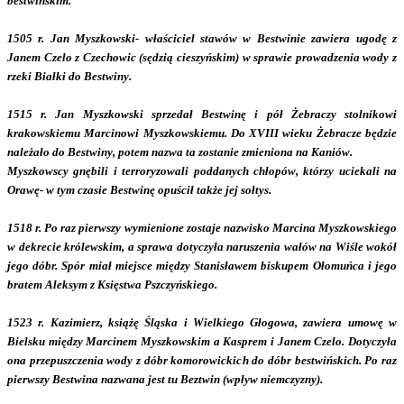
bestwińskim.
1505 r. Jan Myszkowski- właściciel stawów w Bestwinie zawiera ugodę z
Janem Czelo z Czechowic (sędzią cieszyńskim) w sprawie prowadzenia wody z
rzeki Białki do Bestwiny.
1515 r. Jan Myszkowski sprzedał Bestwinę i pół Żebraczy stolnikowi
krakowskiemu Marcinowi Myszkowskiemu. Do XVIII wieku Żebracze będzie
należało do Bestwiny, potem nazwa ta zostanie zmieniona na Kaniów.
Myszkowscy gnębili i terroryzowali poddanych chłopów, którzy uciekali na
Orawę- w tym czasie Bestwinę opuścił także jej sołtys.
1518 r. Po raz pierwszy wymienione zostaje nazwisko Marcina Myszkowskiego
w dekrecie królewskim, a sprawa dotyczyła naruszenia wałów na Wiśle wokół
jego dóbr. Spór miał miejsce między Stanisławem biskupem Ołomuńca i jego
bratem Aleksym z Księstwa Pszczyńskiego.
1523 r. Kazimierz, książę Śląska i Wielkiego Głogowa, zawiera umowę w
Bielsku między Marcinem Myszkowskim a Kasprem i Janem Czelo. Dotyczyła
ona przepuszczenia wody z dóbr komorowickich do dóbr bestwińskich. Po raz
pierwszy Bestwina nazwana jest tu Beztwin (wpływ niemczyzny).