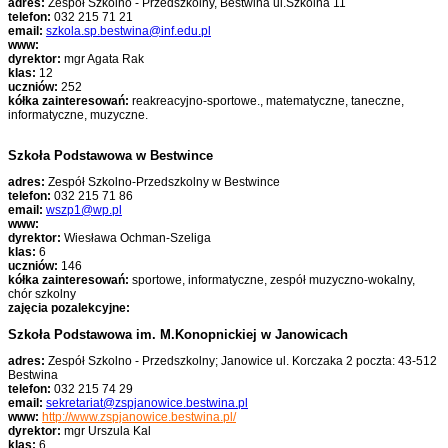
adres:
Zespół Szkolno - Przedszkolny, Bestwina ul.Szkolna 11
telefon:
032 215 71 21
email:
szkola.sp.bestwina@inf.edu.pl
www:
dyrektor:
mgr Agata Rak
klas:
12
uczniów:
252
kółka zainteresowań:
reakreacyjno-sportowe., matematyczne, taneczne,
informatyczne, muzyczne.
Szkoła Podstawowa w Bestwince
adres:
Zespół Szkolno-Przedszkolny w Bestwince
telefon:
032 215 71 86
email:
wszp1@wp.pl
www:
dyrektor:
Wiesława Ochman-Szeliga
klas:
6
uczniów:
146
kółka zainteresowań:
sportowe, informatyczne, zespół muzyczno-wokalny,
chór szkolny
zajęcia pozalekcyjne:
Szkoła Podstawowa im. M.Konopnickiej w Janowicac
h
adres:
Zespół Szkolno - Przedszkolny; Janowice ul. Korczaka 2 poczta: 43-512
Bestwina
telefon:
032 215 74 29
email:
sekretariat@zspjanowice.bestwina.pl
www:
http://www.zspjanowice.bestwina.pl/
dyrektor:
mgr Urszula Kal
klas:
6