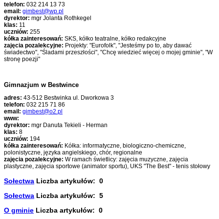
telefon:
032 214 13 73
email:
gimbest@wp.pl
dyrektor:
mgr Jolanta Rothkegel
klas:
11
uczniów:
255
kółka zainteresowań:
SKS, kółko teatralne, kółko redakcyjne
zajęcia pozalekcyjne:
Projekty: "Eurofolk", "Jesteśmy po to, aby dawać
świadectwo", "Śladami przeszłości", "Chcę wiedzieć więcej o mojej gminie", "W
stronę poezji"
Gimnazjum w Bestwince
adres:
43-512 Bestwinka ul. Dworkowa 3
telefon:
032 215 71 86
email:
gimbest@o2.pl
www:
dyrektor:
mgr Danuta Tekieli - Herman
klas:
8
uczniów:
194
kółka zainteresowań:
Kółka: informatyczne, biologiczno-chemiczne,
polonistyczne, języka angielskiego, chór, regionalne
zajęcia pozalekcyjne:
W ramach świetlicy: zajęcia muzyczne, zajęcia
plastyczne, zajęcia sportowe (animator sportu), UKS "The Best" - tenis stołowy
Sołectwa
Liczba artykułów: 0
Sołectwa
Liczba artykułów: 5
O gminie
Liczba artykułów: 0