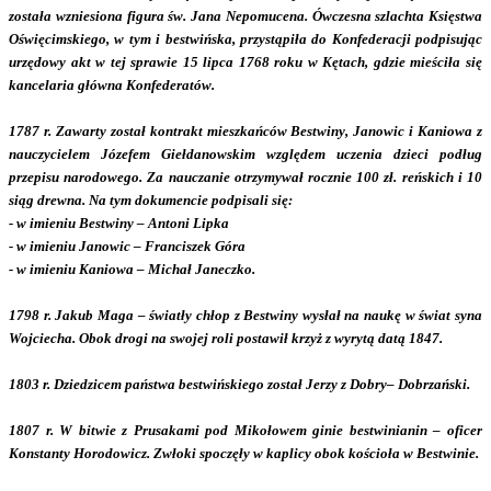
została wzniesiona figura św. Jana Nepomucena. Ówczesna szlachta Księstwa
Oświęcimskiego, w tym i bestwińska, przystąpiła do Konfederacji podpisując
urzędowy akt w tej sprawie 15 lipca 1768 roku w Kętach, gdzie mieściła się
kancelaria główna Konfederatów.
1787 r. Zawarty został kontrakt mieszkańców Bestwiny, Janowic i Kaniowa z
nauczycielem Józefem Giełdanowskim względem uczenia dzieci podług
przepisu narodowego. Za nauczanie otrzymywał rocznie 100 zł. reńskich i 10
siąg drewna. Na tym dokumencie podpisali się:
- w imieniu Bestwiny – Antoni Lipka
- w imieniu Janowic – Franciszek Góra
- w imieniu Kaniowa – Michał Janeczko.
1798 r. Jakub Maga – światły chłop z Bestwiny wysłał na naukę w świat syna
Wojciecha. Obok drogi na swojej roli postawił krzyż z wyrytą datą 1847.
1803 r. Dziedzicem państwa bestwińskiego został Jerzy z Dobry– Dobrzański.
1807 r. W bitwie z Prusakami pod Mikołowem ginie bestwinianin – oficer
Konstanty Horodowicz. Zwłoki spoczęły w kaplicy obok kościoła w Bestwinie.