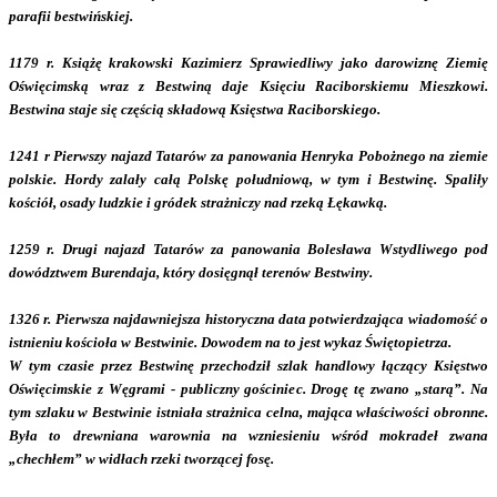
parafii bestwińskiej.
1179 r. Książę krakowski Kazimierz Sprawiedliwy jako darowiznę Ziemię
Oświęcimską wraz z Bestwiną daje Księciu Raciborskiemu Mieszkowi.
Bestwina staje się częścią składową Księstwa Raciborskiego.
1241 r Pierwszy najazd Tatarów za panowania Henryka Pobożnego na ziemie
polskie. Hordy zalały całą Polskę południową, w tym i Bestwinę. Spaliły
kościół, osady ludzkie i gródek strażniczy nad rzeką Łękawką.
1259 r. Drugi najazd Tatarów za panowania Bolesława Wstydliwego pod
dowództwem Burendaja, który dosięgnął terenów Bestwiny.
1326 r. Pierwsza najdawniejsza historyczna data potwierdzająca wiadomość o
istnieniu kościoła w Bestwinie. Dowodem na to jest wykaz Świętopietrza.
W tym czasie przez Bestwinę przechodził szlak handlowy łączący Księstwo
Oświęcimskie z Węgrami - publiczny gościniec. Drogę tę zwano „starą”. Na
tym szlaku w Bestwinie istniała strażnica celna, mająca właściwości obronne.
Była to drewniana warownia na wzniesieniu wśród mokradeł zwana
„chechłem” w widłach rzeki tworzącej fosę.