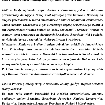
1847 r. Właścicielem Bestwiny został syn Karola Albrecht Habsburg.
1848 r. Kiedy wybuchła wojna Austrii z Prusakami, jeden z oddziałów
przeznaczony do zajęcia Białej miał wyruszyć przez Kaniów i Bestwinę na
miejsce przeznaczenia. Wśród mieszkańców Kaniowa zapanował wielki strach.
Jakub Adamski zawiadomił o tym ówczesnego rządcę bestwińskiego dworu, a
ten wyprawił bestwińskich kmieci do lasów, aby bębnili i wydawali wojskowe
sygnały, czym przestraszą nacierających Prusaków. Rozesłano wici i gońców
zawiadamiających o wszystkim władze polityczne i wojskowe.
Mieszkańcy Kaniowa z bydłem i całym dobytkiem uciekli do janowickiego
lasu. Z księżego lasu dochodziły odgłosy tamborów i strzałów. W lesie
schronili się także karczmarze. Bestwiński piekarz Nathan Schindel zabrał do
lasu całe pieczywo, które było przygotowane na odpust do Hałcnowa. Całe
zapasy wódki i pieczywa rozdzielono pomiędzy chłopów.
Po kilku dniach Prusacy przestraszeni ruchami wojska austriackiego wycofali
się z Bielska. Wieczorem Kaniowianie wraz z bydłem wrócili do domów.
1850 r. Powstał pierwszy sklep w Bestwinie. Założył go Żyd Mojżesz Eriedner
zwany „Maśka”.
Do tego roku zamek bestwiński był siedzibą jurysdykcjusza, któremu
podlegały gminy: Bestwina, Bestwinka, Janowice, Kaniów, Komorowice,
Dankowice, Jawiszowice, Brzeszcze, Przecieszyn, Skidzeń i Wilczkowice.