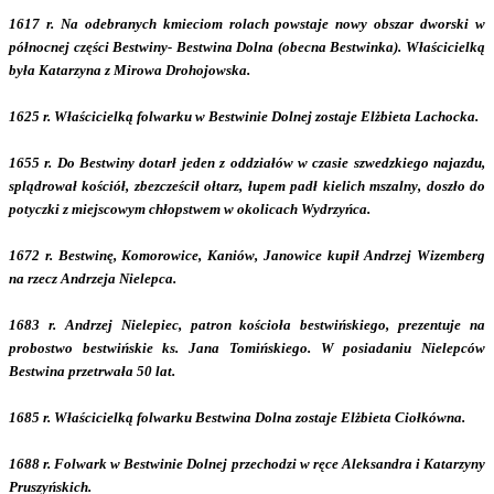
1617 r. Na odebranych kmieciom rolach powstaje nowy obszar dworski w
północnej części Bestwiny- Bestwina Dolna (obecna Bestwinka). Właścicielką
była Katarzyna z Mirowa Drohojowska.
1625 r. Właścicielką folwarku w Bestwinie Dolnej zostaje Elżbieta Lachocka.
1655 r. Do Bestwiny dotarł jeden z oddziałów w czasie szwedzkiego najazdu,
splądrował kościół, zbezcześcił ołtarz, łupem padł kielich mszalny, doszło do
potyczki z miejscowym chłopstwem w okolicach Wydrzyńca.
1672 r. Bestwinę, Komorowice, Kaniów, Janowice kupił Andrzej Wizemberg
na rzecz Andrzeja Nielepca.
1683 r. Andrzej Nielepiec, patron kościoła bestwińskiego, prezentuje na
probostwo bestwińskie ks. Jana Tomińskiego. W posiadaniu Nielepców
Bestwina przetrwała 50 lat.
1685 r. Właścicielką folwarku Bestwina Dolna zostaje Elżbieta Ciołkówna.
1688 r. Folwark w Bestwinie Dolnej przechodzi w ręce Aleksandra i Katarzyny
Pruszyńskich.