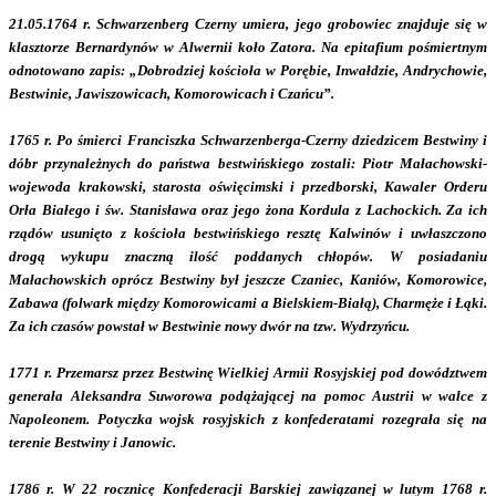
21.05.1764 r. Schwarzenberg Czerny umiera, jego grobowiec znajduje się w
klasztorze Bernardynów w Alwernii koło Zatora. Na epitafium pośmiertnym
odnotowano zapis: „Dobrodziej kościoła w Porębie, Inwałdzie, Andrychowie,
Bestwinie, Jawiszowicach, Komorowicach i Czańcu”.
1765 r. Po śmierci Franciszka Schwarzenberga-Czerny dziedzicem Bestwiny i
dóbr przynależnych do państwa bestwińskiego zostali: Piotr Małachowski-
wojewoda krakowski, starosta oświęcimski i przedborski, Kawaler Orderu
Orła Białego i św. Stanisława oraz jego żona Kordula z Lachockich. Za ich
rządów usunięto z kościoła bestwińskiego resztę Kalwinów i uwłaszczono
drogą wykupu znaczną ilość poddanych chłopów. W posiadaniu
Małachowskich oprócz Bestwiny był jeszcze Czaniec, Kaniów, Komorowice,
Zabawa (folwark między Komorowicami a Bielskiem-Białą), Charmęże i Łąki.
Za ich czasów powstał w Bestwinie nowy dwór na tzw. Wydrzyńcu.
1771 r. Przemarsz przez Bestwinę Wielkiej Armii Rosyjskiej pod dowództwem
generała Aleksandra Suworowa podążającej na pomoc Austrii w walce z
Napoleonem. Potyczka wojsk rosyjskich z konfederatami rozegrała się na
terenie Bestwiny i Janowic.
1786 r. W 22 rocznicę Konfederacji Barskiej zawiązanej w lutym 1768 r.