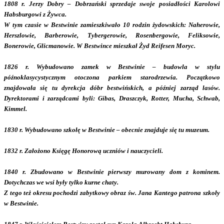
1808 r. Jerzy Dobry – Dobrzański sprzedaje swoje posiadłości Karolowi
Habsburgowi z Żywca.
W tym czasie w Bestwinie zamieszkiwało 10 rodzin żydowskich: Naherowie,
Herszlowie, Barberowie, Tybergerowie, Rosenbergowie, Feliksowie,
Bonerowie, Glicmanowie. W Bestwince mieszkał Żyd Reifesen Moryc.
1826 r. Wybudowano zamek w Bestwinie – budowla w stylu
późnoklasycystycznym otoczona parkiem starodrzewia. Początkowo
znajdowała się tu dyrekcja dóbr bestwińskich, a później zarząd lasów.
Dyrektorami i zarządcami byli: Gibas, Draszczyk, Rotter, Mucha, Schwab,
Kimmel.
1830 r. Wybudowano szkołę w Bestwinie – obecnie znajduje się tu muzeum.
1832 r. Założono Księgę Honorową uczniów i nauczycieli.
1840 r. Zbudowano w Bestwinie pierwszy murowany dom z kominem.
Dotychczas we wsi były tylko kurne chaty.
Z tego też okresu pochodzi zabytkowy obraz św. Jana Kantego patrona szkoły
w Bestwinie.