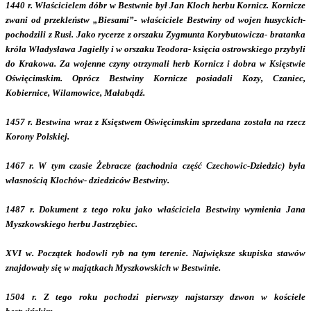
1440 r. Właścicielem dóbr w Bestwnie był Jan Kloch herbu Kornicz. Kornicze
zwani od przekleństw „Biesami”- właściciele Bestwiny od wojen husyckich-
pochodzili z Rusi. Jako rycerze z orszaku Zygmunta Korybutowicza- bratanka
króla Władysława Jagiełły i w orszaku Teodora- księcia ostrowskiego przybyli
do Krakowa. Za wojenne czyny otrzymali herb Kornicz i dobra w Księstwie
Oświęcimskim. Oprócz Bestwiny Kornicze posiadali Kozy, Czaniec,
Kobiernice, Wilamowice, Małabądź.
1457 r. Bestwina wraz z Księstwem Oświęcimskim sprzedana została na rzecz
Korony Polskiej.
1467 r. W tym czasie Żebracze (zachodnia część Czechowic-Dziedzic) była
własnością Klochów- dziedziców Bestwiny.
1487 r. Dokument z tego roku jako właściciela Bestwiny wymienia Jana
Myszkowskiego herbu Jastrzębiec.
XVI w. Początek hodowli ryb na tym terenie. Największe skupiska stawów
znajdowały się w majątkach Myszkowskich w Bestwinie.
1504 r. Z tego roku pochodzi pierwszy najstarszy dzwon w kościele