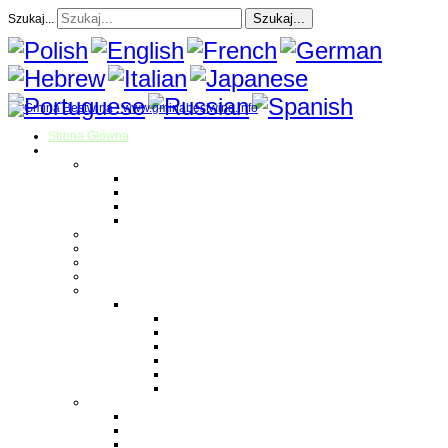
Szukaj...
Szukaj...
Strona Główna
O gminie
Sołectwa
Bestwina
Bestwinka
Janowice
Kaniów
Magazyn Gminny
Oświata
Kultura
Zdrowie
Sport
Liga Siatkówki
Regulamin Ligi
Składy drużyn
Terminarz rozgrywek
Tabela i wyniki
Blog uczestników Ligi
Siatkówka plażowa
Parafie
Bestwina
Bestwinka
Janowice