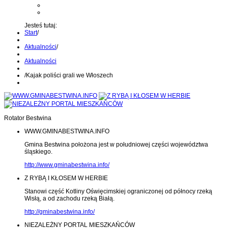
Kontakt z administratorem
Wyślij wiadomość na Alert24
Jesteś tutaj:
Start
/
Aktualności
/
Aktualności
/
Kajak poliści grali we Włoszech
Rotator Bestwina
WWW.GMINABESTWINA.INFO
Gmina Bestwina położona jest w południowej części województwa
śląskiego.
http://www.gminabestwina.info/
Z RYBĄ I KŁOSEM W HERBIE
Stanowi część Kotliny Oświęcimskiej ograniczonej od północy rzeką
Wisłą, a od zachodu rzeką Białą.
http://gminabestwina.info/
NIEZALEŻNY PORTAL MIESZKAŃCÓW