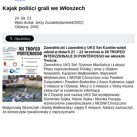
Kajak poliści grali we Włoszech
24. 09. 23
Wpis dodał: Jerzy Zużałek(danielek2002)
Odsłony: 2692
Zawodniczki i zawodnicy UKS Set Kaniów wzięli
udział w dniach 21 – 22 września w XII TROFEO
INTERZZIONALE DI PONTEROSSO we włoskim
Treście.
Zawodnicy UKS Set: Szymon Machalica i Łukasz
Pilarz reprezentowali Polskę i wraz z Olafem
Nowickim, Kacprem Watkowskim, Marcelem
Wójtowiczem z MOSW Choszczno oraz Pawłem
Dzięciołem i Pawłem Białeckim z Kanu Katowice zajęli
3 miejsce w I Dywizji. Mecz o 3 miejsce z Vidrą można
zobaczyć w rozwinięciu informacji.
W 2 Dywizji pod nazwą UKS Set występowały:
Dominika Sojka, Hania Sojka i Monika Pacyga
wzmocnione zawodniczkami z MOSW Choszczno:
Małgorzatą Strzelczyk i Nadią Watkowską i zajęły 5 miejsce. Należy zaznaczyć,
że dziewczęta rywalizowały z mężczyznami.