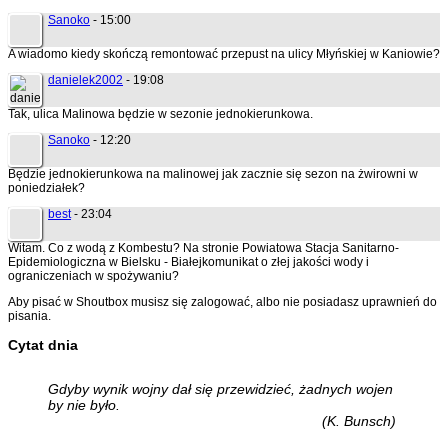
Sanoko
- 15:00
A wiadomo kiedy skończą remontować przepust na ulicy Młyńskiej w Kaniowie?
danielek2002
- 19:08
Tak, ulica Malinowa będzie w sezonie jednokierunkowa.
Sanoko
- 12:20
Będzie jednokierunkowa na malinowej jak zacznie się sezon na żwirowni w
poniedziałek?
best
- 23:04
Witam. Co z wodą z Kombestu? Na stronie Powiatowa Stacja Sanitarno-
Epidemiologiczna w Bielsku - Białejkomunikat o złej jakości wody i
ograniczeniach w spożywaniu?
Aby pisać w Shoutbox musisz się zalogować, albo nie posiadasz uprawnień do
pisania.
Cytat dnia
Gdyby wynik wojny dał się przewidzieć, żadnych wojen
by nie było.
(K. Bunsch)