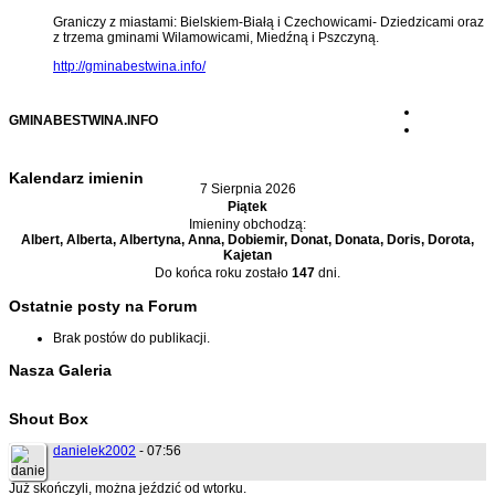
Graniczy z miastami: Bielskiem-Białą i Czechowicami- Dziedzicami oraz
z trzema gminami Wilamowicami, Miedźną i Pszczyną.
http://gminabestwina.info/
GMINABESTWINA.INFO
Kalendarz imienin
7 Sierpnia 2026
Piątek
Imieniny obchodzą:
Albert, Alberta, Albertyna, Anna, Dobiemir, Donat, Donata, Doris, Dorota,
Kajetan
Do końca roku zostało
147
dni.
Ostatnie posty na Forum
Brak postów do publikacji.
Nasza Galeria
Shout Box
danielek2002
- 07:56
Już skończyli, można jeździć od wtorku.