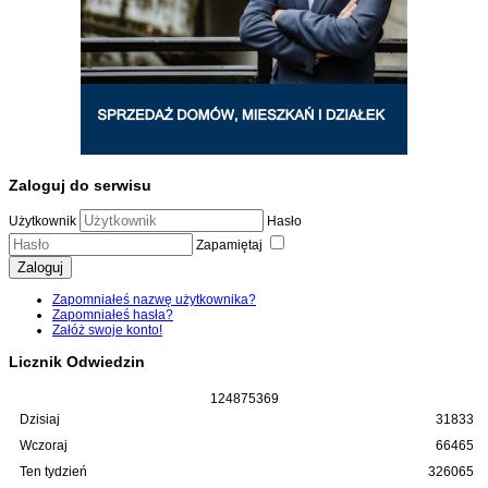
Zaloguj do serwisu
Użytkownik
Hasło
Zapamiętaj
Zaloguj
Zapomniałeś nazwę użytkownika?
Zapomniałeś hasła?
Załóż swoje konto!
Licznik Odwiedzin
1
2
4
8
7
5
3
6
9
Dzisiaj
31833
Wczoraj
66465
Ten tydzień
326065