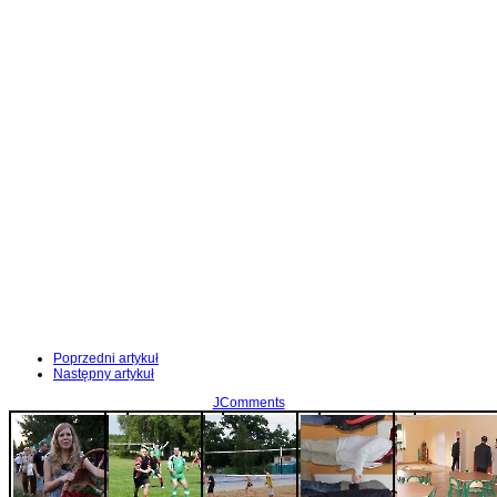
Poprzedni artykuł
Następny artykuł
JComments