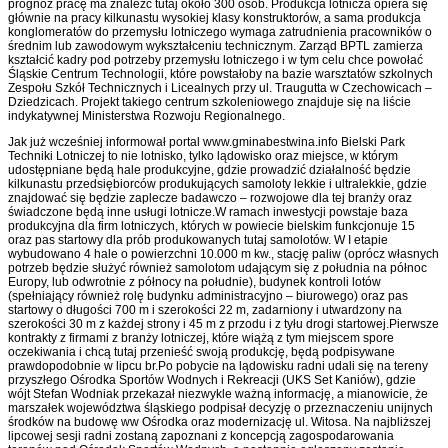
prognoz pracę ma znaleźć tutaj około 300 osób. Produkcja lotnicza opiera się
głównie na pracy kilkunastu wysokiej klasy konstruktorów, a sama produkcja
konglomeratów do przemysłu lotniczego wymaga zatrudnienia pracowników o
średnim lub zawodowym wykształceniu technicznym. Zarząd BPTL zamierza
kształcić kadry pod potrzeby przemysłu lotniczego i w tym celu chce powołać
Śląskie Centrum Technologii, które powstałoby na bazie warsztatów szkolnych
Zespołu Szkół Technicznych i Licealnych przy ul. Traugutta w Czechowicach –
Dziedzicach. Projekt takiego centrum szkoleniowego znajduje się na liście
indykatywnej Ministerstwa Rozwoju Regionalnego.
Jak już wcześniej informował portal www.gminabestwina.info Bielski Park
Techniki Lotniczej to nie lotnisko, tylko lądowisko oraz miejsce, w którym
udostępniane będą hale produkcyjne, gdzie prowadzić działalność będzie
kilkunastu przedsiębiorców produkujących samoloty lekkie i ultralekkie, gdzie
znajdować się będzie zaplecze badawczo – rozwojowe dla tej branży oraz
świadczone będą inne usługi lotnicze.W ramach inwestycji powstaje baza
produkcyjna dla firm lotniczych, których w powiecie bielskim funkcjonuje 15
oraz pas startowy dla prób produkowanych tutaj samolotów. W I etapie
wybudowano 4 hale o powierzchni 10.000 m kw., stację paliw (oprócz własnych
potrzeb będzie służyć również samolotom udającym się z południa na północ
Europy, lub odwrotnie z północy na południe), budynek kontroli lotów
(spełniający również rolę budynku administracyjno – biurowego) oraz pas
startowy o długości 700 m i szerokości 22 m, zadarniony i utwardzony na
szerokości 30 m z każdej strony i 45 m z przodu i z tyłu drogi startowej.Pierwsze
kontrakty z firmami z branży lotniczej, które wiążą z tym miejscem spore
oczekiwania i chcą tutaj przenieść swoją produkcję, będą podpisywane
prawdopodobnie w lipcu br.Po pobycie na lądowisku radni udali się na tereny
przyszłego Ośrodka Sportów Wodnych i Rekreacji (UKS Set Kaniów), gdzie
wójt Stefan Wodniak przekazał niezwykle ważną informację, a mianowicie, że
marszałek województwa śląskiego podpisał decyzję o przeznaczeniu unijnych
środków na budowę ww Ośrodka oraz modernizację ul. Witosa. Na najbliższej
lipcowej sesji radni zostaną zapoznani z koncepcją zagospodarowania