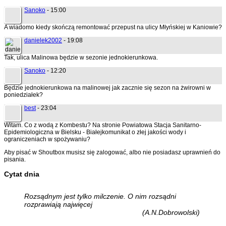
Sanoko
- 15:00
A wiadomo kiedy skończą remontować przepust na ulicy Młyńskiej w Kaniowie?
danielek2002
- 19:08
Tak, ulica Malinowa będzie w sezonie jednokierunkowa.
Sanoko
- 12:20
Będzie jednokierunkowa na malinowej jak zacznie się sezon na żwirowni w
poniedziałek?
best
- 23:04
Witam. Co z wodą z Kombestu? Na stronie Powiatowa Stacja Sanitarno-
Epidemiologiczna w Bielsku - Białejkomunikat o złej jakości wody i
ograniczeniach w spożywaniu?
Aby pisać w Shoutbox musisz się zalogować, albo nie posiadasz uprawnień do
pisania.
Cytat dnia
Rozsądnym jest tylko milczenie. O nim rozsądni
rozprawiają najwięcej
(A.N.Dobrowolski)