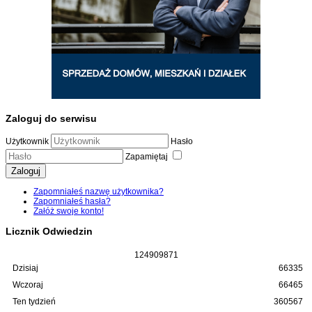
Zaloguj do serwisu
Użytkownik
Hasło
Zapamiętaj
Zaloguj
Zapomniałeś nazwę użytkownika?
Zapomniałeś hasła?
Załóż swoje konto!
Licznik Odwiedzin
1
2
4
9
0
9
8
7
1
Dzisiaj
66335
Wczoraj
66465
Ten tydzień
360567