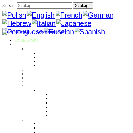
Szukaj...
Szukaj...
Strona Główna
O gminie
Sołectwa
Bestwina
Bestwinka
Janowice
Kaniów
Magazyn Gminny
Oświata
Kultura
Zdrowie
Sport
Liga Siatkówki
Regulamin Ligi
Składy drużyn
Terminarz rozgrywek
Tabela i wyniki
Blog uczestników Ligi
Siatkówka plażowa
Parafie
Bestwina
Bestwinka
Janowice