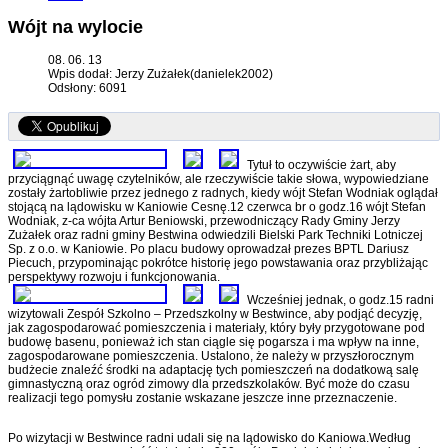
Wójt na wylocie
08. 06. 13
Wpis dodał: Jerzy Zużałek(danielek2002)
Odsłony: 6091
Tytuł to oczywiście żart, aby
przyciągnąć uwagę czytelników, ale rzeczywiście takie słowa, wypowiedziane
zostały żartobliwie przez jednego z radnych, kiedy wójt Stefan Wodniak oglądał
stojącą na lądowisku w Kaniowie Cesnę.12 czerwca br o godz.16 wójt Stefan
Wodniak, z-ca wójta Artur Beniowski, przewodniczący Rady Gminy Jerzy
Zużałek oraz radni gminy Bestwina odwiedzili Bielski Park Techniki Lotniczej
Sp. z o.o. w Kaniowie. Po placu budowy oprowadzał prezes BPTL Dariusz
Piecuch, przypominając pokrótce historię jego powstawania oraz przybliżając
perspektywy rozwoju i funkcjonowania.
Wcześniej jednak, o godz.15 radni
wizytowali Zespół Szkolno – Przedszkolny w Bestwince, aby podjąć decyzję,
jak zagospodarować pomieszczenia i materiały, który były przygotowane pod
budowę basenu, ponieważ ich stan ciągle się pogarsza i ma wpływ na inne,
zagospodarowane pomieszczenia. Ustalono, że należy w przyszłorocznym
budżecie znaleźć środki na adaptację tych pomieszczeń na dodatkową salę
gimnastyczną oraz ogród zimowy dla przedszkolaków. Być może do czasu
realizacji tego pomysłu zostanie wskazane jeszcze inne przeznaczenie.
Po wizytacji w Bestwince radni udali się na lądowisko do Kaniowa.Według