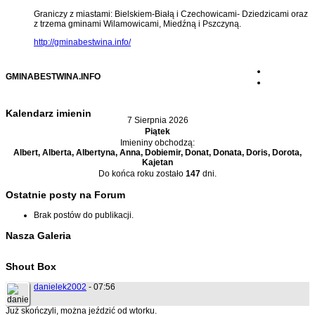
Graniczy z miastami: Bielskiem-Białą i Czechowicami- Dziedzicami oraz
z trzema gminami Wilamowicami, Miedźną i Pszczyną.
http://gminabestwina.info/
GMINABESTWINA.INFO
Kalendarz imienin
7 Sierpnia 2026
Piątek
Imieniny obchodzą:
Albert, Alberta, Albertyna, Anna, Dobiemir, Donat, Donata, Doris, Dorota,
Kajetan
Do końca roku zostało
147
dni.
Ostatnie posty na Forum
Brak postów do publikacji.
Nasza Galeria
Shout Box
danielek2002
- 07:56
Już skończyli, można jeździć od wtorku.