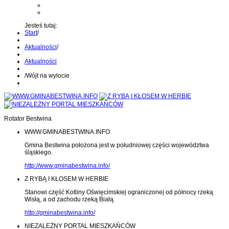
Kontakt z administratorem
Wyślij wiadomość na Alert24
Jesteś tutaj:
Start
/
Aktualności
/
Aktualności
/
Wójt na wylocie
Rotator Bestwina
WWW.GMINABESTWINA.INFO
Gmina Bestwina położona jest w południowej części województwa
śląskiego.
http://www.gminabestwina.info/
Z RYBĄ I KŁOSEM W HERBIE
Stanowi część Kotliny Oświęcimskiej ograniczonej od północy rzeką
Wisłą, a od zachodu rzeką Białą.
http://gminabestwina.info/
NIEZALEŻNY PORTAL MIESZKAŃCÓW