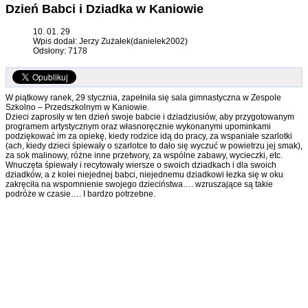
Dzień Babci i Dziadka w Kaniowie
10. 01. 29
Wpis dodał: Jerzy Zużałek(danielek2002)
Odsłony: 7178
W piątkowy ranek, 29 stycznia, zapełniła się sala gimnastyczna w Zespole
Szkolno – Przedszkolnym w Kaniowie.
Dzieci zaprosiły w ten dzień swoje babcie i dziadziusiów, aby przygotowanym
programem artystycznym oraz własnoręcznie wykonanymi upominkami
podziękować im za opiekę, kiedy rodzice idą do pracy, za wspaniałe szarlotki
(ach, kiedy dzieci śpiewały o szarlotce to dało się wyczuć w powietrzu jej smak),
za sok malinowy, różne inne przetwory, za wspólne zabawy, wycieczki, etc.
Wnuczęta śpiewały i recytowały wiersze o swoich dziadkach i dla swoich
dziadków, a z kolei niejednej babci, niejednemu dziadkowi łezka się w oku
zakręciła na wspomnienie swojego dzieciństwa…. wzruszające są takie
podróże w czasie…. I bardzo potrzebne.