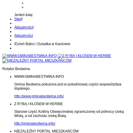
Kontakt z administratorem
Wyślij wiadomość na Alert24
Jesteś tutaj:
Start
/
Aktualności
/
Aktualności
/
Dzień Babci i Dziadka w Kaniowie
Rotator Bestwina
WWW.GMINABESTWINA.INFO
Gmina Bestwina położona jest w południowej części województwa
śląskiego.
http://www.gminabestwina.info/
Z RYBĄ I KŁOSEM W HERBIE
Stanowi część Kotliny Oświęcimskiej ograniczonej od północy rzeką
Wisłą, a od zachodu rzeką Białą.
http://gminabestwina.info/
NIEZALEŻNY PORTAL MIESZKAŃCÓW