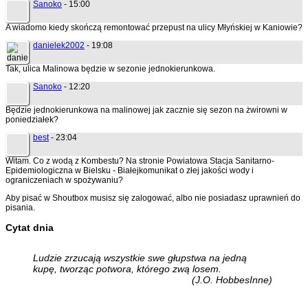
Sanoko
- 15:00
A wiadomo kiedy skończą remontować przepust na ulicy Młyńskiej w Kaniowie?
danielek2002
- 19:08
Tak, ulica Malinowa będzie w sezonie jednokierunkowa.
Sanoko
- 12:20
Będzie jednokierunkowa na malinowej jak zacznie się sezon na żwirowni w
poniedziałek?
best
- 23:04
Witam. Co z wodą z Kombestu? Na stronie Powiatowa Stacja Sanitarno-
Epidemiologiczna w Bielsku - Białejkomunikat o złej jakości wody i
ograniczeniach w spożywaniu?
Aby pisać w Shoutbox musisz się zalogować, albo nie posiadasz uprawnień do
pisania.
Cytat dnia
Ludzie zrzucają wszystkie swe głupstwa na jedną
kupę, tworząc potwora, którego zwą losem.
(J.O. HobbesInne)