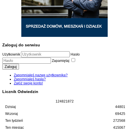
Zaloguj do serwisu
Użytkownik
Hasło
Zapamiętaj
Zaloguj
Zapomniałeś nazwę użytkownika?
Zapomniałeś hasła?
Załóż swoje konto!
Licznik Odwiedzin
1
2
4
8
2
1
8
7
2
Dzisiaj
44801
Wczoraj
69425
Ten tydzień
272568
Ten miesiąc
415067