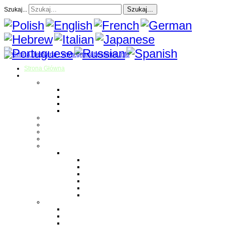
Szukaj...
Szukaj...
Strona Główna
O gminie
Sołectwa
Bestwina
Bestwinka
Janowice
Kaniów
Magazyn Gminny
Oświata
Kultura
Zdrowie
Sport
Liga Siatkówki
Regulamin Ligi
Składy drużyn
Terminarz rozgrywek
Tabela i wyniki
Blog uczestników Ligi
Siatkówka plażowa
Parafie
Bestwina
Bestwinka
Janowice