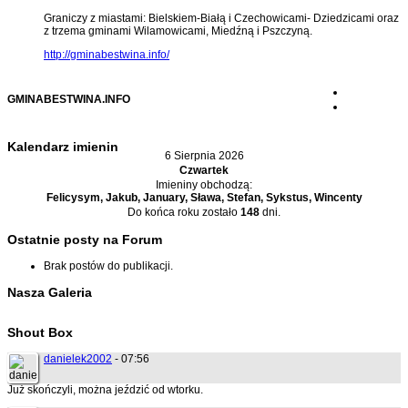
Graniczy z miastami: Bielskiem-Białą i Czechowicami- Dziedzicami oraz
z trzema gminami Wilamowicami, Miedźną i Pszczyną.
http://gminabestwina.info/
GMINABESTWINA.INFO
Kalendarz imienin
6 Sierpnia 2026
Czwartek
Imieniny obchodzą:
Felicysym, Jakub, January, Sława, Stefan, Sykstus, Wincenty
Do końca roku zostało
148
dni.
Ostatnie posty na Forum
Brak postów do publikacji.
Nasza Galeria
Shout Box
danielek2002
- 07:56
Już skończyli, można jeździć od wtorku.