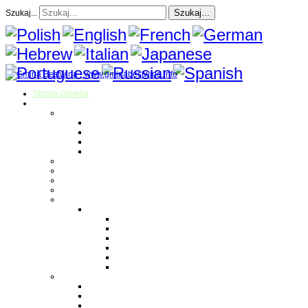
Szukaj...
Szukaj...
Strona Główna
O gminie
Sołectwa
Bestwina
Bestwinka
Janowice
Kaniów
Magazyn Gminny
Oświata
Kultura
Zdrowie
Sport
Liga Siatkówki
Regulamin Ligi
Składy drużyn
Terminarz rozgrywek
Tabela i wyniki
Blog uczestników Ligi
Siatkówka plażowa
Parafie
Bestwina
Bestwinka
Janowice