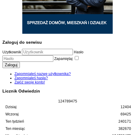
Zaloguj do serwisu
Użytkownik
Hasło
Zapamiętaj
Zaloguj
Zapomniałeś nazwę użytkownika?
Zapomniałeś hasła?
Załóż swoje konto!
Licznik Odwiedzin
1
2
4
7
8
9
4
7
5
Dzisiaj
12404
Wczoraj
69425
Ten tydzień
240171
Ten miesiąc
382670