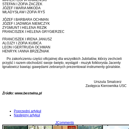
MAREK I ZOFIA KAMIEŃSKI
STEFAN I ZOFIA ŻACZEK
JÓZEF I MARIA MIKODA
WŁADYSŁAW I ZOFIA RYŚ
JÓZEF I BARBARA OCHMAN
JÓZEF I JADWIGA NIEMCZYK
ZYGMUNT I HELENA REZIK
FRANCISZEK I HELENA GRYGIERZEC
FRANCISZEK I IRENA JANUSZ
ALOJZY I ZOFIA KUBICA
LEON I GERTRUDA OCHMAN
HENRYK I ANNA BRZEŹNIAK
Po zakończeniu części oficjalnej dla wszystkich Jubilatów, którzy zechcieli
przyjść i razem obchodzić swoje święto, wystąpił - muzyk folklorysta Jacenty
Ignatowicz bawiąc gawędami zebranych prezentował instrumenty góralskie.
Urszula Smalcerz
Zastępca Kierownika USC
Źródło: www.bestwina.pl
Poprzedni artykuł
Następny artykuł
JComments