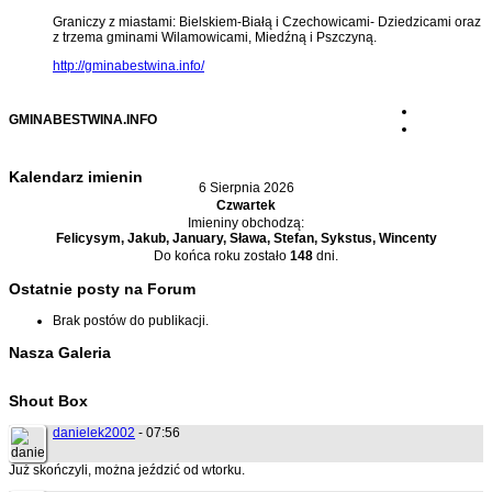
Graniczy z miastami: Bielskiem-Białą i Czechowicami- Dziedzicami oraz
z trzema gminami Wilamowicami, Miedźną i Pszczyną.
http://gminabestwina.info/
GMINABESTWINA.INFO
Kalendarz imienin
6 Sierpnia 2026
Czwartek
Imieniny obchodzą:
Felicysym, Jakub, January, Sława, Stefan, Sykstus, Wincenty
Do końca roku zostało
148
dni.
Ostatnie posty na Forum
Brak postów do publikacji.
Nasza Galeria
Shout Box
danielek2002
- 07:56
Już skończyli, można jeździć od wtorku.