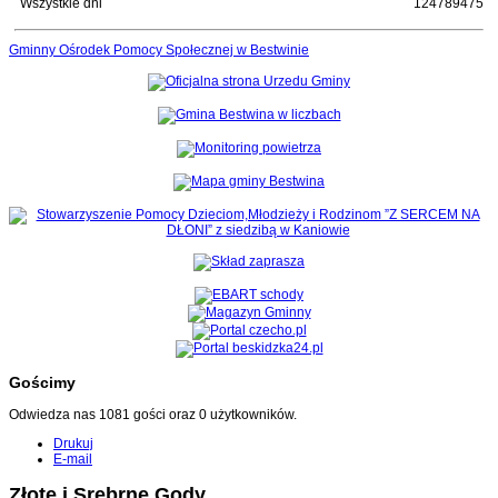
Wszystkie dni
124789475
Gminny Ośrodek Pomocy Społecznej w Bestwinie
Gościmy
Odwiedza nas 1081 gości oraz 0 użytkowników.
Drukuj
E-mail
Złote i Srebrne Gody