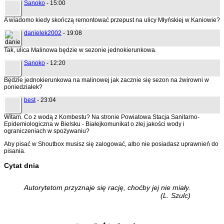
Sanoko
- 15:00
A wiadomo kiedy skończą remontować przepust na ulicy Młyńskiej w Kaniowie?
danielek2002
- 19:08
Tak, ulica Malinowa będzie w sezonie jednokierunkowa.
Sanoko
- 12:20
Będzie jednokierunkowa na malinowej jak zacznie się sezon na żwirowni w
poniedziałek?
best
- 23:04
Witam. Co z wodą z Kombestu? Na stronie Powiatowa Stacja Sanitarno-
Epidemiologiczna w Bielsku - Białejkomunikat o złej jakości wody i
ograniczeniach w spożywaniu?
Aby pisać w Shoutbox musisz się zalogować, albo nie posiadasz uprawnień do
pisania.
Cytat dnia
Autorytetom przyznaje się rację, choćby jej nie miały.
(L. Szulc)