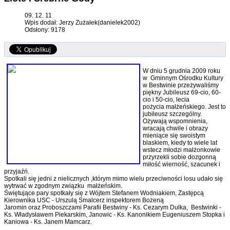
09. 12. 11
Wpis dodał: Jerzy Zużałek(danielek2002)
Odsłony: 9178
W dniu 5 grudnia 2009 roku
w Gminnym Ośrodku Kultury
w Bestwinie przeżywaliśmy
piękny Jubileusz 69-cio, 60-
cio i 50-cio, lecia
pożycia małżeńskiego. Jest to
jubileusz szczególny.
Ożywają wspomnienia,
wracają chwile i obrazy
mieniące się swoistym
blaskiem, kiedy to wiele lat
wstecz młodzi małżonkowie
przyrzekli sobie dozgonną
miłość wierność, szacunek i
przyjaźń.
Spotkali się jedni z nielicznych ,którym mimo wielu przeciwności losu udało się
wytrwać w zgodnym związku małżeńskim.
Świętujące pary spotkały się z Wójtem Stefanem Wodniakiem, Zastępcą
Kierownika USC - Urszulą Smalcerz inspektorem Bożeną
Jaromin oraz Proboszczami Parafii Bestwiny - Ks. Cezarym Dulka, Bestwinki -
Ks. Władysławem Piekarskim, Janowic - Ks. Kanonikiem Eugeniuszem Stopka i
Kaniowa - Ks. Janem Mamcarz.