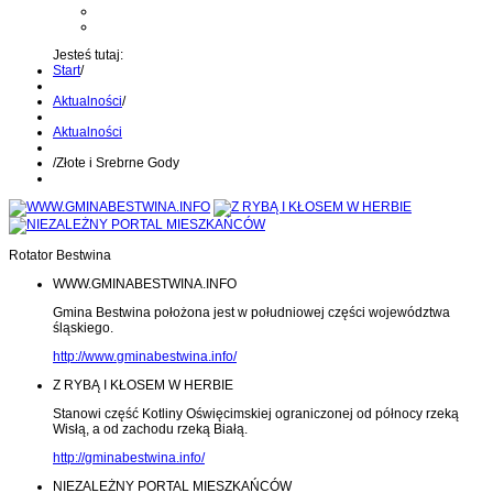
Kontakt z administratorem
Wyślij wiadomość na Alert24
Jesteś tutaj:
Start
/
Aktualności
/
Aktualności
/
Złote i Srebrne Gody
Rotator Bestwina
WWW.GMINABESTWINA.INFO
Gmina Bestwina położona jest w południowej części województwa
śląskiego.
http://www.gminabestwina.info/
Z RYBĄ I KŁOSEM W HERBIE
Stanowi część Kotliny Oświęcimskiej ograniczonej od północy rzeką
Wisłą, a od zachodu rzeką Białą.
http://gminabestwina.info/
NIEZALEŻNY PORTAL MIESZKAŃCÓW