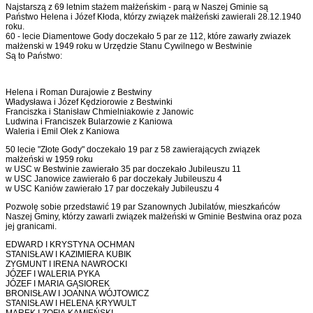
Najstarszą z 69 letnim stażem małżeńskim - parą w Naszej Gminie są
Państwo Helena i Józef Kłoda, którzy związek małżeński zawierali 28.12.1940
roku.
60 - lecie Diamentowe Gody doczekało 5 par ze 112, które zawarły zwiazek
małżenski w 1949 roku w Urzędzie Stanu Cywilnego w Bestwinie
Są to Państwo:
Helena i Roman Durajowie z Bestwiny
Władysława i Józef Kędziorowie z Bestwinki
Franciszka i Stanisław Chmielniakowie z Janowic
Ludwina i Franciszek Bularzowie z Kaniowa
Waleria i Emil Olek z Kaniowa
50 lecie "Złote Gody" doczekało 19 par z 58 zawierających związek
małżeński w 1959 roku
w USC w Bestwinie zawierało 35 par doczekało Jubileuszu 11
w USC Janowice zawierało 6 par doczekały Jubileuszu 4
w USC Kaniów zawierało 17 par doczekały Jubileuszu 4
Pozwolę sobie przedstawić 19 par Szanownych Jubilatów, mieszkańców
Naszej Gminy, którzy zawarli związek małżeński w Gminie Bestwina oraz poza
jej granicami.
EDWARD I KRYSTYNA OCHMAN
STANISŁAW I KAZIMIERA KUBIK
ZYGMUNT I IRENA NAWROCKI
JÓZEF I WALERIA PYKA
JÓZEF I MARIA GĄSIOREK
BRONISŁAW I JOANNA WÓJTOWICZ
STANISŁAW I HELENA KRYWULT