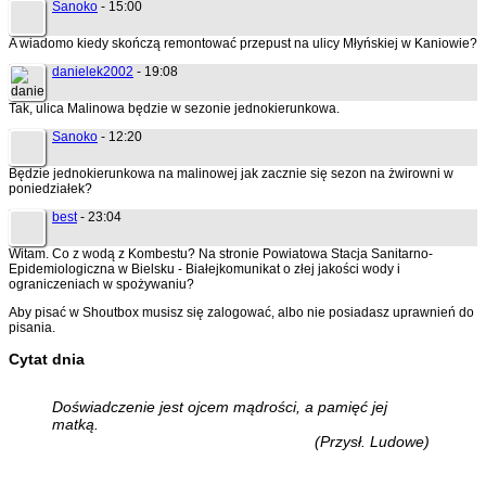
Sanoko
- 15:00
A wiadomo kiedy skończą remontować przepust na ulicy Młyńskiej w Kaniowie?
danielek2002
- 19:08
Tak, ulica Malinowa będzie w sezonie jednokierunkowa.
Sanoko
- 12:20
Będzie jednokierunkowa na malinowej jak zacznie się sezon na żwirowni w
poniedziałek?
best
- 23:04
Witam. Co z wodą z Kombestu? Na stronie Powiatowa Stacja Sanitarno-
Epidemiologiczna w Bielsku - Białejkomunikat o złej jakości wody i
ograniczeniach w spożywaniu?
Aby pisać w Shoutbox musisz się zalogować, albo nie posiadasz uprawnień do
pisania.
Cytat dnia
Doświadczenie jest ojcem mądrości, a pamięć jej
matką.
(Przysł. Ludowe)