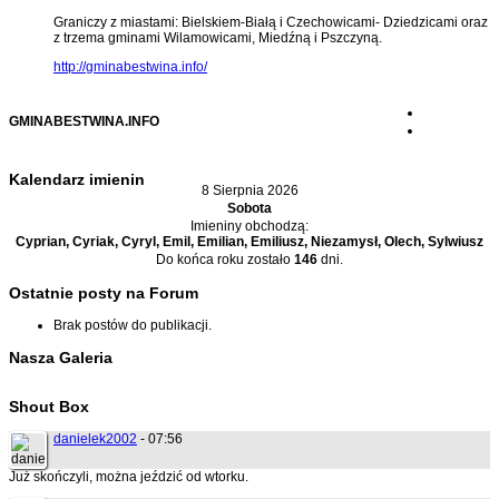
Graniczy z miastami: Bielskiem-Białą i Czechowicami- Dziedzicami oraz
z trzema gminami Wilamowicami, Miedźną i Pszczyną.
http://gminabestwina.info/
GMINABESTWINA.INFO
Kalendarz imienin
8 Sierpnia 2026
Sobota
Imieniny obchodzą:
Cyprian, Cyriak, Cyryl, Emil, Emilian, Emiliusz, Niezamysł, Olech, Sylwiusz
Do końca roku zostało
146
dni.
Ostatnie posty na Forum
Brak postów do publikacji.
Nasza Galeria
Shout Box
danielek2002
- 07:56
Już skończyli, można jeździć od wtorku.