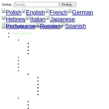
Szukaj...
Szukaj...
Strona Główna
O gminie
Sołectwa
Bestwina
Bestwinka
Janowice
Kaniów
Magazyn Gminny
Oświata
Kultura
Zdrowie
Sport
Liga Siatkówki
Regulamin Ligi
Składy drużyn
Terminarz rozgrywek
Tabela i wyniki
Blog uczestników Ligi
Siatkówka plażowa
Parafie
Bestwina
Bestwinka
Janowice