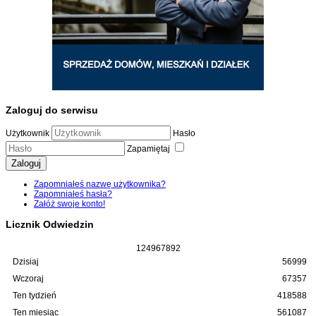
Zaloguj do serwisu
Użytkownik
Hasło
Zapamiętaj
Zaloguj
Zapomniałeś nazwę użytkownika?
Zapomniałeś hasła?
Załóż swoje konto!
Licznik Odwiedzin
1
2
4
9
6
7
8
9
2
Dzisiaj
56999
Wczoraj
67357
Ten tydzień
418588
Ten miesiąc
561087