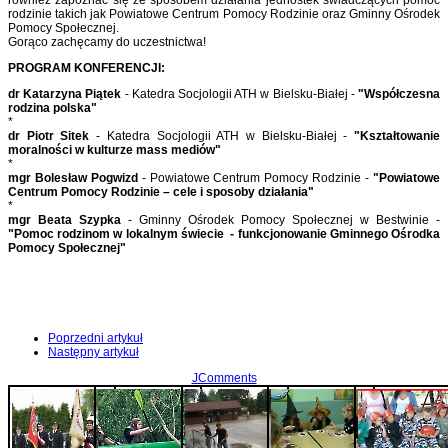
również zapoznać się ze sposobem działania jednostek świadczących pomoc
rodzinie takich jak Powiatowe Centrum Pomocy Rodzinie oraz Gminny Ośrodek
Pomocy Społecznej.
Gorąco zachęcamy do uczestnictwa!
PROGRAM KONFERENCJI:
dr Katarzyna Piątek
- Katedra Socjologii ATH w Bielsku-Białej -
"Współczesna
rodzina polska"
*
dr Piotr Sitek
- Katedra Socjologii ATH w Bielsku-Białej -
"Kształtowanie
moralności w kulturze mass mediów"
*
mgr Bolesław Pogwizd
- Powiatowe Centrum Pomocy Rodzinie -
"Powiatowe
Centrum Pomocy Rodzinie – cele i sposoby działania"
*
mgr Beata Szypka
- Gminny Ośrodek Pomocy Społecznej w Bestwinie -
"Pomoc rodzinom w lokalnym świecie - funkcjonowanie Gminnego Ośrodka
Pomocy Społecznej"
Poprzedni artykuł
Następny artykuł
JComments