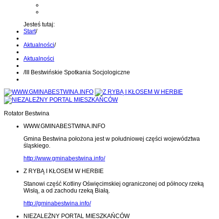
Kontakt z administratorem
Wyślij wiadomość na Alert24
Jesteś tutaj:
Start
/
Aktualności
/
Aktualności
/
III Bestwińskie Spotkania Socjologiczne
Rotator Bestwina
WWW.GMINABESTWINA.INFO
Gmina Bestwina położona jest w południowej części województwa
śląskiego.
http://www.gminabestwina.info/
Z RYBĄ I KŁOSEM W HERBIE
Stanowi część Kotliny Oświęcimskiej ograniczonej od północy rzeką
Wisłą, a od zachodu rzeką Białą.
http://gminabestwina.info/
NIEZALEŻNY PORTAL MIESZKAŃCÓW