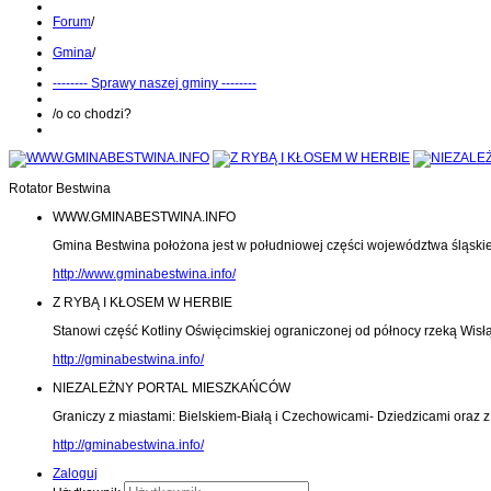
Forum
/
Gmina
/
-------- Sprawy naszej gminy --------
/
o co chodzi?
Rotator Bestwina
WWW.GMINABESTWINA.INFO
Gmina Bestwina położona jest w południowej części województwa śląski
http://www.gminabestwina.info/
Z RYBĄ I KŁOSEM W HERBIE
Stanowi część Kotliny Oświęcimskiej ograniczonej od północy rzeką Wisłą
http://gminabestwina.info/
NIEZALEŻNY PORTAL MIESZKAŃCÓW
Graniczy z miastami: Bielskiem-Białą i Czechowicami- Dziedzicami oraz
http://gminabestwina.info/
Zaloguj