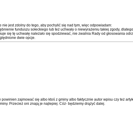
 nie jest zdolny do tego, aby pochylić się nad tym, więc odpowiadam:
nienie funduszu sołeckiego lub też uchwały o niewyrażeniu takiej zgody, dlateg
jmuje się tę uchwałę należało się spodziewać, nie zwalnia Rady od głosowania od
ględnione dwie opcje.
winien zajmować się albo ktoś z gminy albo faktycznie autor wpisu czy też artykuł
ny. Przecież oni znają je najlepiej. Cóż- będziemy drążyć dalej.