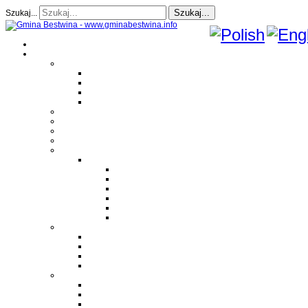
Szukaj...
Szukaj...
Strona Główna
O gminie
Sołectwa
Bestwina
Bestwinka
Janowice
Kaniów
Magazyn Gminny
Oświata
Kultura
Zdrowie
Sport
Liga Siatkówki
Regulamin Ligi
Składy drużyn
Terminarz rozgrywek
Tabela i wyniki
Blog uczestników Ligi
Siatkówka plażowa
Parafie
Bestwina
Bestwinka
Janowice
Kaniów
Monografie OSP
OSP Bestwina
OSP Bestwinka
OSP Janowice