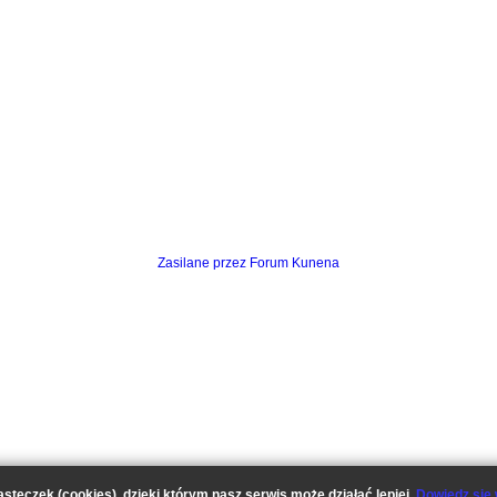
Zasilane przez
Forum Kunena
asteczek (cookies), dzięki którym nasz serwis może działać lepiej.
Dowiedz się 