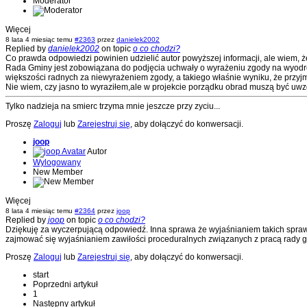
Moderator
Więcej
8 lata 4 miesiąc temu
#2363
przez
danielek2002
Replied by
danielek2002
on topic
o co chodzi?
Co prawda odpowiedzi powinien udzielić autor powyższej informacji, ale wiem, że
Rada Gminy jest zobowiązana do podjęcia uchwały o wyrażeniu zgody na wyodręb
większości radnych za niewyrażeniem zgody, a takiego właśnie wyniku, że przy
Nie wiem, czy jasno to wyraziłem,ale w projekcie porządku obrad muszą być uwz
Tylko nadzieja na smierc trzyma mnie jeszcze przy zyciu...
Proszę
Zaloguj
lub
Zarejestruj się
, aby dołączyć do konwersacji.
joop
Autor
Wylogowany
New Member
Więcej
8 lata 4 miesiąc temu
#2364
przez
joop
Replied by
joop
on topic
o co chodzi?
Dziękuję za wyczerpującą odpowiedź. Inna sprawa że wyjaśnianiem takich spraw po
zajmować się wyjaśnianiem zawiłości proceduralnych związanych z pracą rady gmi
Proszę
Zaloguj
lub
Zarejestruj się
, aby dołączyć do konwersacji.
start
Poprzedni artykuł
1
Następny artykuł