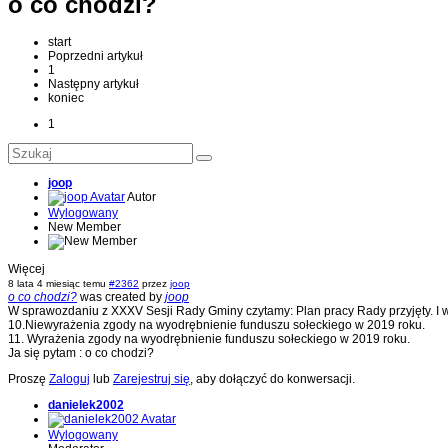
o co chodzi?
start
Poprzedni artykuł
1
Następny artykuł
koniec
1
joop
Autor
Wylogowany
New Member
Więcej
8 lata 4 miesiąc temu
#2362
przez
joop
o co chodzi?
was created by
joop
W sprawozdaniu z XXXV Sesji Rady Gminy czytamy: Plan pracy Rady przyjęty. I
10.Niewyrażenia zgody na wyodrębnienie funduszu sołeckiego w 2019 roku.
11. Wyrażenia zgody na wyodrębnienie funduszu sołeckiego w 2019 roku.
Ja się pytam : o co chodzi?
Proszę
Zaloguj
lub
Zarejestruj się
, aby dołączyć do konwersacji.
danielek2002
Wylogowany