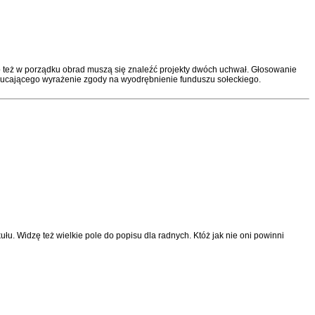
o też w porządku obrad muszą się znaleźć projekty dwóch uchwał. Głosowanie
rzucającego wyrażenie zgody na wyodrębnienie funduszu sołeckiego.
u. Widzę też wielkie pole do popisu dla radnych. Któż jak nie oni powinni