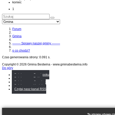
koniec
1
Forum
Gmina
-------- Sprawy naszej gminy --------
o co chodzi?
Czas generowania strony: 0.091 s.
Copyright © 2026 Gmina Bestwina - www.gminabestwina.info
Do góry
Polub nas na Facebooku
Polub nas na Twitter
Polub nas na Google+
Polub nas na Youtube
Czytaj nasz kanal RSS
Ta strona używa ci