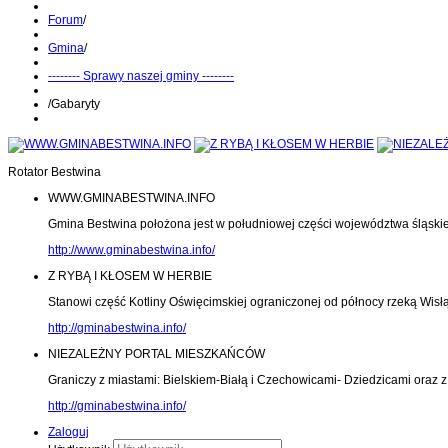
Forum
/
Gmina
/
-------- Sprawy naszej gminy --------
/
Gabaryty
Rotator Bestwina
WWW.GMINABESTWINA.INFO
Gmina Bestwina położona jest w południowej części województwa śląski
http://www.gminabestwina.info/
Z RYBĄ I KŁOSEM W HERBIE
Stanowi część Kotliny Oświęcimskiej ograniczonej od północy rzeką Wisłą
http://gminabestwina.info/
NIEZALEŻNY PORTAL MIESZKAŃCÓW
Graniczy z miastami: Bielskiem-Białą i Czechowicami- Dziedzicami oraz
http://gminabestwina.info/
Zaloguj