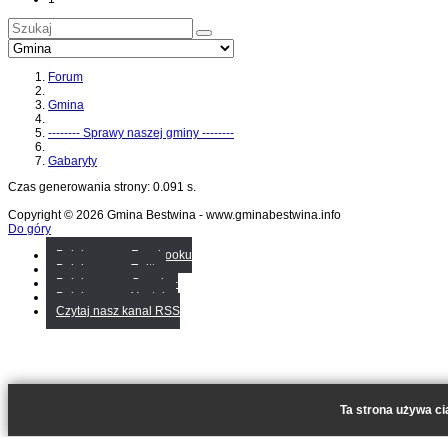
Forum
Gmina
-------- Sprawy naszej gminy --------
Gabaryty
Czas generowania strony: 0.091 s.
Copyright © 2026 Gmina Bestwina - www.gminabestwina.info
Do góry
Polub nas na Facebooku
Polub nas na Twitter
Polub nas na Google+
Polub nas na Youtube
Czytaj nasz kanal RSS
Ta strona używa ci