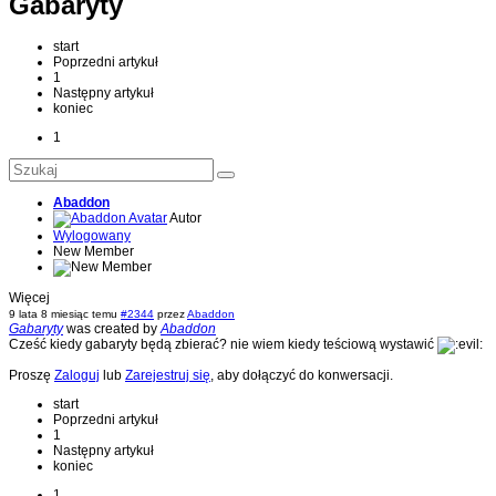
Gabaryty
start
Poprzedni artykuł
1
Następny artykuł
koniec
1
Abaddon
Autor
Wylogowany
New Member
Więcej
9 lata 8 miesiąc temu
#2344
przez
Abaddon
Gabaryty
was created by
Abaddon
Cześć kiedy gabaryty będą zbierać? nie wiem kiedy teściową wystawić
Proszę
Zaloguj
lub
Zarejestruj się
, aby dołączyć do konwersacji.
start
Poprzedni artykuł
1
Następny artykuł
koniec
1