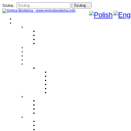
Szukaj...
Szukaj...
Strona Główna
O gminie
Sołectwa
Bestwina
Bestwinka
Janowice
Kaniów
Magazyn Gminny
Oświata
Kultura
Zdrowie
Sport
Liga Siatkówki
Regulamin Ligi
Składy drużyn
Terminarz rozgrywek
Tabela i wyniki
Blog uczestników Ligi
Siatkówka plażowa
Parafie
Bestwina
Bestwinka
Janowice
Kaniów
Monografie OSP
OSP Bestwina
OSP Bestwinka
OSP Janowice