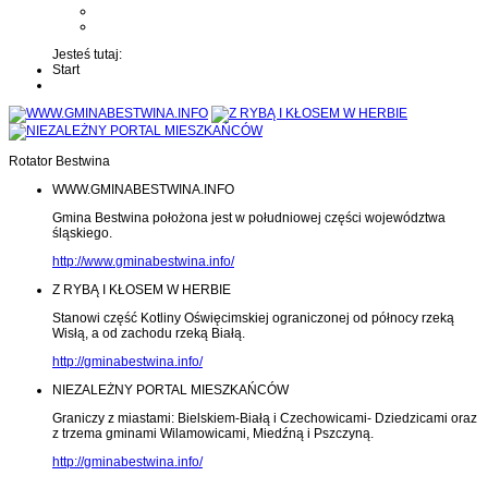
Kontakt z administratorem
Wyślij wiadomość na Alert24
Jesteś tutaj:
Start
Rotator Bestwina
WWW.GMINABESTWINA.INFO
Gmina Bestwina położona jest w południowej części województwa
śląskiego.
http://www.gminabestwina.info/
Z RYBĄ I KŁOSEM W HERBIE
Stanowi część Kotliny Oświęcimskiej ograniczonej od północy rzeką
Wisłą, a od zachodu rzeką Białą.
http://gminabestwina.info/
NIEZALEŻNY PORTAL MIESZKAŃCÓW
Graniczy z miastami: Bielskiem-Białą i Czechowicami- Dziedzicami oraz
z trzema gminami Wilamowicami, Miedźną i Pszczyną.
http://gminabestwina.info/