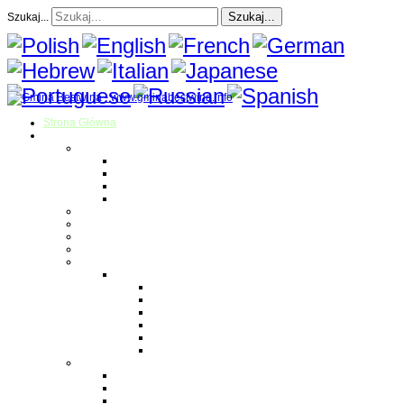
Szukaj...
Szukaj...
Strona Główna
O gminie
Sołectwa
Bestwina
Bestwinka
Janowice
Kaniów
Magazyn Gminny
Oświata
Kultura
Zdrowie
Sport
Liga Siatkówki
Regulamin Ligi
Składy drużyn
Terminarz rozgrywek
Tabela i wyniki
Blog uczestników Ligi
Siatkówka plażowa
Parafie
Bestwina
Bestwinka
Janowice