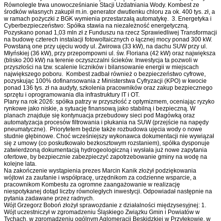
Równolegle trwa unowocześnianie Stacji Uzdatniania Wody. Kombest ze
środków własnych zakupił m.in. generator dwutlenku chloru za ok. 400 tys. zł, a
w ramach pożyczki z BGK wymienia przestarzałą automatykę. 3. Energetyka i
Cyberbezpieczeństwo: Spółka stawia na niezależność energetyczną.
Pozyskano ponad 1,03 mln zł z Funduszu na rzecz Sprawiedliwej Transformacji
na budowę czterech instalacji fotowoltaicznych o łącznej mocy ponad 300 kW.
Powstaną one przy ujęciu wody ul. Żwirowa (33 kW), na dachu SUW przy ul.
Młyńskiej (36 kW), przy przepompowni ul. św. Floriana (42 kW) oraz największa
(blisko 200 kW) na terenie oczyszczalni ścieków. Inwestycja ta pozwoli w
przyszłości na tzw. scalenie liczników i bilansowanie energii w miejscach
największego poboru. Kombest zadbał również o bezpieczeństwo cyfrowe,
pozyskując 100% dofinansowania z Ministerstwa Cyfryzacji (KPO) w kwocie
ponad 136 tys. zł na audyty, szkolenia pracowników oraz zakup bezpiecznego
sprzętu i oprogramowania dla infrastruktury IT i OT.
Plany na rok 2026: spółka patrzy w przyszłość z optymizmem, oceniając ryzyko
rynkowe jako niskie, a sytuację finansową jako stabilną i bezpieczną. W
planach znajduje się kontynuacja przebudowy sieci pod Magówką oraz
automatyzacja procesów filtrowania i płukania na SUW (przejście na napędy
pneumatyczne). Priorytetem będzie także rozbudowa ujęcia wody o nowe
studnie głębinowe. Choć wcześniejszy wykonawca dokumentacji nie wywiązał
się z umowy (co poskutkowało bezkosztowym rozstaniem), spółka dysponuje
zatwierdzoną dokumentacją hydrogeologiczną i wysłała już nowe zapytania
ofertowe, by bezpiecznie zabezpieczyć zapotrzebowanie gminy na wodę na
kolejne lata.
Na zakończenie wystąpienia prezes Marcin Kanik złożył podziękowania
wójtowi za zaufanie i współpracę, urzędnikom za codzienne wsparcie, a
pracownikom Kombestu za ogromne zaangażowanie w realizację
niespotykanej dotąd liczby równoległych inwestycji. Odpowiadał następnie na
pytania zadawane przez radnych.
Wójt Grzegorz Boboń złożył sprawozdanie z działalności międzysesyjnej: 1.
Wójt uczestniczył w zgromadzeniu Śląskiego Związku Gmin i Powiatów w
Tychach, w zgromadzeniu ogólnym Aglomeracji Beskidzkiej w Przyłękowie, w