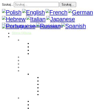
Szukaj...
Szukaj...
Strona Główna
O gminie
Sołectwa
Bestwina
Bestwinka
Janowice
Kaniów
Magazyn Gminny
Oświata
Kultura
Zdrowie
Sport
Liga Siatkówki
Regulamin Ligi
Składy drużyn
Terminarz rozgrywek
Tabela i wyniki
Blog uczestników Ligi
Siatkówka plażowa
Parafie
Bestwina
Bestwinka
Janowice