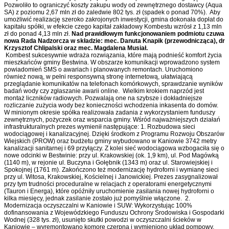
Pozwoliło to ograniczyć koszty zakupu wody od zewnętrznego dostawcy (Aqua
SA) z poziomu 2,67 mln zł do zaledwie 802 tys. zł (spadek o ponad 70%). Aby
umożliwić realizację szeroko zakrojonych inwestycji, gmina dokonała dopłat do
kapitału spółki, w efekcie czego kapitał zakładowy Kombestu wzrósł z 1,13 mln
zł do ponad 4,13 mln zł.
Nad prawidłowym funkcjonowaniem podmiotu czuwa
nowa Rada Nadzorcza w składzie: mec. Danuta Knapik (przewodnicząca), dr
Krzysztof Chlipalski oraz mec. Magdalena Musiał.
Kombest sukcesywnie wdraża rozwiązania, które mają podnieść komfort życia
mieszkańców gminy Bestwina. W obszarze komunikacji wprowadzono system
powiadomień SMS o awariach i planowanych remontach. Uruchomiono
również nową, w pełni responsywną stronę internetową, ułatwiającą
przeglądanie komunikatów na telefonach komórkowych, sprawdzanie wyników
badań wody czy zgłaszanie awarii online. Wielkim krokiem naprzód jest
montaż liczników radiowych. Pozwalają one na szybsze i dokładniejsze
rozliczanie zużycia wody bez konieczności wchodzenia inkasenta do domów.
W minionym okresie spółka realizowała zadania z wykorzystaniem funduszy
zewnętrznych, pożyczek oraz wsparcia gminy. Wśród najważniejszych działań
infrastrukturalnych prezes wymienił następujące: 1. Rozbudowa sieci
wodociągowej i kanalizacyjnej. Dzięki środkom z Programu Rozwoju Obszarów
Wiejskich (PROW) oraz budżetu gminy wybudowano w Kaniowie 3742 metry
kanalizacji sanitarnej i 69 przyłączy. Z kolei sieć wodociągowa wzbogaciła się o
nowe odcinki w Bestwinie: przy ul. Krakowskiej (ok. 1,9 km), ul. Pod Magówką
(1140 m), w rejonie ul. Buczyna i Gołębnik (1343 m) oraz ul. Starowiejskiej i
Spokojnej (1761 m). Zakończono też modernizację hydroforni i wymianę sieci
przy ul. Witosa, Krakowskiej, Kościelnej i Janowickiej. Prezes zasygnalizował
przy tym trudności proceduralne w relacjach z operatorami energetycznymi
(Tauron i Energa), które opóźniły uruchomienie zasilania nowej hydroforni o
kilka miesięcy, jednak zasilanie zostało już pomyślnie włączone. 2.
Modernizacja oczyszczalni w Kaniowie i SUW: Wykorzystując 100%
dofinansowania z Wojewódzkiego Funduszu Ochrony Środowiska i Gospodarki
Wodnej (328 tys. zł), usunięto skutki powodzi w oczyszczalni ścieków w
Kaniowie – wyremontowano komorę czerpną i wymieniono układ pompowy.