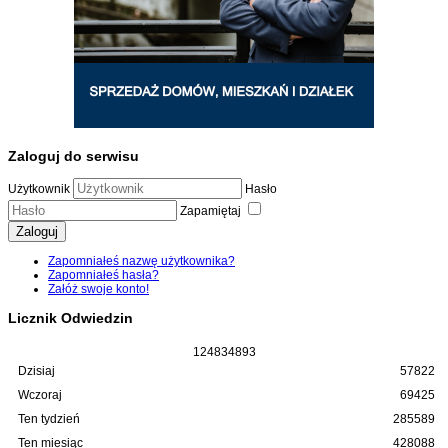
Zaloguj do serwisu
Użytkownik
Hasło
Zapamiętaj
Zaloguj
Zapomniałeś nazwę użytkownika?
Zapomniałeś hasła?
Załóż swoje konto!
Licznik Odwiedzin
1
2
4
8
3
4
8
9
3
Dzisiaj
57822
Wczoraj
69425
Ten tydzień
285589
Ten miesiąc
428088