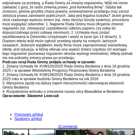
odpowiada za przetarg, a Rada Gminy za zmianę regulaminu. Wójt nie może
zakładać z góry, że radni zmienią prawo „pod konkretną firmę”. Gdyby tak
zrobiono, gminie groziłby chaos prawny, unieważnienie przetargu oraz zarzut
obejścia prawa zamówień publicznych. Jaka jest legalna ścieżka? Jeżeli gmina
chce rzadszego wywozu śmieci (np. żeby obniżyć koszty systemu), procedura
musi wyglądać odwrotnie: 1. Najpierw Rada Gminy musi oficjalnie zmienić
regulamin (np. zmniejszyć częstotliwość odbioru papieru czy szkła do
dopuszczalnego przez ustawę minimum). 2. Uchwała musi zostać
opublikowana w Dzienniku Urzędowym i wejść w życie (po 14 dniach). 3.
Dopiero wtedy wójt może ogłosić przetarg oparty na nowych, tańszych
zasadach. Jedynym wyjątkiem, kiedy firma może zaproponować wariantową
ofertę, jest sytuacja, w której oferuje ona wywóz śmieci częstszy niż wymaga
tego regulamin (ponieważ regulamin określa wymogi minimalne). Wtedy jednak
nie ma potrzeby zmiany prawa po przetargu.
Podczas sesji Rada Gminy podjęła uchwały w sprawie:
1. Zmiany Uchwały Nr XVIII/105/2025 Rady Gminy Bestwina z dnia 18 grudnia
2025 r. w sprawie Wieloletniej Prognozy Finansowej Gminy Bestwina
2. Zmiany Uchwały Nr XVIII/106/2025 Rady Gminy Bestwina z dnia 18 grudnia
2025 roku w sprawie budżetu Gminy Bestwina na rok 2026
3. Wyrażenia zgody na dalszy najem nieruchomości stanowiącej własność
Gminy Bestwina
4. Rozpatrzenia wniosku o zniesienie nazwy ulicy Bławatków w Bestwince
Opracowanie: Sławomir Lewczak
Poprzedni artykuł
Następny artykuł
JComments