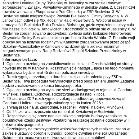
zarządzie Lokalnej Grupy Rybackiej w Jasienicy, w zarządzie i walnym
zgromadzeniu Związku Powiatowo-Gminnego w Bielsku-Białej. 2. Uczestniczył
również w otwarciu Ekopracowni Pod Chmurką w ZSP Bestwina. 3. W
Bestwinie miało miejsce Święto Powiatu Bielskiego i Gminy Bestwina. 4. W
Janowicach odbył się XIX Rodzinny Rajd Rowerowy. 5. Wójt brał udział w
uroczystości Biblioteka Roku Powiatu Bielskiego, gdzie wyróżnienie otrzymała
filia naszej biblioteki w Janowicach. Uroczystość ta odbyła się w Jasienicy. 6. W
Bestwinie zorganizowano uroczystości 25-lecia sakry biskupiej Honorowego
Obywatela Gminy Bestwina, biskupa profesora Józefa Wróbla. 7. Ponadto wójt
obecny był na festynie rodzinnym w Kaniowie zorganizowanym przez Zespół
Szkolno-Przedszkolny w Kaniowie oraz dziewiątym pikniku rodzinnym
zorganizowanym przez Radę Rodziców i Zespół Szkolno-Przedszkolny w
Bestwince.
Informacje bieżące:
1. Ogłoszono przetarg na zaasfaltowanie odcinka ul. Czechowickiej od strony
nowego mostu w Kaniowie. Rozstrzygnięcie nastąpi 1 lipca i od tego momentu
wykonawca będzie miał 45 dni na realizację inwestycji.
2. Rozstrzygnięto przetarg na doraźnie miejsce schronienia przy ZSP w
Bestwince. Trwa procedura weryfikacyjna przed podpisaniem umowy, Zadanie
będzie zrealizowane do końca bieżącego roku.
3. Ogłoszono przetarg na wymianę sieci wodociągowej w rejonie ul. Gandora,
Młyńskiej, Hallera, Olchowej. Rozstrzygnięcie nastąpi 7 lipca.
4. 29 czerwca ZDP rozstrzygnie przetarg na odbudowę popowodziową ul.
Gandora i Hallera. Inwestycja zakończy się do końca 2026 r.
5. Trwają prace na ul. Zagrodniej, Rzecznej i Polnej, na cieku Młynówka.
6. Od 24 czerwca rozpocznie się remont ul. Kwiatowej w Bestwinie.
7. Rozpoczynają się prace nad aktualizacją projektu budowy kanalizacji w
południowej części Bestwiny. Przetarg na realizację zostanie ogłoszony w II
połowie bieżącego roku.
8. Oczekujemy na rozstrzygnięcie wniosków dotyczących realizacji zadań w
zakresie ustawy o obronie ludności i obronie cywilnej (Miejsca Doraźnego
Schronienia, magazyny przeciwpowodziowe, sprzęt mobilny).