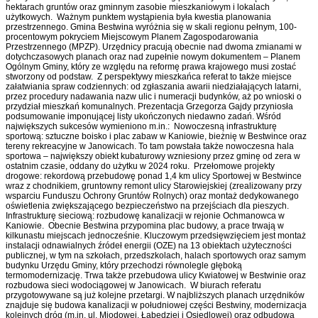
hektarach gruntów oraz gminnym zasobie mieszkaniowym i lokalach
użytkowych. Ważnym punktem wystąpienia była kwestia planowania
przestrzennego. Gmina Bestwina wyróżnia się w skali regionu pełnym, 100-
procentowym pokryciem Miejscowym Planem Zagospodarowania
Przestrzennego (MPZP). Urzędnicy pracują obecnie nad dwoma zmianami w
dotychczasowych planach oraz nad zupełnie nowym dokumentem – Planem
Ogólnym Gminy, który ze względu na reformę prawa krajowego musi zostać
stworzony od podstaw. Z perspektywy mieszkańca referat to także miejsce
załatwiania spraw codziennych: od zgłaszania awarii niedziałających latarni,
przez procedury nadawania nazw ulic i numeracji budynków, aż po wnioski o
przydział mieszkań komunalnych. Prezentacja Grzegorza Gajdy przyniosła
podsumowanie imponującej listy ukończonych niedawno zadań. Wśród
największych sukcesów wymieniono m.in.: Nowoczesną infrastrukturę
sportową: sztuczne boisko i plac zabaw w Kaniowie, bieżnię w Bestwince oraz
tereny rekreacyjne w Janowicach. To tam powstała także nowoczesna hala
sportowa – największy obiekt kubaturowy wzniesiony przez gminę od zera w
ostatnim czasie, oddany do użytku w 2024 roku. Przełomowe projekty
drogowe: rekordową przebudowę ponad 1,4 km ulicy Sportowej w Bestwince
wraz z chodnikiem, gruntowny remont ulicy Starowiejskiej (zrealizowany przy
wsparciu Funduszu Ochrony Gruntów Rolnych) oraz montaż dedykowanego
oświetlenia zwiększającego bezpieczeństwo na przejściach dla pieszych.
Infrastrukturę sieciową: rozbudowę kanalizacji w rejonie Ochmanowca w
Kaniowie. Obecnie Bestwina przypomina plac budowy, a prace trwają w
kilkunastu miejscach jednocześnie. Kluczowym przedsięwzięciem jest montaż
instalacji odnawialnych źródeł energii (OZE) na 13 obiektach użyteczności
publicznej, w tym na szkołach, przedszkolach, halach sportowych oraz samym
budynku Urzędu Gminy, który przechodzi równolegle głęboką
termomodernizację. Trwa także przebudowa ulicy Kwiatowej w Bestwinie oraz
rozbudowa sieci wodociągowej w Janowicach. W biurach referatu
przygotowywane są już kolejne przetargi. W najbliższych planach urzędników
znajduje się budowa kanalizacji w południowej części Bestwiny, modernizacja
kolejnych dróg (m.in. ul. Miodowej, Łabędziej i Osiedlowej) oraz odbudowa