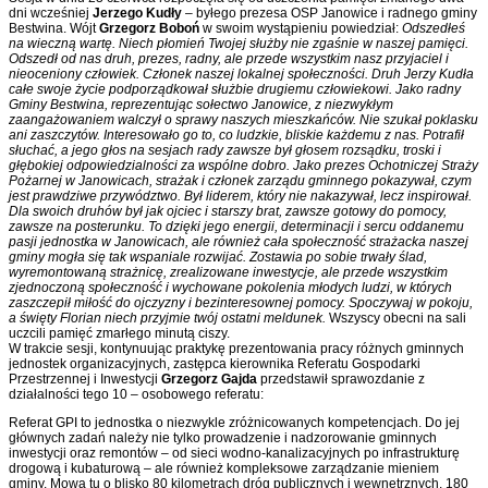
dni wcześniej
Jerzego Kudły
– byłego prezesa OSP Janowice i radnego gminy
Bestwina. Wójt
Grzegorz Boboń
w swoim wystąpieniu powiedział:
Odszedłeś
na wieczną wartę. Niech płomień Twojej służby nie zgaśnie w naszej pamięci.
Odszedł od nas druh, prezes, radny, ale przede wszystkim nasz przyjaciel i
nieoceniony człowiek. Członek naszej lokalnej społeczności. Druh Jerzy Kudła
całe swoje życie podporządkował służbie drugiemu człowiekowi. Jako radny
Gminy Bestwina, reprezentując sołectwo Janowice, z niezwykłym
zaangażowaniem walczył o sprawy naszych mieszkańców. Nie szukał poklasku
ani zaszczytów. Interesowało go to, co ludzkie, bliskie każdemu z nas. Potrafił
słuchać, a jego głos na sesjach rady zawsze był głosem rozsądku, troski i
głębokiej odpowiedzialności za wspólne dobro. Jako prezes Ochotniczej Straży
Pożarnej w Janowicach, strażak i członek zarządu gminnego pokazywał, czym
jest prawdziwe przywództwo. Był liderem, który nie nakazywał, lecz inspirował.
Dla swoich druhów był jak ojciec i starszy brat, zawsze gotowy do pomocy,
zawsze na posterunku. To dzięki jego energii, determinacji i sercu oddanemu
pasji jednostka w Janowicach, ale również cała społeczność strażacka naszej
gminy mogła się tak wspaniale rozwijać. Zostawia po sobie trwały ślad,
wyremontowaną strażnicę, zrealizowane inwestycje, ale przede wszystkim
zjednoczoną społeczność i wychowane pokolenia młodych ludzi, w których
zaszczepił miłość do ojczyzny i bezinteresownej pomocy. Spoczywaj w pokoju,
a święty Florian niech przyjmie twój ostatni meldunek.
Wszyscy obecni na sali
uczcili pamięć zmarłego minutą ciszy.
W trakcie sesji, kontynuując praktykę prezentowania pracy różnych gminnych
jednostek organizacyjnych, zastępca kierownika Referatu Gospodarki
Przestrzennej i Inwestycji
Grzegorz Gajda
przedstawił sprawozdanie z
działalności tego 10 – osobowego referatu:
Referat GPI to jednostka o niezwykle zróżnicowanych kompetencjach. Do jej
głównych zadań należy nie tylko prowadzenie i nadzorowanie gminnych
inwestycji oraz remontów – od sieci wodno-kanalizacyjnych po infrastrukturę
drogową i kubaturową – ale również kompleksowe zarządzanie mieniem
gminy. Mowa tu o blisko 80 kilometrach dróg publicznych i wewnętrznych, 180