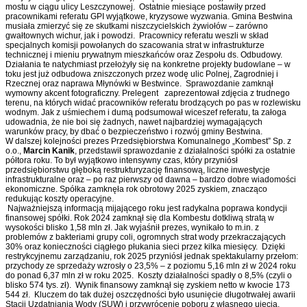
mostu w ciągu ulicy Leszczynowej. Ostatnie miesiące postawiły przed
pracownikami referatu GPI wyjątkowe, kryzysowe wyzwania. Gmina Bestwina
musiała zmierzyć się ze skutkami niszczycielskich żywiołów – zarówno
gwałtownych wichur, jak i powodzi. Pracownicy referatu weszli w skład
specjalnych komisji powołanych do szacowania strat w infrastrukturze
technicznej i mieniu prywatnym mieszkańców oraz Zespołu ds. Odbudowy.
Działania te natychmiast przełożyły się na konkretne projekty budowlane – w
toku jest już odbudowa zniszczonych przez wodę ulic Polnej, Zagrodniej i
Rzecznej oraz naprawa Młynówki w Bestwince. Sprawozdanie zamknął
wymowny akcent fotograficzny. Prelegent zaprezentował zdjęcia z trudnego
terenu, na których widać pracowników referatu brodzących po pas w rozlewisku
wodnym. Jak z uśmiechem i dumą podsumował wiceszef referatu, ta załoga
udowadnia, że nie boi się żadnych, nawet najbardziej wymagających
warunków pracy, by dbać o bezpieczeństwo i rozwój gminy Bestwina.
W dalszej kolejności prezes Przedsiębiorstwa Komunalnego „Kombest” Sp. z
o.o.,
Marcin Kanik
, przedstawił sprawozdanie z działalności spółki za ostatnie
półtora roku. To był wyjątkowo intensywny czas, który przyniósł
przedsiębiorstwu głęboką restrukturyzację finansową, liczne inwestycje
infrastrukturalne oraz – po raz pierwszy od dawna – bardzo dobre wiadomości
ekonomiczne. Spółka zamknęła rok obrotowy 2025 zyskiem, znacząco
redukując koszty operacyjne.
Najważniejszą informacją mijającego roku jest radykalna poprawa kondycji
finansowej spółki. Rok 2024 zamknął się dla Kombestu dotkliwą stratą w
wysokości blisko 1,58 mln zł. Jak wyjaśnił prezes, wynikało to m.in. z
problemów z bakteriami grupy coli, ogromnych strat wody przekraczających
30% oraz konieczności ciągłego płukania sieci przez kilka miesięcy. Dzięki
restrykcyjnemu zarządzaniu, rok 2025 przyniósł jednak spektakularny przełom:
przychody ze sprzedaży wzrosły o 23,5% – z poziomu 5,16 mln zł w 2024 roku
do ponad 6,37 mln zł w roku 2025. Koszty działalności spadły o 8,5% (czyli o
blisko 574 tys. zł). Wynik finansowy zamknął się zyskiem netto w kwocie 173
544 zł. Kluczem do tak dużej oszczędności było usunięcie długotrwałej awarii
Stacji Uzdatniania Wody (SUW) i przywrócenie poboru z własnego ujęcia.