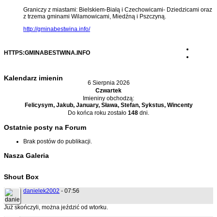
Graniczy z miastami: Bielskiem-Białą i Czechowicami- Dziedzicami oraz
z trzema gminami Wilamowicami, Miedźną i Pszczyną.
http://gminabestwina.info/
HTTPS:GMINABESTWINA.INFO
Kalendarz imienin
6 Sierpnia 2026
Czwartek
Imieniny obchodzą:
Felicysym, Jakub, January, Sława, Stefan, Sykstus, Wincenty
Do końca roku zostało
148
dni.
Ostatnie posty na Forum
Brak postów do publikacji.
Nasza Galeria
Shout Box
danielek2002
- 07:56
Już skończyli, można jeździć od wtorku.