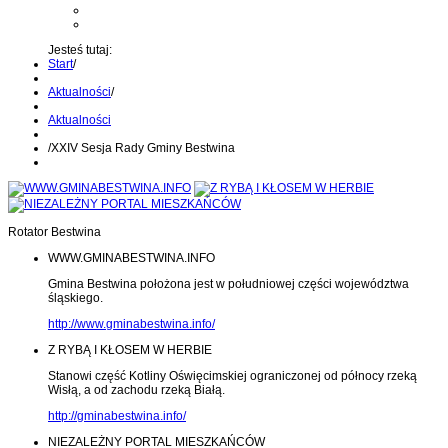
Kontakt z administratorem
Wyślij wiadomość na Alert24
Jesteś tutaj:
Start
/
Aktualności
/
Aktualności
/
XXIV Sesja Rady Gminy Bestwina
Rotator Bestwina
WWW.GMINABESTWINA.INFO
Gmina Bestwina położona jest w południowej części województwa
śląskiego.
http://www.gminabestwina.info/
Z RYBĄ I KŁOSEM W HERBIE
Stanowi część Kotliny Oświęcimskiej ograniczonej od północy rzeką
Wisłą, a od zachodu rzeką Białą.
http://gminabestwina.info/
NIEZALEŻNY PORTAL MIESZKAŃCÓW