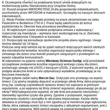
9. Oczekujemy również na podpisanie trzech umów dotacyjnych na
modernizację parku Starodrzewia przy Urzędzie Gminy.
10. Ruszył program MIKRORETENCJA dla gospodarstw indywidualnych,
uruchomiony przez WFOŚiGW w Katowicach. Szczegóły na naszych stronach
internetowych,
11. Wody Polskie rozstrzygnęły przetarg na prace utrzymaniowe na cieku
Pasieckim w Bestwince (750 m.). Prace będą zakończone do końca
października br. Obecnie trwa procedura weryfikacyjna.
12. W najbliższym czasie zostanie podpisana umowa z wykonawcą i
rozpocznie się inwestycja – wymiana sieci wodociągowej na ul. Żwirowej,
Witosa i Batalionów Chłopskich w Kaniowie.
13. Rozpoczęły się konsultacje społeczne projektu planu ogólnego. Uwagi
można składać do 19 lipca.
Podczas sesji wójt odniósł się do pytań radnych dotyczących dwóch istotnych
dla mieszkańców tematów: kosztów organizacji wypoczynku letniego i
zimowego dla dzieci oraz kwestii prawnych związanych z przetargiem na
wywóz odpadów komunalnych.
W odpowiedzi na pytanie radnej
Wiesławy Ochman-Szeligi
, wójt przedstawił
szczegółowe zestawienie kosztów organizacji wolnego czasu dla dzieci,
porównując ubiegły rok (2025) z bieżącym (2026). Z wyliczeń wynika, że gmina
podjęła skuteczne kroki w celu optymalizacji wydatków, przekładając je na
kluczowe inwestycje.
Drugie pytanie zadał radny
Marcin Gac
. Dotyczyło ono przetargu na wywóz
śmieci:
Czy gmina mogłaby dopuścić w przetargu ofertę firmy, która proponuje
inną (np. rzadszą) częstotliwość wywozu śmieci niż zapisana w gminnym
regulaminie, a po wygraniu tej firmy zmienić regulamin, dopasowując go do jej
oferty?
Wójt kategorycznie wyjaśnił, że taki krok jest prawnie niemożliwy i
stanowiłby ogromne ryzyko dla gminy. Zgodnie z przepisami, regulamin
utrzymania czystości i porządku to akt prawa miejscowego. Każda oferta
składana w przetargu musi być z nim zgodna już w momencie jego ogłoszenia.
Oferta, która zakłada wywóz śmieci niezgodny z aktualnym regulaminem, jest z
mocy prawa nieważna. Wójt zwrócił uwagę na podział kompetencji: wójt