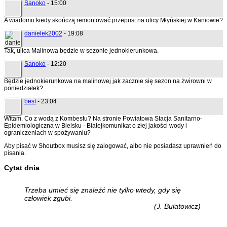
Sanoko
- 15:00
A wiadomo kiedy skończą remontować przepust na ulicy Młyńskiej w Kaniowie?
danielek2002
- 19:08
Tak, ulica Malinowa będzie w sezonie jednokierunkowa.
Sanoko
- 12:20
Będzie jednokierunkowa na malinowej jak zacznie się sezon na żwirowni w
poniedziałek?
best
- 23:04
Witam. Co z wodą z Kombestu? Na stronie Powiatowa Stacja Sanitarno-
Epidemiologiczna w Bielsku - Białejkomunikat o złej jakości wody i
ograniczeniach w spożywaniu?
Aby pisać w Shoutbox musisz się zalogować, albo nie posiadasz uprawnień do
pisania.
Cytat dnia
Trzeba umieć się znaleźć nie tylko wtedy, gdy się
człowiek zgubi.
(J. Bułatowicz)