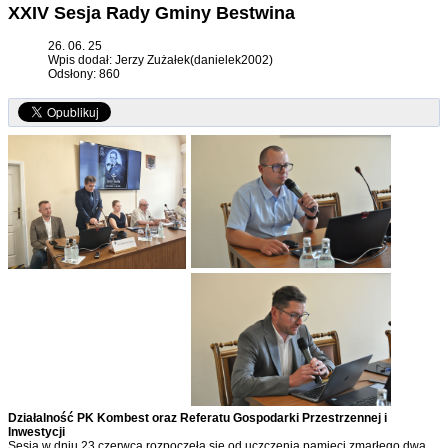
XXIV Sesja Rady Gminy Bestwina
26. 06. 25
Wpis dodał: Jerzy Zużałek(danielek2002)
Odsłony: 860
Działalność PK Kombest oraz Referatu Gospodarki Przestrzennej i
Inwestycji
Sesja w dniu 23 czerwca rozpoczęła się od uczczenia pamięci zmarłego dwa