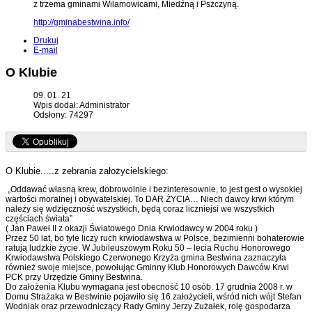
z trzema gminami Wilamowicami, Miedźną i Pszczyną.
http://gminabestwina.info/
Drukuj
E-mail
O Klubie
09. 01. 21
Wpis dodał: Administrator
Odsłony: 74297
O Klubie.....z zebrania założycielskiego:
„Oddawać własną krew, dobrowolnie i bezinteresownie, to jest gest o wysokiej
wartości moralnej i obywatelskiej. To DAR ŻYCIA… Niech dawcy krwi którym
należy się wdzięczność wszystkich, będą coraz liczniejsi we wszystkich
częściach świata”
( Jan Paweł II z okazji Światowego Dnia Krwiodawcy w 2004 roku )
Przez 50 lat, bo tyle liczy ruch krwiodawstwa w Polsce, bezimienni bohaterowie
ratują ludzkie życie. W Jubileuszowym Roku 50 – lecia Ruchu Honorowego
Krwiodawstwa Polskiego Czerwonego Krzyża gmina Bestwina zaznaczyła
również swoje miejsce, powołując Gminny Klub Honorowych Dawców Krwi
PCK przy Urzędzie Gminy Bestwina.
Do założenia Klubu wymagana jest obecność 10 osób. 17 grudnia 2008 r. w
Domu Strażaka w Bestwinie pojawiło się 16 założycieli, wśród nich wójt Stefan
Wodniak oraz przewodniczący Rady Gminy Jerzy Zużałek, rolę gospodarza