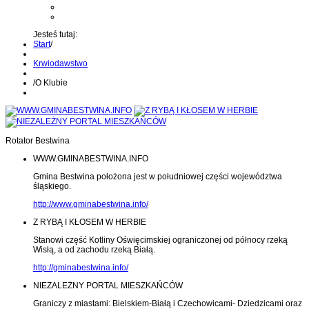
Kontakt z administratorem
Wyślij wiadomość na Alert24
Jesteś tutaj:
Start
/
Krwiodawstwo
/
O Klubie
Rotator Bestwina
WWW.GMINABESTWINA.INFO
Gmina Bestwina położona jest w południowej części województwa
śląskiego.
http://www.gminabestwina.info/
Z RYBĄ I KŁOSEM W HERBIE
Stanowi część Kotliny Oświęcimskiej ograniczonej od północy rzeką
Wisłą, a od zachodu rzeką Białą.
http://gminabestwina.info/
NIEZALEŻNY PORTAL MIESZKAŃCÓW
Graniczy z miastami: Bielskiem-Białą i Czechowicami- Dziedzicami oraz