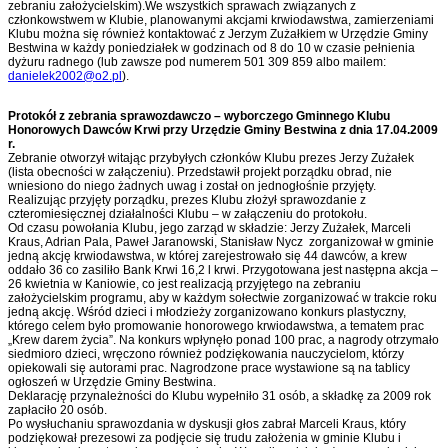
zebraniu założycielskim).We wszystkich sprawach związanych z
członkowstwem w Klubie, planowanymi akcjami krwiodawstwa, zamierzeniami
Klubu można się również kontaktować z Jerzym Zużałkiem w Urzędzie Gminy
Bestwina w każdy poniedziałek w godzinach od 8 do 10 w czasie pełnienia
dyżuru radnego (lub zawsze pod numerem 501 309 859 albo mailem:
danielek2002@o2.pl
).
Protokół z zebrania sprawozdawczo – wyborczego Gminnego Klubu
Honorowych Dawców Krwi przy Urzędzie Gminy Bestwina z dnia 17.04.2009
r.
Zebranie otworzył witając przybyłych członków Klubu prezes Jerzy Zużałek
(lista obecności w załączeniu). Przedstawił projekt porządku obrad, nie
wniesiono do niego żadnych uwag i został on jednogłośnie przyjęty.
Realizując przyjęty porządku, prezes Klubu złożył sprawozdanie z
czteromiesięcznej działalności Klubu – w załączeniu do protokołu.
Od czasu powołania Klubu, jego zarząd w składzie: Jerzy Zużałek, Marceli
Kraus, Adrian Pala, Paweł Jaranowski, Stanisław Nycz zorganizował w gminie
jedną akcję krwiodawstwa, w której zarejestrowało się 44 dawców, a krew
oddało 36 co zasiliło Bank Krwi 16,2 l krwi. Przygotowana jest następna akcja –
26 kwietnia w Kaniowie, co jest realizacją przyjętego na zebraniu
założycielskim programu, aby w każdym sołectwie zorganizować w trakcie roku
jedną akcję. Wśród dzieci i młodzieży zorganizowano konkurs plastyczny,
którego celem było promowanie honorowego krwiodawstwa, a tematem prac
„Krew darem życia”. Na konkurs wpłynęło ponad 100 prac, a nagrody otrzymało
siedmioro dzieci, wręczono również podziękowania nauczycielom, którzy
opiekowali się autorami prac. Nagrodzone prace wystawione są na tablicy
ogłoszeń w Urzędzie Gminy Bestwina.
Deklarację przynależności do Klubu wypełniło 31 osób, a składkę za 2009 rok
zapłaciło 20 osób.
Po wysłuchaniu sprawozdania w dyskusji głos zabrał Marceli Kraus, który
podziękował prezesowi za podjęcie się trudu założenia w gminie Klubu i