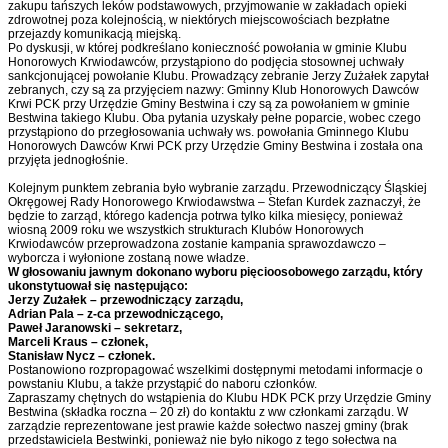
zakupu tańszych leków podstawowych, przyjmowanie w zakładach opieki
zdrowotnej poza kolejnością, w niektórych miejscowościach bezpłatne
przejazdy komunikacją miejską.
Po dyskusji, w której podkreślano konieczność powołania w gminie Klubu
Honorowych Krwiodawców, przystąpiono do podjęcia stosownej uchwały
sankcjonującej powołanie Klubu. Prowadzący zebranie Jerzy Zużałek zapytał
zebranych, czy są za przyjęciem nazwy: Gminny Klub Honorowych Dawców
Krwi PCK przy Urzędzie Gminy Bestwina i czy są za powołaniem w gminie
Bestwina takiego Klubu. Oba pytania uzyskały pełne poparcie, wobec czego
przystąpiono do przegłosowania uchwały ws. powołania Gminnego Klubu
Honorowych Dawców Krwi PCK przy Urzędzie Gminy Bestwina i została ona
przyjęta jednogłośnie.
Kolejnym punktem zebrania było wybranie zarządu. Przewodniczący Śląskiej
Okręgowej Rady Honorowego Krwiodawstwa – Stefan Kurdek zaznaczył, że
będzie to zarząd, którego kadencja potrwa tylko kilka miesięcy, ponieważ
wiosną 2009 roku we wszystkich strukturach Klubów Honorowych
Krwiodawców przeprowadzona zostanie kampania sprawozdawczo –
wyborcza i wyłonione zostaną nowe władze.
W głosowaniu jawnym dokonano wyboru pięcioosobowego zarządu, który
ukonstytuował się następująco:
Jerzy Zużałek – przewodniczący zarządu,
Adrian Pala – z-ca przewodniczącego,
Paweł Jaranowski – sekretarz,
Marceli Kraus – członek,
Stanisław Nycz – członek.
Postanowiono rozpropagować wszelkimi dostępnymi metodami informacje o
powstaniu Klubu, a także przystąpić do naboru członków.
Zapraszamy chętnych do wstąpienia do Klubu HDK PCK przy Urzędzie Gminy
Bestwina (składka roczna – 20 zł) do kontaktu z ww członkami zarządu. W
zarządzie reprezentowane jest prawie każde sołectwo naszej gminy (brak
przedstawiciela Bestwinki, ponieważ nie było nikogo z tego sołectwa na