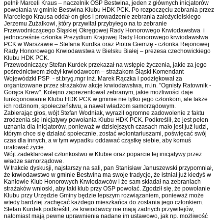
pełnił Marceli Kraus – naczelnik OSP Bestwina, jeden z głównych inicjatorów
powołania w gminie Bestwina Klubu HDK PCK. Po rozpoczęciu zebrania przez
Marcelego Krausa oddał on głos i prowadzenie zebrania założycielskiego
Jerzemu Zużałkowi, który przywitał przybyłego na to zebranie
Przewodniczącego Śląskiej Okręgowej Rady Honorowego Krwiodawstwa i
jednocześnie członka Prezydium Krajowej Rady Honorowego krwiodawstwa
PCK w Warszawie – Stefana Kurdka oraz Piotra Giemzę - członka Rejonowej
Rady Honorowego Krwiodawstwa w Bielsku Białej – prezesa czechowickiego
Klubu HDK PCK.
Przewodniczący Stefan Kurdek przekazał na wstępie życzenia, jakie za jego
pośrednictwem złożył krwiodawcom – strażakom Śląski Komendant
Wojewódzki PSP - st.bryg.mgr inż. Marek Rączka i podziękował za
organizowane przez strażaków akcje krwiodawstwa, m.in. "Ognisty Ratownik -
Gorąca Krew". Kolejno zaprezentował zebranym, jakie możliwości daje
funkcjonowanie Klubu HDK PCK w gminie nie tylko jego członkom, ale także
ich rodzinom, społeczeństwu, a nawet władzom samorządowym.
Zabierając głos, wójt Stefan Wodniak, wyraził ogromne zadowolenie z faktu
zrodzenia się inicjatywy powołania Klubu HDK PCK. Podkreślił, że jest pełen
uznania dla inicjatorów, ponieważ w dzisiejszych czasach mało jest już ludzi,
którym chce się działać społecznie, zostać wolontariuszami, poświęcać swój
czas dla innych, a w tym wypadku oddawać cząstkę siebie, aby komuś
uratować życie.
Wójt zadeklarował członkostwo w Klubie oraz poparcie tej inicjatywy przez
władze samorządowe.
W trakcie dyskusji, najstarszy na sali, pan Stanisław Januszewski przypomniał,
że krwiodawstwo w gminie Bestwina ma swoje tradycje, że istniał już kiedyś w
Kaniowie Klub Honorowych Krwiodawców i że sam składał na zebraniach
strażaków wnioski, aby taki klub przy OSP powołać. Zgodził się, że powołanie
Klubu przy Urzędzie Gminy będzie lepszym rozwiązaniem, ponieważ może
wtedy bardziej zachęcać każdego mieszkańca do zostania jego członkiem.
Stefan Kurdek podkreślił, że krwiodawcy nie mają żadnych przywilejów,
natomiast mają pewne uprawnienia nadane im ustawowo, jak np. możliwość