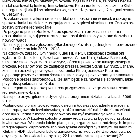
kierowanie nim w tym pierwszym okresie. Wyraził nadzieję, że prezes będzie
nadal piastował tą funkcję. Inni członkowie Klubu podkreślali znaczenie Klubu
dla organizacji akcji krwiodawstwa w gminie i dziękowali za już zorganizowaną
w Bestwinie.
Po zakończeniu dyskusji prezes poddał pod głosowanie wniosek o przyjęcie
sprawozdania i udzielenie ustępującemu zarządowi absolutorium. Oba wnioski
zostały przyjęte jednogłośnie.
Po przyjęciu przez członków Klubu sprawozdania prezesa i udzieleniu
absolutorium ustępującemu zarządowi absolutorium przystąpiono do wyboru
nowych władz.
Na funkcję prezesa zgłoszono tylko Jerzego Zużałka i jednogłośnie powierzono
mu tą funkcję na lata 2009 – 2013.
Na członków zarządu Gminnego Klubu HDK PCK zgłoszono i zostali oni
wybrani: Dudziak Ilona, Paweł Jaranowski, Adrian Pala, Łukasz Pasierbek,
Grzegorz Ślosarczyk, Stanisław Nycz, któremu powierzono funkcję zastępcy
prezesa. Postanowiono, że zastępcą prezesa będzie Stanisław Nycz. Uznano,
że nie ma potrzeby powoływania skarbnika Klubu, ponieważ Klub nie
dysponuje jeszcze żadnymi środkami finansowymi poza zebranymi składkami.
Podobnie prezes zaproponował, że sam będzie zajmował się sprawami, jakie
przynależą sekretarzowi Klubu.
Na delegata na Rejonową Konferencją zgłoszono Jerzego Zużałka i został
jednogłośnie wybrany.
Następnie przystąpiono do dyskusji nad programem działania w latach 2009 –
2013.
Postanowiono organizować wśród dzieci i młodzieży pogadanki mające na
celu propagowanie krwiodawstwa, a także prowadzić nabór do Klubu wśród
dorosłych. Jedną z metod propagowania ma być kontynuacja konkursu
plastycznego. W każdym sołectwie gminy organizowana będzie jedna akcja
krwiodawstwa. W okresie letnim planuje się organizowanie rodzinnych imprez
integracyjnych. Zaproponowano nawiązanie współpracy z innymi, sąsiednimi
Klubami HDK, aby łatwiej było organizować, np. wycieczki. Zaproponowano,
aby akcja w Janowicach odbyła się 22 listopada zamiast planowanej 29