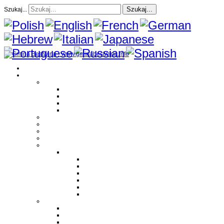
Szukaj...
Szukaj...
Strona Główna
O gminie
Sołectwa
Bestwina
Bestwinka
Janowice
Kaniów
Magazyn Gminny
Oświata
Kultura
Zdrowie
Sport
Liga Siatkówki
Regulamin Ligi
Składy drużyn
Terminarz rozgrywek
Tabela i wyniki
Blog uczestników Ligi
Siatkówka plażowa
Parafie
Bestwina
Bestwinka
Janowice