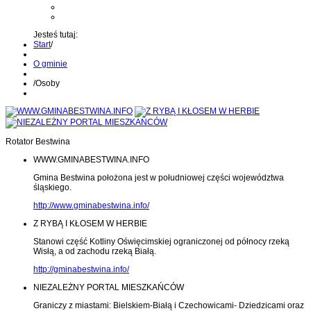
Kontakt z administratorem
Wyślij wiadomość na Alert24
Jesteś tutaj:
Start
/
O gminie
/
Osoby
Rotator Bestwina
WWW.GMINABESTWINA.INFO
Gmina Bestwina położona jest w południowej części województwa
śląskiego.
http://www.gminabestwina.info/
Z RYBĄ I KŁOSEM W HERBIE
Stanowi część Kotliny Oświęcimskiej ograniczonej od północy rzeką
Wisłą, a od zachodu rzeką Białą.
http://gminabestwina.info/
NIEZALEŻNY PORTAL MIESZKAŃCÓW
Graniczy z miastami: Bielskiem-Białą i Czechowicami- Dziedzicami oraz