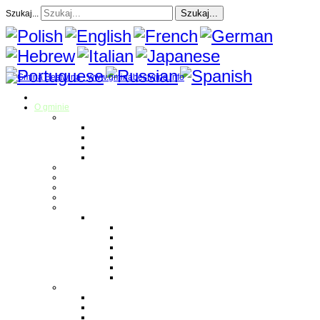
Szukaj...
Szukaj...
Strona Główna
O gminie
Sołectwa
Bestwina
Bestwinka
Janowice
Kaniów
Magazyn Gminny
Oświata
Kultura
Zdrowie
Sport
Liga Siatkówki
Regulamin Ligi
Składy drużyn
Terminarz rozgrywek
Tabela i wyniki
Blog uczestników Ligi
Siatkówka plażowa
Parafie
Bestwina
Bestwinka
Janowice