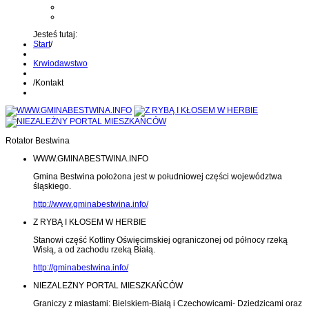
Kontakt z administratorem
Wyślij wiadomość na Alert24
Jesteś tutaj:
Start
/
Krwiodawstwo
/
Kontakt
Rotator Bestwina
WWW.GMINABESTWINA.INFO
Gmina Bestwina położona jest w południowej części województwa
śląskiego.
http://www.gminabestwina.info/
Z RYBĄ I KŁOSEM W HERBIE
Stanowi część Kotliny Oświęcimskiej ograniczonej od północy rzeką
Wisłą, a od zachodu rzeką Białą.
http://gminabestwina.info/
NIEZALEŻNY PORTAL MIESZKAŃCÓW
Graniczy z miastami: Bielskiem-Białą i Czechowicami- Dziedzicami oraz