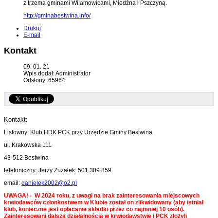
z trzema gminami Wilamowicami, Miedźną i Pszczyną.
http://gminabestwina.info/
Drukuj
E-mail
Kontakt
09. 01. 21
Wpis dodał: Administrator
Odsłony: 65964
Kontakt:
Listowny: Klub HDK PCK przy Urzędzie Gminy Bestwina
ul. Krakowska 111
43-512 Bestwina
telefoniczny: Jerzy Zużałek: 501 309 859
email:
danielek2002@o2.pl
UWAGA! - W 2024 roku, z uwagi na brak zainteresowania miejscowych
krwiodawców członkostwem w Klubie został on zlikwidowany (aby istniał
klub, konieczne jest opłacanie składki przez co najmniej 10 osób).
Zainteresowani dalszą działalnością w krwiodawstwie i PCK złożyli