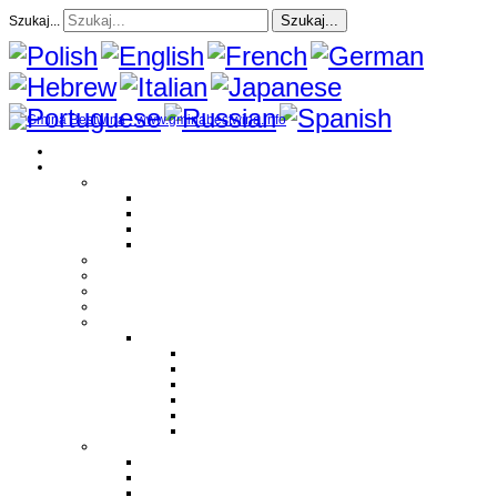
Szukaj...
Szukaj...
Strona Główna
O gminie
Sołectwa
Bestwina
Bestwinka
Janowice
Kaniów
Magazyn Gminny
Oświata
Kultura
Zdrowie
Sport
Liga Siatkówki
Regulamin Ligi
Składy drużyn
Terminarz rozgrywek
Tabela i wyniki
Blog uczestników Ligi
Siatkówka plażowa
Parafie
Bestwina
Bestwinka
Janowice