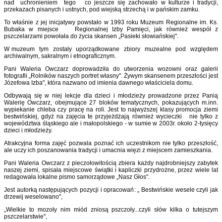
nad uchronieniem tego co jeszcze się zachowało w kulturze i tradycji,
przekazach pisanych i ustnych, pod wiejską strzechą i w pańskim zamku.
To właśnie z jej inicjatywy powstało w 1993 roku Muzeum Regionalne im. Ks.
Bubaka w miejsce Regionalnej Izby Pamięci, jak również wespół z
pszczelarzami powołała do życia skansen „Pasieki słowiańskiej".
W muzeum tym zostały uporządkowane zbiory muzealne pod względem
archiwalnym, sakralnym i etnograficznym.
Pani Waleria Owczarz doprowadziła do utworzenia wozowni oraz galerii
fotografii „Rolników naszych portret własny". Żywym skansenem przeszłości jest
Józefowa Izba", która nazwano od imienia dawnego właściciela domu.
Odbywają się w niej lekcje dla dzieci i młodzieży prowadzone przez Panią
Walerię Owczarz, obejmujące 27 bloków tematycznych, pokazujących m.inn.
wypiekanie chleba czy pracę na roli. Jest to najwyższej klasy promocja ziemi
bestwińskiej, gdyż na zajęcia te przyjeżdżają również wycieczki nie tylko z
województwa śląskiego ale i małopolskiego - w sumie w 2003r. około 2-tysięcy
dzieci i młodzieży.
Atrakcyjna forma zajęć pozwala poznać ich uczestnikom nie tylko przeszłość,
ale uczy ich poszanowania tradycji i umacnia więzi z miejscem zamieszkania.
Pani Waleria Owczarz z pieczołowitością zbiera każdy najdrobniejszy zabytek
naszej ziemi, spisała miejscowe świątki i kapliczki przydrożne, przez wiele lat
redagowała lokalne pismo samorządowe „Nasz Głos".
Jest autorką następujących pozycji i opracowań: „ Bestwińskie wesele czyli jak
drzewij weselowano",
„Wielkie to mozoły nim miód zniosą pszczoły...czyli słów kilka o tutejszym
pszczelarstwie",