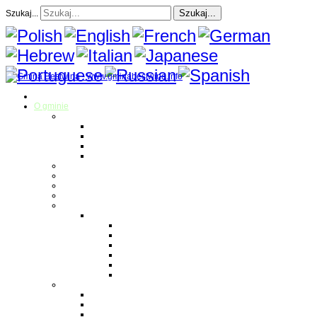
Szukaj...
Szukaj...
Strona Główna
O gminie
Sołectwa
Bestwina
Bestwinka
Janowice
Kaniów
Magazyn Gminny
Oświata
Kultura
Zdrowie
Sport
Liga Siatkówki
Regulamin Ligi
Składy drużyn
Terminarz rozgrywek
Tabela i wyniki
Blog uczestników Ligi
Siatkówka plażowa
Parafie
Bestwina
Bestwinka
Janowice