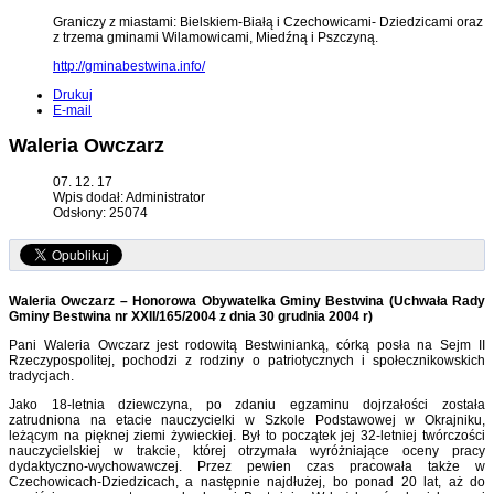
Graniczy z miastami: Bielskiem-Białą i Czechowicami- Dziedzicami oraz
z trzema gminami Wilamowicami, Miedźną i Pszczyną.
http://gminabestwina.info/
Drukuj
E-mail
Waleria Owczarz
07. 12. 17
Wpis dodał: Administrator
Odsłony: 25074
Waleria Owczarz – Honorowa Obywatelka Gminy Bestwina (Uchwała Rady
Gminy Bestwina nr XXII/165/2004 z dnia 30 grudnia 2004 r)
Pani Waleria Owczarz jest rodowitą Bestwinianką, córką posła na Sejm II
Rzeczypospolitej, pochodzi z rodziny o patriotycznych i społecznikowskich
tradycjach.
Jako 18-letnia dziewczyna, po zdaniu egzaminu dojrzałości została
zatrudniona na etacie nauczycielki w Szkole Podstawowej w Okrajniku,
leżącym na pięknej ziemi żywieckiej. Był to początek jej 32-letniej twórczości
nauczycielskiej w trakcie, której otrzymała wyróżniające oceny pracy
dydaktyczno-wychowawczej. Przez pewien czas pracowała także w
Czechowicach-Dziedzicach, a następnie najdłużej, bo ponad 20 lat, aż do