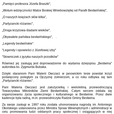
„Pamięci profesora Józefa Braszki",
„Wotum wdzięczności Matce Boskiej Wniebowziętej od Parafii Bestwińskiej",
„O naszych księżach słów kilka",
„Partyzancki różaniec",
„Droga krzyżowa-śladami wieków",
„Obywatele państwa bestwińskiego", .
„Legendy bestwińskie".
"Legendy i opowieści z Józefowej izby"
"Słowniczek z języka naszych przodków"
Również jej zasługą jest doprowadzenie do wydania dziejopisu „Bestwina"
autorstwa ks. Zygmunta Bubaka.
Dzięki staraniom Pani Walerii Owczarz w janowickim lesie powstał krzyż
poświęcony poległym za Ojczyznę żołnierzom, a co roku odbywa się tam
„Partyzancki różaniec".
Pani Waleria Owczarz jest założycielką i wieloletnią przewodniczącą
Towarzystwa Miłośników Ziemi Bestwińskiej. Całym sercem oddała się
organizowaniu życia społecznego i kulturalnego w Bestwinie. Przez dwie
kadencje była radną, m.in. przewodniczyła Radzie Gminy Bestwina.
Za swoje zasługi w 1997 roku została uhonorowana nagrodą im. Antoniego
Okolskiego ustanowiona przez Ministra Spraw Wewnętrznych i administracji w
celu promowania ludzi oddanych pracy społecznej i osiągających w niej