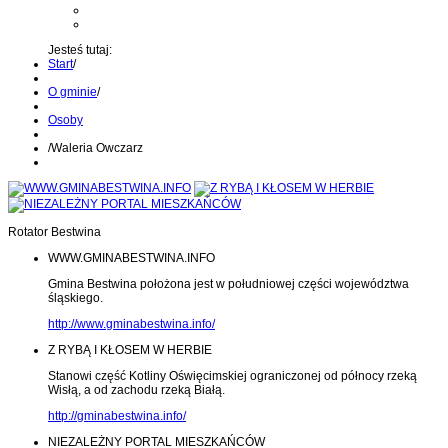
Kontakt z administratorem
Wyślij wiadomość na Alert24
Jesteś tutaj:
Start
/
O gminie
/
Osoby
/
Waleria Owczarz
Rotator Bestwina
WWW.GMINABESTWINA.INFO
Gmina Bestwina położona jest w południowej części województwa
śląskiego.
http://www.gminabestwina.info/
Z RYBĄ I KŁOSEM W HERBIE
Stanowi część Kotliny Oświęcimskiej ograniczonej od północy rzeką
Wisłą, a od zachodu rzeką Białą.
http://gminabestwina.info/
NIEZALEŻNY PORTAL MIESZKAŃCÓW