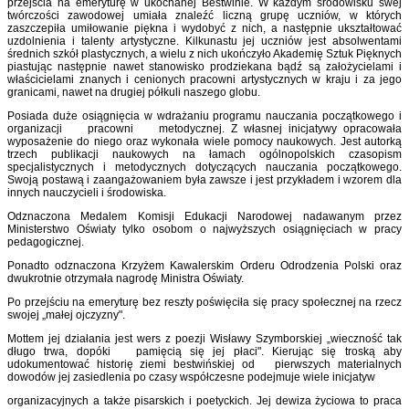
przejścia na emeryturę w ukochanej Bestwinie. W każdym środowisku swej
twórczości zawodowej umiała znaleźć liczną grupę uczniów, w których
zaszczepiła umiłowanie piękna i wydobyć z nich, a następnie ukształtować
uzdolnienia i talenty artystyczne. Kilkunastu jej uczniów jest absolwentami
średnich szkół plastycznych, a wielu z nich ukończyło Akademię Sztuk Pięknych
piastując następnie nawet stanowisko prodziekana bądź są założycielami i
właścicielami znanych i cenionych pracowni artystycznych w kraju i za jego
granicami, nawet na drugiej półkuli naszego globu.
Posiada duże osiągnięcia w wdrażaniu programu nauczania początkowego i
organizacji pracowni metodycznej. Z własnej inicjatywy opracowała
wyposażenie do niego oraz wykonała wiele pomocy naukowych. Jest autorką
trzech publikacji naukowych na łamach ogólnopolskich czasopism
specjalistycznych i metodycznych dotyczących nauczania początkowego.
Swoją postawą i zaangażowaniem była zawsze i jest przykładem i wzorem dla
innych nauczycieli i środowiska.
Odznaczona Medalem Komisji Edukacji Narodowej nadawanym przez
Ministerstwo Oświaty tylko osobom o najwyższych osiągnięciach w pracy
pedagogicznej.
Ponadto odznaczona Krzyżem Kawalerskim Orderu Odrodzenia Polski oraz
dwukrotnie otrzymała nagrodę Ministra Oświaty.
Po przejściu na emeryturę bez reszty poświęciła się pracy społecznej na rzecz
swojej „małej ojczyzny".
Mottem jej działania jest wers z poezji Wisławy Szymborskiej „wieczność tak
długo trwa, dopóki pamięcią się jej płaci". Kierując się troską aby
udokumentować historię ziemi bestwińskiej od pierwszych materialnych
dowodów jej zasiedlenia po czasy współczesne podejmuje wiele inicjatyw
organizacyjnych a także pisarskich i poetyckich. Jej dewiza życiowa to praca