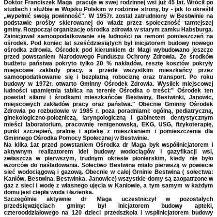
Doktor Franciszek Maga pracuje w swej rodzinnej wsi już 45 lat. Wrócił po
studiach i służbie w Wojsku Polskim w rodzinne strony, by - jak to określił
„wypełnić swoją powinność". W 1957r. został zatrudniony w Bestwinie na
podstawie prośby skierowanej do władz przez społeczność tamtejszej
gminy. Rozpoczął organizację ośrodka zdrowia w starym zamku Habsburga.
Zainicjował samoopodatkowanie się ludności na remont pomieszczeń na
ośrodek. Pod koniec lat sześćdziesiątych był inicjatorem budowy nowego
ośrodka zdrowia. Ośrodek pod kierunkiem dr Magi wybudowano jeszcze
przed powstaniem Narodowego Funduszu Ochrony Zdrowia. Ze środków
budżetu państwa pokryto tylko 20 % nakładów, resztę kosztów pokryły
miejscowe zakłady pracy. a przede wszystkim mieszkańcy przez
samoopodatkowanie się i bezpłatną robociznę oraz transport. Po roku
budowy w 1972r. otwarto Gminny Ośrodek Zdrowia. Wysiłek miejscowej
ludności upamiętnia tablica na terenie Ośrodka o treści:" Ośrodek ten
powstał siłami i środkami mieszkańców Bestwiny, Bestwinki, Janowic,
miejscowych zakładów pracy oraz państwa." Obecnie Gminny Ośrodek
Zdrowia po rozbudowie w 1985 r. poza poradniami: ogólną, pediatryczną,
ginekologiczno-położniczą, laryngologiczną i gabinetem dentystycznym
mieści laboratorium, pracownię rentgenowską, EKG, USG, fizykoterapię,
punkt szczepień, pralnię i aptekę z mieszkaniem i pomieszczenia dla
Gminnego Ośrodka Pomocy Społecznej w Bestwinie.
Na kilka 1at przed powstaniem Ośrodka dr Maga byk współinicjatorem i
aktywnym realizatorem idei budowy wodociągów i gazyfikacji wsi,
zwłaszcza w pierwszym, trudnym okresie pionierskim, kiedy nie było
wzorców do naśladowania. Sołectwo Bestwina miało pierwszą w powiecie
sieć wodociągową i gazową. Obecnie w całej Grninie Bestwina ( sołectwa:
Kaniów, Bestwina, Bestwinka. Janowice) wszystkie domy są zaopatrzone w
gaz z sieci i wodę z własnego ujęcia w Kaniowie, a tym samym w każdym
domu jest ciepła woda i łazienka.
Szczególnie aktywnie dr Maga uczestniczył w pozostałych
przedsięwzięciach gminy: był inicjatorem budowy apteki,
czterooddziałowego na 120 dzieci przedszkola i wspłinicjatorem budowy