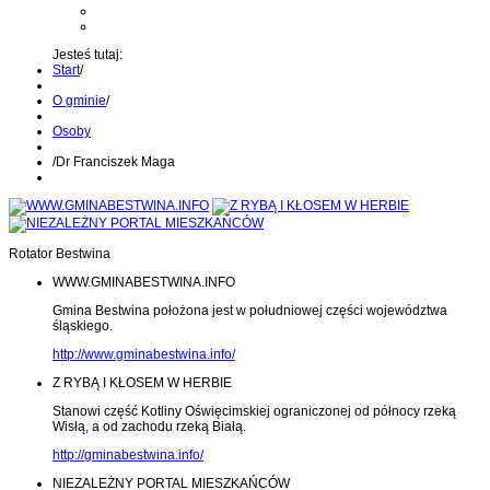
Kontakt z administratorem
Wyślij wiadomość na Alert24
Jesteś tutaj:
Start
/
O gminie
/
Osoby
/
Dr Franciszek Maga
Rotator Bestwina
WWW.GMINABESTWINA.INFO
Gmina Bestwina położona jest w południowej części województwa
śląskiego.
http://www.gminabestwina.info/
Z RYBĄ I KŁOSEM W HERBIE
Stanowi część Kotliny Oświęcimskiej ograniczonej od północy rzeką
Wisłą, a od zachodu rzeką Białą.
http://gminabestwina.info/
NIEZALEŻNY PORTAL MIESZKAŃCÓW