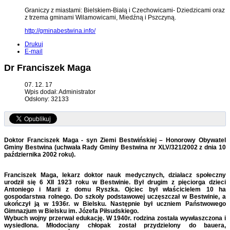
Graniczy z miastami: Bielskiem-Białą i Czechowicami- Dziedzicami oraz
z trzema gminami Wilamowicami, Miedźną i Pszczyną.
http://gminabestwina.info/
Drukuj
E-mail
Dr Franciszek Maga
07. 12. 17
Wpis dodał: Administrator
Odsłony: 32133
Doktor Franciszek Maga - syn Ziemi Bestwińskiej – Honorowy Obywatel
Gminy Bestwina (uchwała Rady Gminy Bestwina nr XLV/321/2002 z dnia 10
października 2002 roku).
Franciszek Maga, lekarz doktor nauk medycznych, działacz społeczny
urodził się 6 XII 1923 roku w Bestwinie. Był drugim z pięciorga dzieci
Antoniego i Marii z domu Ryszka. Ojciec był właścicielem 10 ha
gospodarstwa rolnego. Do szkoły podstawowej uczęszczał w Bestwinie, a
ukończył ją w 1936r. w Bielsku. Następnie był uczniem Państwowego
Gimnazjum w Bielsku im. Józefa Piłsudskiego.
Wybuch wojny przerwał edukację. W 1940r. rodzina została wywłaszczona i
wysiedlona. Młodociany chłopak został przydzielony do bauera,