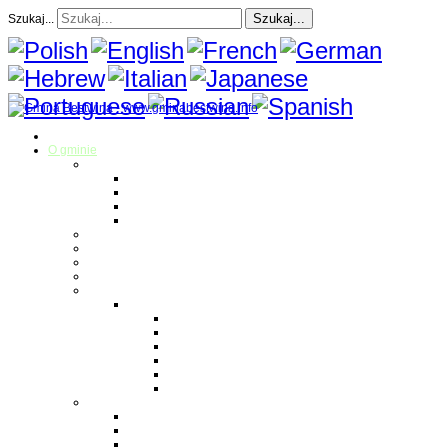
Szukaj...
Szukaj...
Strona Główna
O gminie
Sołectwa
Bestwina
Bestwinka
Janowice
Kaniów
Magazyn Gminny
Oświata
Kultura
Zdrowie
Sport
Liga Siatkówki
Regulamin Ligi
Składy drużyn
Terminarz rozgrywek
Tabela i wyniki
Blog uczestników Ligi
Siatkówka plażowa
Parafie
Bestwina
Bestwinka
Janowice