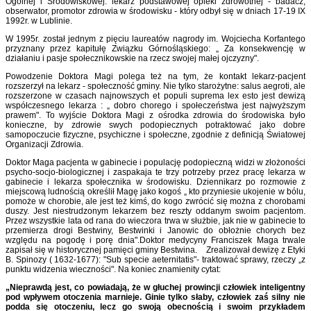
Ogólnej i Środowiskowej: lekarz podstawowej opieki zdrowotnej - badacz,
obserwator, promotor zdrowia w środowisku - który odbył się w dniach 17-19 IX
1992r. w Lublinie.
W 1995r. został jednym z pięciu laureatów nagrody im. Wojciecha Korfantego
przyznany przez kapitułę Związku Górnośląskiego: „ Za konsekwencję w
działaniu i pasje społecznikowskie na rzecz swojej małej ojczyzny".
Powodzenie Doktora Magi polega też na tym, że kontakt lekarz-pacjent
rozszerzył na lekarz - społeczność gminy. Nie tylko starożytne: salus aegroti, ale
rozszerzone w czasach najnowszych et populi suprema lex esto jest dewizą
współczesnego lekarza : „ dobro chorego i społeczeństwa jest najwyższym
prawem". To wyjście Doktora Magi z ośrodka zdrowia do środowiska było
konieczne, by zdrowie swych podopiecznych potraktować jako dobre
samopoczucie fizyczne, psychiczne i społeczne, zgodnie z definicją Światowej
Organizacji Zdrowia.
Doktor Maga pacjenta w gabinecie i populację podopieczną widzi w złożoności
psycho-socjo-biologicznej i zaspakaja te trzy potrzeby przez pracę lekarza w
gabinecie i lekarza społecznika w środowisku. Dziennikarz po rozmowie z
miejscową ludnością określił Magę jako kogoś „ kto przyniesie ukojenie w bólu,
pomoże w chorobie, ale jest też kimś, do kogo zwrócić się można z chorobami
duszy. Jest niestrudzonym lekarzem bez reszty oddanym swoim pacjentom.
Przez wszystkie lata od rana do wieczora trwa w służbie, jak nie w gabinecie to
przemierza drogi Bestwiny, Bestwinki i Janowic do obłożnie chorych bez
względu na pogodę i porę dnia".Doktor medycyny Franciszek Maga trwale
zapisał się w historycznej pamięci gminy Bestwina. Zrealizował dewizę z Etyki
B. Spinozy ( 1632-1677): "Sub specie aeternitatis"- traktować sprawy, rzeczy „z
punktu widzenia wieczności". Na koniec znamienity cytat:
„Nieprawdą jest, co powiadają, że w głuchej prowincji człowiek inteligentny
pod wpływem otoczenia marnieje. Ginie tylko słaby, człowiek zaś silny nie
podda się otoczeniu, lecz go swoją obecnością i swoim przykładem