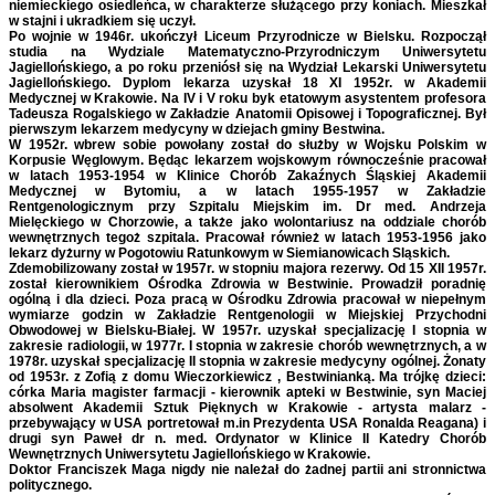
niemieckiego osiedleńca, w charakterze służącego przy koniach. Mieszkał
w stajni i ukradkiem się uczył.
Po wojnie w 1946r. ukończył Liceum Przyrodnicze w Bielsku. Rozpoczął
studia na Wydziale Matematyczno-Przyrodniczym Uniwersytetu
Jagiellońskiego, a po roku przeniósł się na Wydział Lekarski Uniwersytetu
Jagiellońskiego. Dyplom lekarza uzyskał 18 XI 1952r. w Akademii
Medycznej w Krakowie. Na IV i V roku byk etatowym asystentem profesora
Tadeusza Rogalskiego w Zakładzie Anatomii Opisowej i Topograficznej. Był
pierwszym lekarzem medycyny w dziejach gminy Bestwina.
W 1952r. wbrew sobie powołany został do służby w Wojsku Polskim w
Korpusie Węglowym. Będąc lekarzem wojskowym równocześnie pracował
w latach 1953-1954 w Klinice Chorób Zakaźnych Śląskiej Akademii
Medycznej w Bytomiu, a w latach 1955-1957 w Zakładzie
Rentgenologicznym przy Szpitalu Miejskim im. Dr med. Andrzeja
Mielęckiego w Chorzowie, a także jako wolontariusz na oddziale chorób
wewnętrznych tegoż szpitala. Pracował również w latach 1953-1956 jako
lekarz dyżurny w Pogotowiu Ratunkowym w Siemianowicach Sląskich.
Zdemobilizowany został w 1957r. w stopniu majora rezerwy. Od 15 XII 1957r.
został kierownikiem Ośrodka Zdrowia w Bestwinie. Prowadził poradnię
ogólną i dla dzieci. Poza pracą w Ośrodku Zdrowia pracował w niepełnym
wymiarze godzin w Zakładzie Rentgenologii w Miejskiej Przychodni
Obwodowej w Bielsku-Białej. W 1957r. uzyskał specjalizację I stopnia w
zakresie radiologii, w 1977r. I stopnia w zakresie chorób wewnętrznych, a w
1978r. uzyskał specjalizację II stopnia w zakresie medycyny ogólnej. Żonaty
od 1953r. z Zofią z domu Wieczorkiewicz , Bestwinianką. Ma trójkę dzieci:
córka Maria magister farmacji - kierownik apteki w Bestwinie, syn Maciej
absolwent Akademii Sztuk Pięknych w Krakowie - artysta malarz -
przebywający w USA portretował m.in Prezydenta USA Ronalda Reagana) i
drugi syn Paweł dr n. med. Ordynator w Klinice II Katedry Chorób
Wewnętrznych Uniwersytetu Jagiellońskiego w Krakowie.
Doktor Franciszek Maga nigdy nie należał do żadnej partii ani stronnictwa
politycznego.