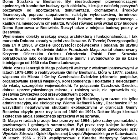
Domu Strażaka w Bestwinie. Był niestrudzonym przewodniczącym
społecznych komitetów budowy tych obiektów, kierując całością poczynań
począwszy od sporządzenia dokumentacji, gromadzenia środków
finansowych, poprzez zaopatrzenie, należyte wykonawstwo, terminowe
zakończenie i rozliczenie. Nadzorował budowę domu pogrzebowego -
kaplicy na miejscowym cmentarzu. Wniósł również swój wkład przy budowie
Domu Sportowca w Bestwinie. Ruszył także z miejsca budowę poczty w
Bestwinie.
Wymienione obiekty urzekają swoją architekturą i funkcjonalnością. I tak
marzenia Doktora zostały w pełni zrealizowane. W Trzeciej Rzeczypospolitej
dnia 14 X 1990r. w czasie uroczystości poświęcenia i oddania do użytku
Domu Strażaka w Bestwinie doktor Franciszek Maga został uhonorowany
Krzyżem Oficerskim Orderu Odrodzenia Polski. Dom Strażaka
potraktowano jako centrum kulturalne gminy i wybudowano go na bazie
istniejącego od 1930 roku Domu Ludowego.
`
Wiele
czasu i energii dr Maga poświęcił walcząc z władzami państwowymi w
latach 1978-1980 o reaktywowanie Gminy Bestwina, która w 1977r. została
włączona do Miasta i Gminy Czechowice-Dziedzice (zbieranie podpisów,
organizowanie zebrań wiejskich, korespondencja i kołatanie z delegacjami
do władz, szczególnie wojewódzkich). To połączenie Czechowic-Dziedzic,
dobrze uprzemysłowionego miasta, z rolniczą wsią nie sprawdziło się.
Bestwina zwyciężyła pod przewodnictwem Doktora.
Jeszcze raz został poważnie zagrożony byt Bestwiny, tym razem nie tylko
administracyjny, ale ekologiczny. Widmo Rafinerii Nafty „Czechowice II" ze
wszystkimi negatywnymi skutkami ekologicznymi w granicach Gminy
Bestwina ciążyło przez trzy lata od 1989 do 1991r. Doktor Maga kierował
skutecznie akcją społecznego sprzeciwu w tej sprawie.
Dr Maga w radach pracuje bez przerwy od 1964r. jako radny gromadzkich,
powiatowych i gminnych samorządów. Był przez trzy kolejne kadencje
Rzecznikiem Dobra Służby Zdrowia w Komisji Kontroli Zawodowej przy
Wydziale Zdrowia i Opieki Społecznej Urzędu Wojewódzkiego w Katowicach.
W latach 1966 - 1970 współpracował z Katedrą Medycyny Sądoweej