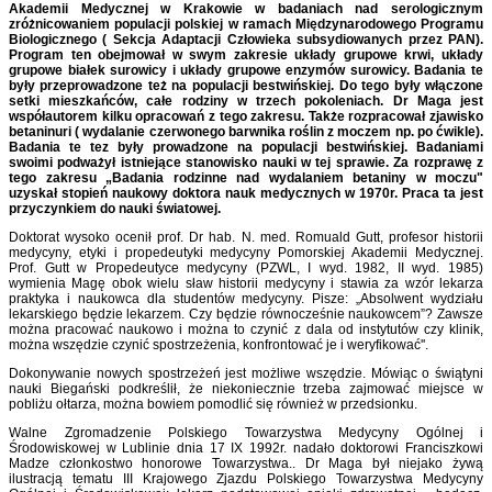
Akademii Medycznej w Krakowie w badaniach nad serologicznym
zróżnicowaniem populacji polskiej w ramach Międzynarodowego Programu
Biologicznego ( Sekcja Adaptacji Człowieka subsydiowanych przez PAN).
Program ten obejmował w swym zakresie układy grupowe krwi, układy
grupowe białek surowicy i układy grupowe enzymów surowicy. Badania te
były przeprowadzone też na populacji bestwińskiej. Do tego były włączone
setki mieszkańców, całe rodziny w trzech pokoleniach. Dr Maga jest
współautorem kilku opracowań z tego zakresu. Także rozpracował zjawisko
betaninuri ( wydalanie czerwonego barwnika roślin z moczem np. po ćwikle).
Badania te tez były prowadzone na populacji bestwińskiej. Badaniami
swoimi podważył istniejące stanowisko nauki w tej sprawie. Za rozprawę z
tego zakresu „Badania rodzinne nad wydalaniem betaniny w moczu"
uzyskał stopień naukowy doktora nauk medycznych w 1970r. Praca ta jest
przyczynkiem do nauki światowej.
Doktorat wysoko ocenił prof. Dr hab. N. med. Romuald Gutt, profesor historii
medycyny, etyki i propedeutyki medycyny Pomorskiej Akademii Medycznej.
Prof. Gutt w Propedeutyce medycyny (PZWL, I wyd. 1982, II wyd. 1985)
wymienia Magę obok wielu sław historii medycyny i stawia za wzór lekarza
praktyka i naukowca dla studentów medycyny. Pisze: „Absolwent wydziału
lekarskiego będzie lekarzem. Czy będzie równocześnie naukowcem”? Zawsze
można pracować naukowo i można to czynić z dala od instytutów czy klinik,
można wszędzie czynić spostrzeżenia, konfrontować je i weryfikować''.
Dokonywanie nowych spostrzeżeń jest możliwe wszędzie. Mówiąc o świątyni
nauki Biegański podkreślił, że niekoniecznie trzeba zajmować miejsce w
pobliżu ołtarza, można bowiem pomodlić się również w przedsionku.
Walne Zgromadzenie Polskiego Towarzystwa Medycyny Ogólnej i
Środowiskowej w Lublinie dnia 17 IX 1992r. nadało doktorowi Franciszkowi
Madze członkostwo honorowe Towarzystwa.. Dr Maga był niejako żywą
ilustracją tematu III Krajowego Zjazdu Polskiego Towarzystwa Medycyny