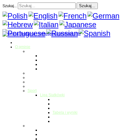
Szukaj...
Szukaj...
Strona Główna
O gminie
Sołectwa
Bestwina
Bestwinka
Janowice
Kaniów
Magazyn Gminny
Oświata
Kultura
Zdrowie
Sport
Liga Siatkówki
Regulamin Ligi
Składy drużyn
Terminarz rozgrywek
Tabela i wyniki
Blog uczestników Ligi
Siatkówka plażowa
Parafie
Bestwina
Bestwinka
Janowice