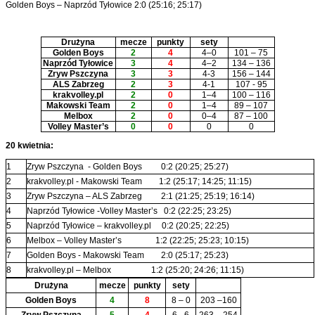
Golden Boys – Naprzód Tyłowice 2:0 (25:16; 25:17)
Drużyna
mecze
punkty
sety
Golden Boys
2
4
4–0
101 – 75
Naprzód Tyłowice
3
4
4–2
134 – 136
Zryw Pszczyna
3
3
4-3
156 – 144
ALS Zabrzeg
2
3
4-1
107 - 95
krakvolley.pl
2
0
1–4
100 – 116
Makowski Team
2
0
1–4
89 – 107
Melbox
2
0
0–4
87 – 100
Volley Master’s
0
0
0
0
20 kwietnia:
1
Zryw Pszczyna - Golden Boys 0:2 (20:25; 25:27)
2
krakvolley.pl - Makowski Team 1:2 (25:17; 14:25; 11:15)
3
Zryw Pszczyna – ALS Zabrzeg 2:1 (21:25; 25:19; 16:14)
4
Naprzód Tyłowice -Volley Master’s 0:2 (22:25; 23:25)
5
Naprzód Tyłowice – krakvolley.pl 0:2 (20:25; 22:25)
6
Melbox – Volley Master’s 1:2 (22:25; 25:23; 10:15)
7
Golden Boys - Makowski Team 2:0 (25:17; 25:23)
8
krakvolley.pl – Melbox 1:2 (25:20; 24:26; 11:15)
Drużyna
mecze
punkty
sety
Golden Boys
4
8
8 – 0
203 –160
Zryw Pszczyna
5
4
6 - 6
263 – 254