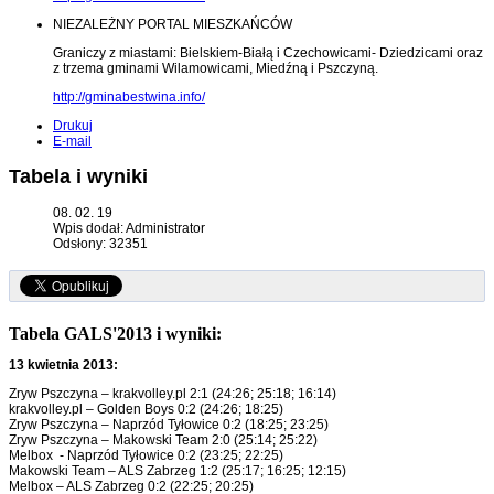
NIEZALEŻNY PORTAL MIESZKAŃCÓW
Graniczy z miastami: Bielskiem-Białą i Czechowicami- Dziedzicami oraz
z trzema gminami Wilamowicami, Miedźną i Pszczyną.
http://gminabestwina.info/
Drukuj
E-mail
Tabela i wyniki
08. 02. 19
Wpis dodał: Administrator
Odsłony: 32351
Tabela GALS'2013 i wyniki:
13 kwietnia 2013:
Zryw Pszczyna – krakvolley.pl 2:1 (24:26; 25:18; 16:14)
krakvolley.pl – Golden Boys 0:2 (24:26; 18:25)
Zryw Pszczyna – Naprzód Tyłowice 0:2 (18:25; 23:25)
Zryw Pszczyna – Makowski Team 2:0 (25:14; 25:22)
Melbox - Naprzód Tyłowice 0:2 (23:25; 22:25)
Makowski Team – ALS Zabrzeg 1:2 (25:17; 16:25; 12:15)
Melbox – ALS Zabrzeg 0:2 (22:25; 20:25)