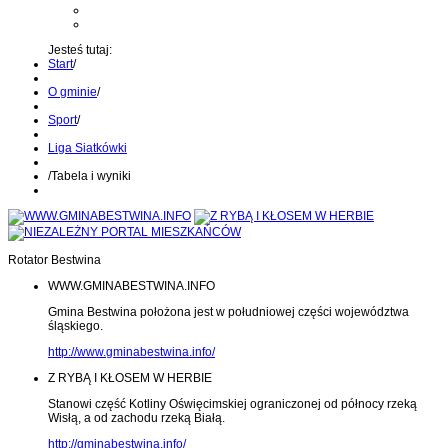
Kontakt z administratorem
Wyślij wiadomość na Alert24
Jesteś tutaj:
Start
/
O gminie
/
Sport
/
Liga Siatkówki
/
Tabela i wyniki
Rotator Bestwina
WWW.GMINABESTWINA.INFO
Gmina Bestwina położona jest w południowej części województwa
śląskiego.
http://www.gminabestwina.info/
Z RYBĄ I KŁOSEM W HERBIE
Stanowi część Kotliny Oświęcimskiej ograniczonej od północy rzeką
Wisłą, a od zachodu rzeką Białą.
http://gminabestwina.info/