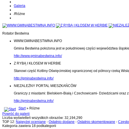
Galeria
/
Różne
Rotator Bestwina
WWW.GMINABESTWINA.INFO
Gmina Bestwina położona jest w południowej części województwa śląski
http://www.gminabestwina.info/
Z RYBĄ I KŁOSEM W HERBIE
Stanowi część Kotliny Oświęcimskiej ograniczonej od północy rzeką Wisłą
http://gminabestwina.info/
NIEZALEŻNY PORTAL MIESZKAŃCÓW
Graniczy z miastami: Bielskiem-Białą i Czechowicami- Dziedzicami oraz
http://gminabestwina.info/
Start
» Różne
Powróć do galerii
Liczba wyświetleń wszystkich obrazów: 32,194,290
TOP 12:
Najwyżej oceniane
-
Ostatnio dodane
-
Ostatnio skomentowane
-
Często
Kategoria zawiera 18 podkategorii