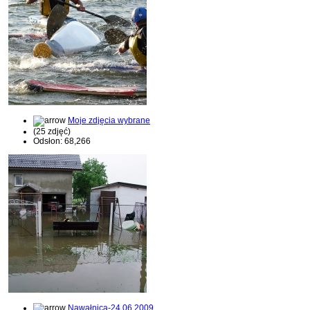
Moje zdjęcia wybrane
(25 zdjęć)
Odsłon: 68,266
Nawałnica-24.06.2009