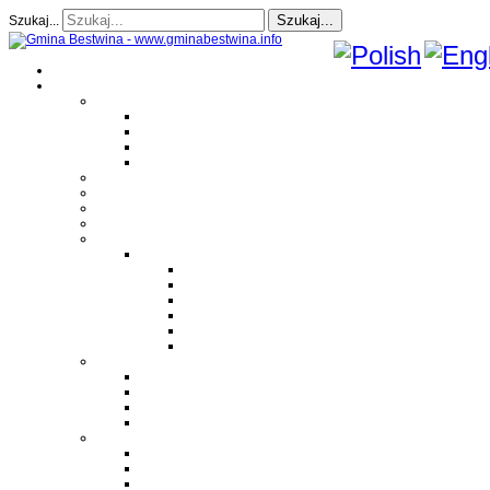
Szukaj...
Szukaj...
Strona Główna
O gminie
Sołectwa
Bestwina
Bestwinka
Janowice
Kaniów
Magazyn Gminny
Oświata
Kultura
Zdrowie
Sport
Liga Siatkówki
Regulamin Ligi
Składy drużyn
Terminarz rozgrywek
Tabela i wyniki
Blog uczestników Ligi
Siatkówka plażowa
Parafie
Bestwina
Bestwinka
Janowice
Kaniów
Monografie OSP
OSP Bestwina
OSP Bestwinka
OSP Janowice