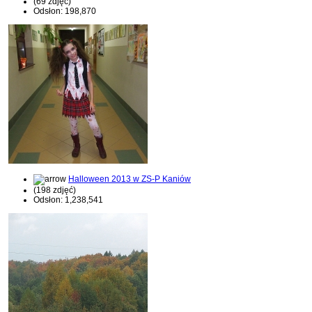
(69 zdjęć)
Odsłon: 198,870
Halloween 2013 w ZS-P Kaniów
(198 zdjęć)
Odsłon: 1,238,541