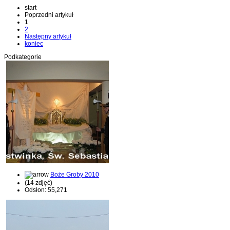
start
Poprzedni artykuł
1
2
Następny artykuł
koniec
Podkategorie
Boże Groby 2010
(14 zdjęć)
Odsłon: 55,271