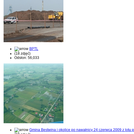
BPTL
(18 zdjęć)
Odsłon: 56,033
Gmina Bestwina i okolice po nawałnicy 24 czerwca 2009 z lotu 