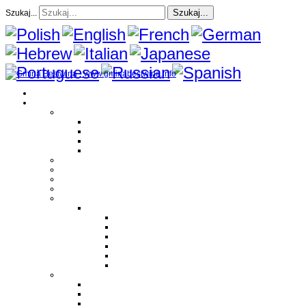
Szukaj...
Szukaj...
Strona Główna
O gminie
Sołectwa
Bestwina
Bestwinka
Janowice
Kaniów
Magazyn Gminny
Oświata
Kultura
Zdrowie
Sport
Liga Siatkówki
Regulamin Ligi
Składy drużyn
Terminarz rozgrywek
Tabela i wyniki
Blog uczestników Ligi
Siatkówka plażowa
Parafie
Bestwina
Bestwinka
Janowice