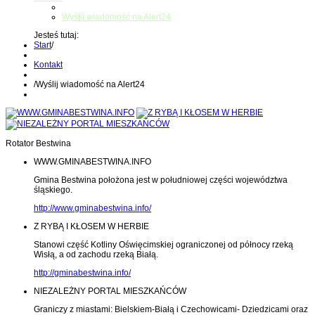
Kontakt z administratorem
Wyślij wiadomość na Alert24
Jesteś tutaj:
Start
/
Kontakt
/
Wyślij wiadomość na Alert24
Rotator Bestwina
WWW.GMINABESTWINA.INFO
Gmina Bestwina położona jest w południowej części województwa
śląskiego.
http://www.gminabestwina.info/
Z RYBĄ I KŁOSEM W HERBIE
Stanowi część Kotliny Oświęcimskiej ograniczonej od północy rzeką
Wisłą, a od zachodu rzeką Białą.
http://gminabestwina.info/
NIEZALEŻNY PORTAL MIESZKAŃCÓW
Graniczy z miastami: Bielskiem-Białą i Czechowicami- Dziedzicami oraz