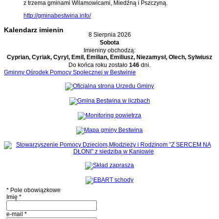
z trzema gminami Wilamowicami, Miedźną i Pszczyną.
http://gminabestwina.info/
Kalendarz imienin
8 Sierpnia 2026
Sobota
Imieniny obchodzą:
Cyprian, Cyriak, Cyryl, Emil, Emilian, Emiliusz, Niezamysł, Olech, Sylwiusz
Do końca roku zostało
146
dni.
Gminny Ośrodek Pomocy Społecznej w Bestwinie
* Pole obowiązkowe
Imię
*
e-mail
*